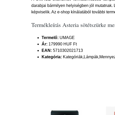
darabjai bármilyen helyiségben jól mutatnak. 
képviselik. Az e-shop kínálatából további term
Termékleírás Asteria sötétszürke 
Termelő:
UMAGE
Ár:
179990 HUF Ft
EAN:
5710302021713
Kategória:
Kategóriák,Lámpák,Mennyez