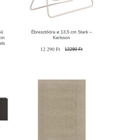
sű
Ébresztőóra ø 13,5 cm Stark –
 cm
Karlsson
als
12 290 Ft
12290 Ft