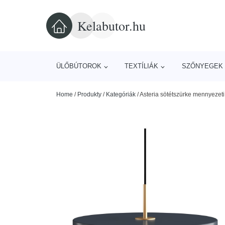
Kelabutor.hu
ÜLŐBÚTOROK
TEXTÍLIÁK
SZŐNYEGEK 
Home
/
Produkty
/
Kategóriák
/
Asteria sötétszürke mennyeze