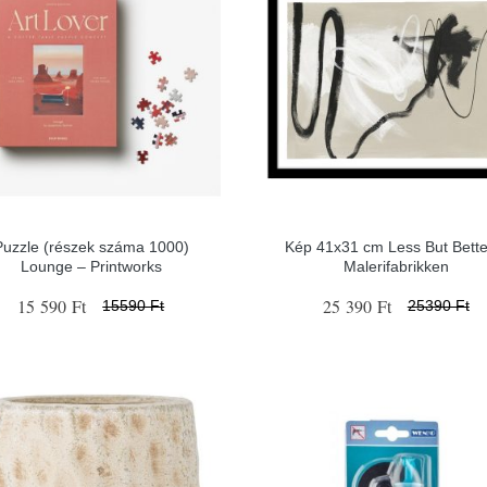
Puzzle (részek száma 1000)
Kép 41x31 cm Less But Bette
Lounge – Printworks
Malerifabrikken
15 590 Ft
25 390 Ft
15590 Ft
25390 Ft