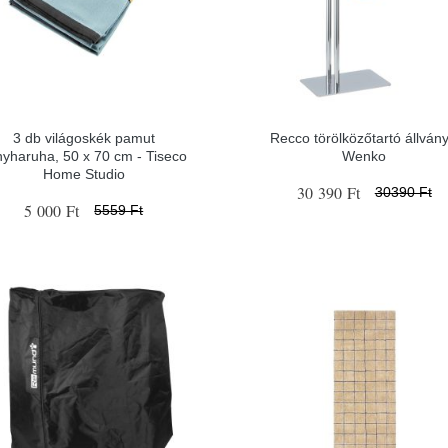
3 db világoskék pamut
Recco törölközőtartó állvány
nyharuha, 50 x 70 cm - Tiseco
Wenko
Home Studio
30 390 Ft
30390 Ft
5 000 Ft
5559 Ft