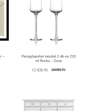
r –
Pezsgőspohár készlet 2 db-os 210
ml Rocks – Zone
12 820 Ft
15090 Ft