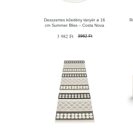
Desszertes kőedény tányér ø 16
R
cm Summer Bliss – Costa Nova
3 982 Ft
3982 Ft