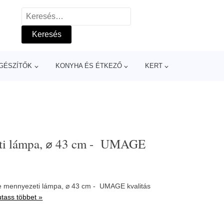
Keresés:
GÉSZÍTŐK
KONYHA ÉS ÉTKEZŐ
KERT
zeti lámpa, ⌀ 43 cm - UMAGE
ke mennyezeti lámpa, ⌀ 43 cm - UMAGE kvalitás
tass többet »