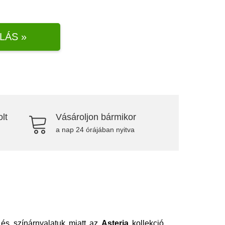
LÁS »
lt
Vásároljon bármikor
a nap 24 órájában nyitva
és színárnyalatuk miatt az
Asteria
kollekció