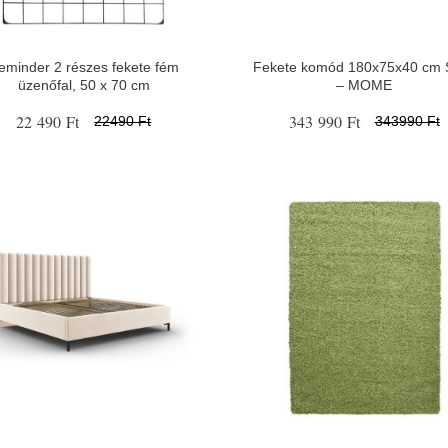
eminder 2 részes fekete fém
Fekete komód 180x75x40 cm S
üzenőfal, 50 x 70 cm
– MOME
22 490 Ft
343 990 Ft
22490 Ft
343990 Ft