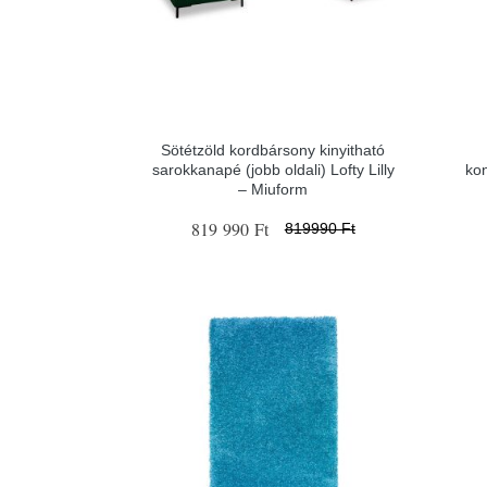
Sötétzöld kordbársony kinyitható
sarokkanapé (jobb oldali) Lofty Lilly
ko
– Miuform
819 990 Ft
819990 Ft