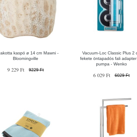
rakotta kaspó ø 14 cm Mawni -
Vacuum-Loc Classic Plus 2 
Bloomingville
fekete öntapadós fali adapter
pumpa - Wenko
9 229 Ft
9229 Ft
6 029 Ft
6029 Ft