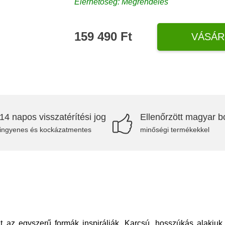
Elérhetőség: Megrendelés
159 490 Ft
VÁSÁR
14 napos visszatérítési jog
Ellenőrzött magyar bo
ingyenes és kockázatmentes
minőségi termékekkel
az egyszerű formák inspirálják. Karcsú, hosszúkás alakjuk 