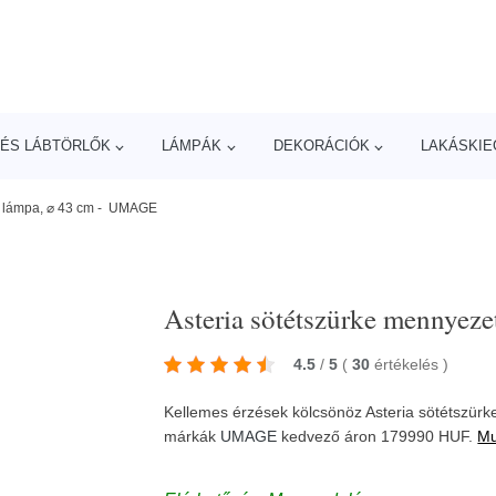
ÉS LÁBTÖRLŐK
LÁMPÁK
DEKORÁCIÓK
LAKÁSKIE
ti lámpa, ⌀ 43 cm - UMAGE
Asteria sötétszürke mennye
4.5
/
5
(
30
értékelés
)
Kellemes érzések kölcsönöz Asteria sötétszür
márkák
UMAGE
kedvező áron 179990 HUF.
Mu