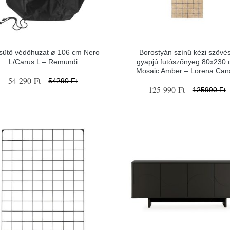
llsütő védőhuzat ø 106 cm Nero
Borostyán színű kézi szövé
L/Carus L – Remundi
gyapjú futószőnyeg 80x230
Mosaic Amber – Lorena Can
54 290 Ft
54290 Ft
125 990 Ft
125990 Ft