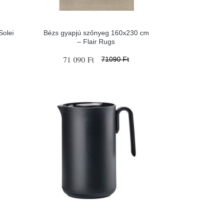
olei
Bézs gyapjú szőnyeg 160x230 cm
– Flair Rugs
71 090 Ft
71090 Ft