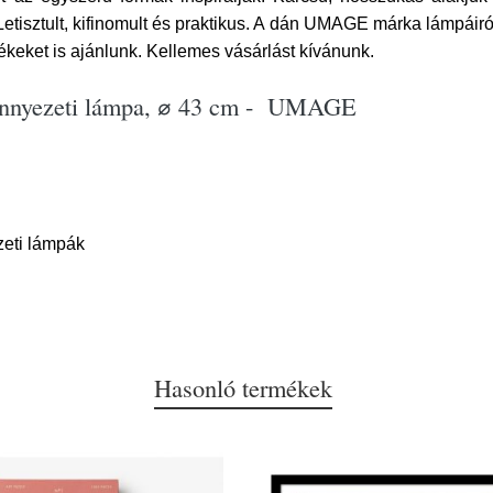
Letisztult, kifinomult és praktikus. A dán UMAGE márka lámpáir
ékeket is ajánlunk. Kellemes vásárlást kívánunk.
mennyezeti lámpa, ⌀ 43 cm - UMAGE
eti lámpák
Hasonló termékek