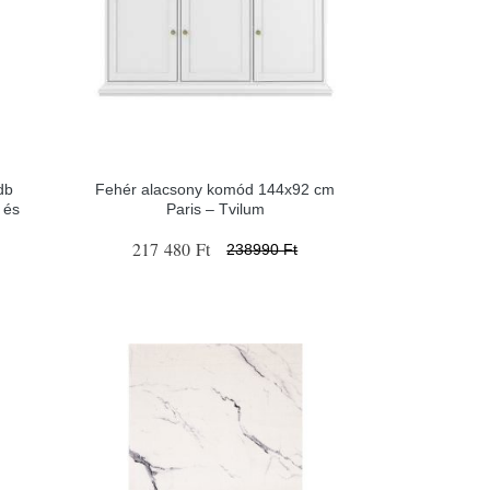
db
Fehér alacsony komód 144x92 cm
 és
Paris – Tvilum
217 480 Ft
238990 Ft