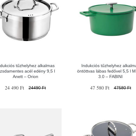
ndukciós tűzhelyhez alkalmas
Indukciós tűzhelyhez alkalm
ozsdamentes acél edény 9,5 l
öntöttvas lábas fedővel 5,5 l M
Anett – Orion
3.0 – FABINI
24 490 Ft
47 580 Ft
24490 Ft
47580 Ft