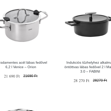
sdamentes acél lábas fedővel
Indukciós tűzhelyhez alkalm
6,2 l Venice – Orion
öntöttvas lábas fedővel 2 l Ma
3.0 – FABINI
21 690 Ft
21690 Ft
28 270 Ft
28270 Ft