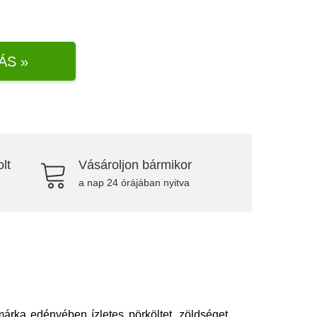
ÁS »
lt
Vásároljon bármikor
a nap 24 órájában nyitva
rka edényében ízletes pörköltet, zöldséget,