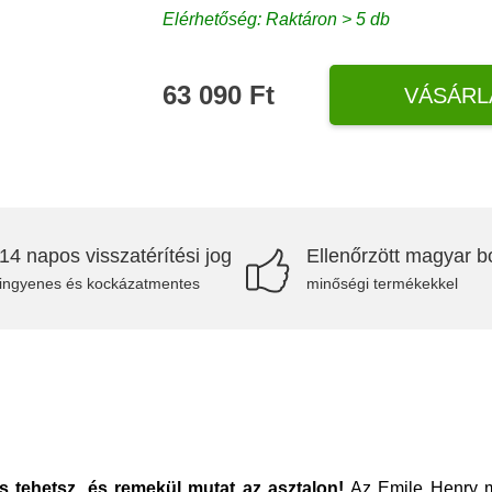
Elérhetőség: Raktáron > 5 db
63 090 Ft
VÁSÁRL
14 napos visszatérítési jog
Ellenőrzött magyar bo
ingyenes és kockázatmentes
minőségi termékekkel
is tehetsz, és remekül mutat az asztalon!
Az Emile Henry má