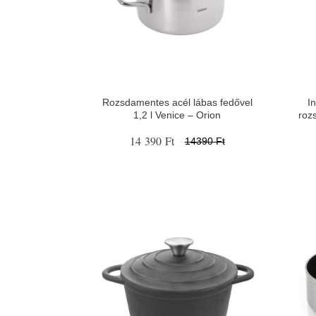
Rozsdamentes acél lábas fedővel
I
1,2 l Venice – Orion
roz
14 390 Ft
14390 Ft