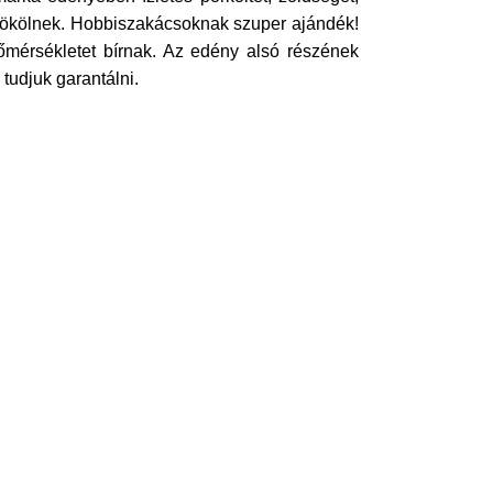
örökölnek. Hobbiszakácsoknak szuper ajándék!
őmérsékletet bírnak. Az edény alsó részének
 tudjuk garantálni.