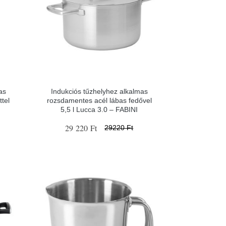
as
Indukciós tűzhelyhez alkalmas
ttel
rozsdamentes acél lábas fedővel
5,5 l Lucca 3.0 – FABINI
29 220 Ft
29220 Ft