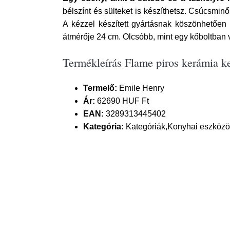
bélszínt és sülteket is készíthetsz. Csúcsm
A kézzel készített gyártásnak köszönhetően
átmérője 24 cm. Olcsóbb, mint egy kőboltban vá
Termékleírás Flame piros kerámia ke
Termelő:
Emile Henry
Ár:
62690 HUF Ft
EAN:
3289313445402
Kategória:
Kategóriák,Konyhai eszközö