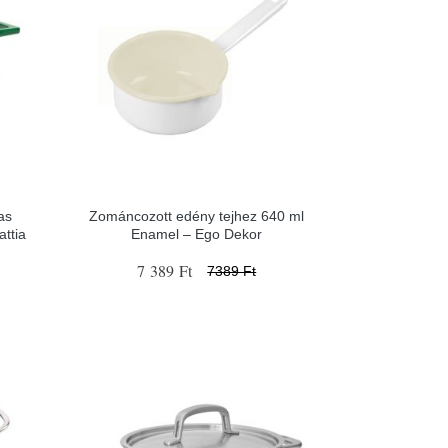
as
Zománcozott edény tejhez 640 ml
attia
Enamel – Ego Dekor
7 389 Ft
7389 Ft