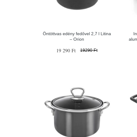
Öntöttvas edény fedővel 2,7 l Litina
I
– Orion
alu
19 290 Ft
19290 Ft