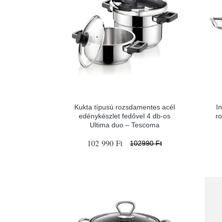
Kukta típusú rozsdamentes acél
I
edénykészlet fedővel 4 db-os
r
Ultima duo – Tescoma
102 990 Ft
102990 Ft