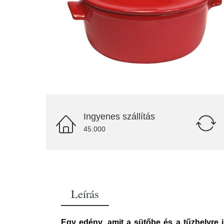
Ingyenes szállítás
45.000
Leírás
Egy edény, amit a sütőbe és a tűzhelyre 