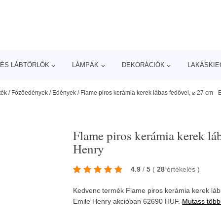
ÉS LÁBTÖRLŐK
LÁMPÁK
DEKORÁCIÓK
LAKÁSKIE
ték
/
Főzőedények
/
Edények
/
Flame piros kerámia kerek lábas fedővel, ⌀ 27 cm - 
Flame piros kerámia kerek láb
Henry
4.9
/
5
(
28
értékelés
)
Kedvenc termék Flame piros kerámia kerek lába
Emile Henry
akcióban 62690 HUF.
Mutass több