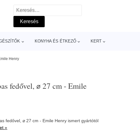
Keresés:
GÉSZÍTŐK
KONYHA ÉS ÉTKEZŐ
KERT
Emile Henry
as fedővel, ⌀ 27 cm - Emile
s fedővel, ⌀ 27 cm - Emile Henry ismert gyártótól
et »