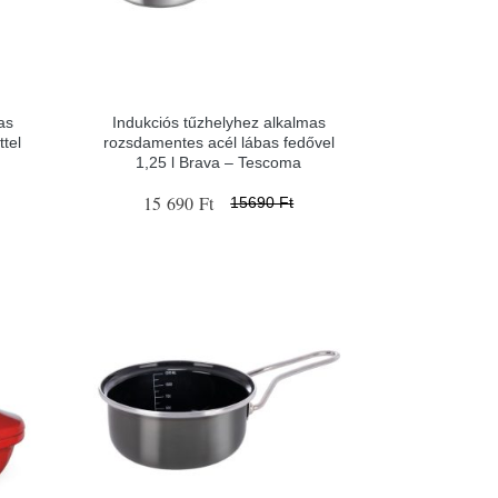
as
Indukciós tűzhelyhez alkalmas
ttel
rozsdamentes acél lábas fedővel
1,25 l Brava – Tescoma
15 690 Ft
15690 Ft