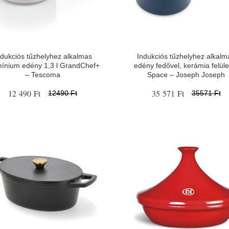
ndukciós tűzhelyhez alkalmas
Indukciós tűzhelyhez alkalm
mínium edény 1,3 l GrandChef+
edény fedővel, kerámia felüle
– Tescoma
Space – Joseph Joseph
12 490 Ft
35 571 Ft
12490 Ft
35571 Ft