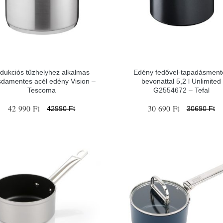
ndukciós tűzhelyhez alkalmas
Edény fedővel-tapadásment
sdamentes acél edény Vision –
bevonattal 5,2 l Unlimited
Tescoma
G2554672 – Tefal
42 990 Ft
30 690 Ft
42990 Ft
30690 Ft