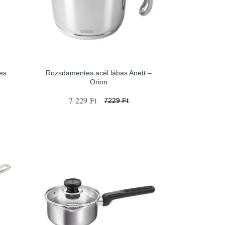
es
Rozsdamentes acél lábas Anett –
Orion
7 229 Ft
7229 Ft