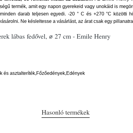
inőségű termék, amit egy napon gyerekeid vagy unokáid is meg
 minden darab teljesen egyedi. -20 ° C és +270 °C közötti h
sárolni. Ne késleltesse a vásárlást, az árat csak egy pillanatra
rek lábas fedővel, ⌀ 27 cm - Emile Henry
k és asztalteríték,Főzőedények,Edények
Hasonló termékek