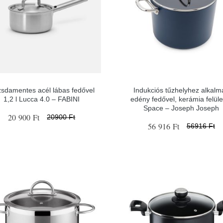
sdamentes acél lábas fedővel
Indukciós tűzhelyhez alkalm
1,2 l Lucca 4.0 – FABINI
edény fedővel, kerámia felüle
Space – Joseph Joseph
20 900 Ft
20900 Ft
56 916 Ft
56916 Ft