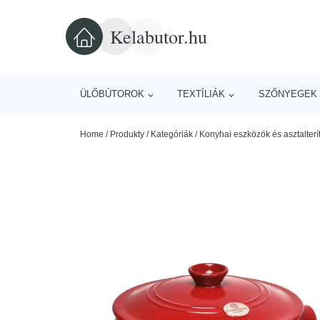
Kelabutor.hu
ÜLŐBÚTOROK
TEXTÍLIÁK
SZŐNYEGEK 
Home
/
Produkty
/
Kategóriák
/
Konyhai eszközök és asztalterí