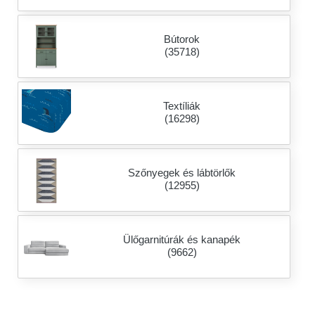
Bútorok
(35718)
Textíliák
(16298)
Szőnyegek és lábtörlők
(12955)
Ülőgarnitúrák és kanapék
(9662)