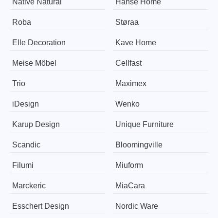
Native Natural
Hanse Home
Roba
Støraa
Elle Decoration
Kave Home
Meise Möbel
Cellfast
Trio
Maximex
iDesign
Wenko
Karup Design
Unique Furniture
Scandic
Bloomingville
Filumi
Miuform
Marckeric
MiaCara
Esschert Design
Nordic Ware