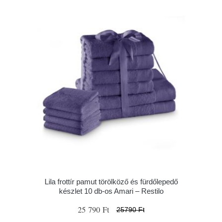
Lila frottír pamut törölköző és fürdőlepedő
készlet 10 db-os Amari – Restilo
25 790 Ft
25790 Ft