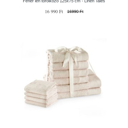
Fehér len törölköző 125x75 cm - Linen Tales
16 990 Ft
16990 Ft