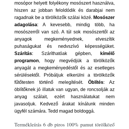
mosópor helyett folyékony mosószert használva,
hiszen az jobban feloldódik és darabjai nem
ragadnak be a törölközők szálai közé.
Mosószer
adagolása
: A kevesebb, mindig több, ha
mosószerről van szó. A túl sok mosószertől az
anyagok megkeményednek, elveszítik
puhaságukat és nedvszívó képességüket.
Szárítás
: Száríthatóak gépben,
kímélő
programon
, hogy megvédjük a törölközők
anyagát a megkeményedéstől és az esetleges
sérülésektől. Próbáljuk elkerülni a törölközők
fűtőtesten történő melegítését.
Öblítés
: Az
öblítőknek jó illatuk van ugyan, de roncsolják az
anyag szálait, ezért használatukat nem
javasoljuk. Kedvező árakat kínálunk minden
ügyfél számára. Tedd magad boldoggá.
Termékleírás 6 db piros 100% pamut törölköző