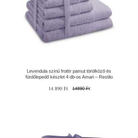
Levendula színű frottír pamut törölköző és
fürdőlepedő készlet 4 db-os Amari – Restilo
14 890 Ft
14890 Ft