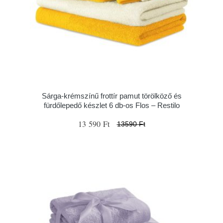
Sárga-krémszínű frottír pamut törölköző és
fürdőlepedő készlet 6 db-os Flos – Restilo
13 590 Ft
13590 Ft