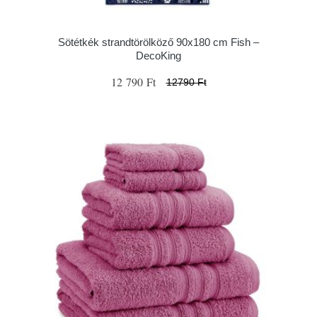
Sötétkék strandtörölköző 90x180 cm Fish –
DecoKing
12 790 Ft
12790 Ft