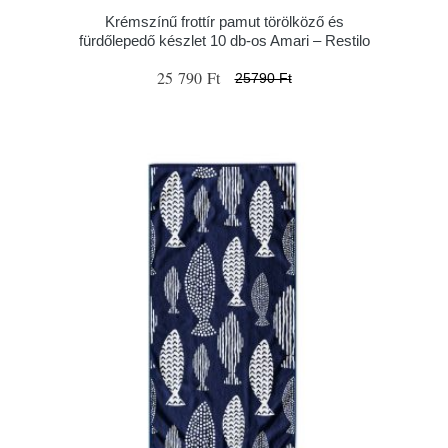
Krémszínű frottír pamut törölköző és
fürdőlepedő készlet 10 db-os Amari – Restilo
25 790 Ft
25790 Ft