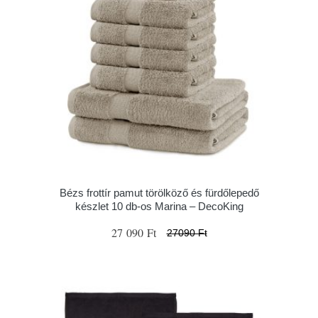
Bézs frottír pamut törölköző és fürdőlepedő
készlet 10 db-os Marina – DecoKing
27 090 Ft
27090 Ft