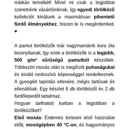
márkás termékét! Mivel mi csak a legjobbat
szeretnénk vásárlóinknak, így
egyedi törölköző
kollekciót kínálunk a maximálisan
pihentető
fürdő élményekhez
, hiszen te is megérdemled.
♥
A pamut törölközők már nagymamáink kora óta
bizonyítanak, így ezek a törölközők is a
legjobb,
500 g/m² sűrűségű pamutból
készültek.
Többszöri mosás után is megőrzik
puhaságukat
és kiváló nedvszívó képességgel rendelkeznek.
A gyengéd tapintás ellenére, mégis tartósak és
ellenállóak. Egy készlet 6 db törölközőt és 2 db
fürdőlepedőt tartalmaz.
Hogyan tarthatod karban a legjobban a
törölközőket?
Első mosás
: Érdemes kimosni első használat
előtt,
mosógépben 40 °C-on
, és hagyományos