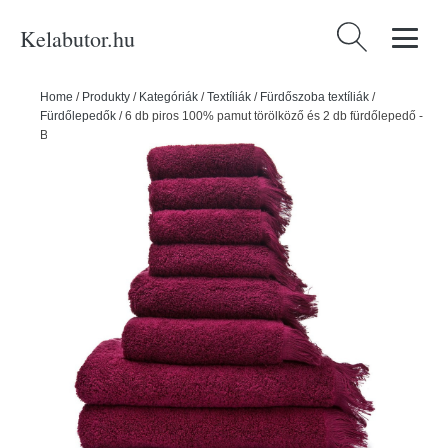
Kelabutor.hu
Keresés:
Home
/
Produkty
/
Kategóriák
/
Textíliák
/
Fürdőszoba textíliák
/
Fürdőlepedők
/
6 db piros 100% pamut törölköző és 2 db fürdőlepedő -
Bonami Selection