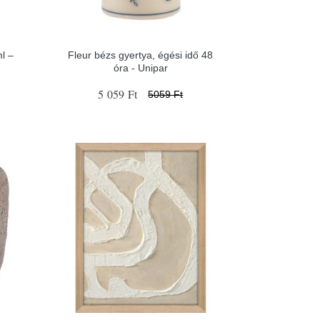
l –
Fleur bézs gyertya, égési idő 48
óra - Unipar
5 059 Ft
5059 Ft