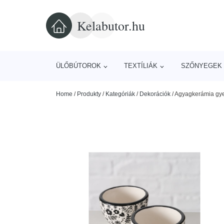
Kelabutor.hu
ÜLŐBÚTOROK
TEXTÍLIÁK
SZŐNYEGEK 
Home
/
Produkty
/
Kategóriák
/
Dekorációk
/
Agyagkerámia gyer