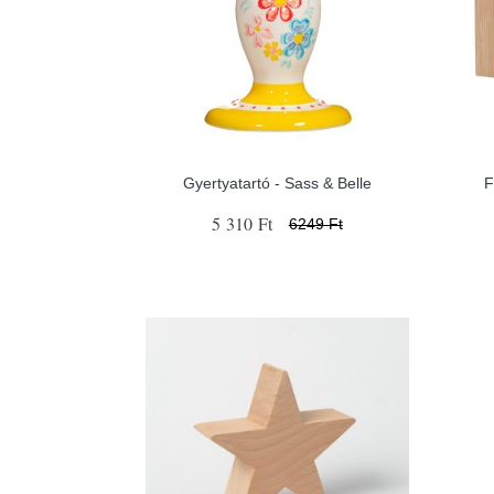
Gyertyatartó - Sass & Belle
F
5 310 Ft
6249 Ft