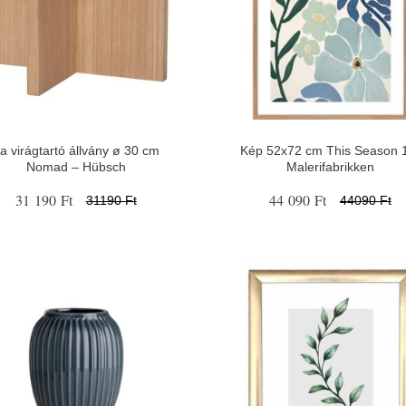
a virágtartó állvány ø 30 cm
Kép 52x72 cm This Season 
Nomad – Hübsch
Malerifabrikken
31 190 Ft
44 090 Ft
31190 Ft
44090 Ft