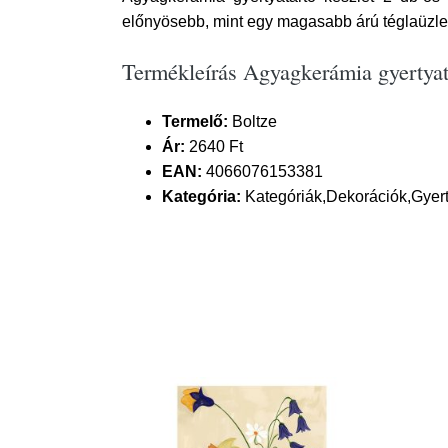
előnyösebb, mint egy magasabb árú téglaüzle
Termékleírás Agyagkerámia gyertyata
Termelő:
Boltze
Ár:
2640 Ft
EAN:
4066076153381
Kategória:
Kategóriák,Dekorációk,Gyerty