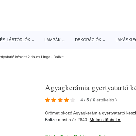
ÉS LÁBTÖRLŐK
LÁMPÁK
DEKORÁCIÓK
LAKÁSKIE
tyatartó készlet 2 db-os Linga - Boltze
Agyagkerámia gyertyatartó ké
4
/
5
(
6
értékelés
)
Örömet okozó Agyagkerámia gyertyatartó készle
Boltze
most a ár 2640.
Mutass többet »