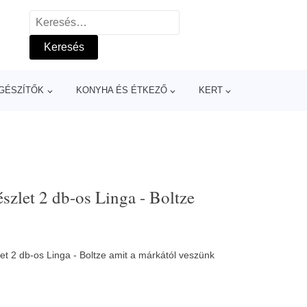
Keresés:
GÉSZÍTŐK
KONYHA ÉS ÉTKEZŐ
KERT
szlet 2 db-os Linga - Boltze
t 2 db-os Linga - Boltze amit a márkától veszünk