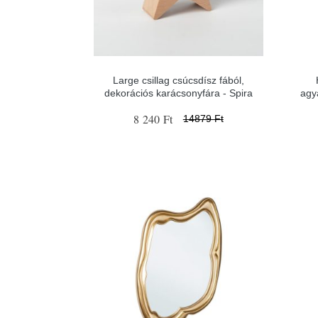
Large csillag csúcsdísz fából,
dekorációs karácsonyfára - Spira
agy
8 240 Ft
14879 Ft