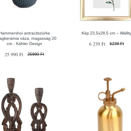
Hammershoi antracitszürke
Kép 23,5x28,5 cm – Wallit
agkerámia váza, magasság 20
6 239 Ft
cm - Kähler Design
6239 Ft
25 990 Ft
25990 Ft