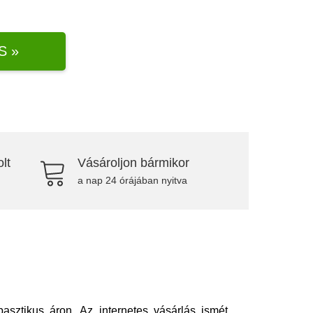
S »
lt
Vásároljon bármikor
a nap 24 órájában nyitva
asztikus áron. Az internetes vásárlás ismét