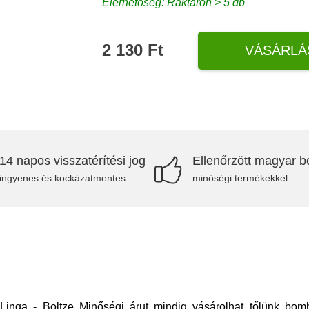
Elérhetőség: Raktáron > 5 db
2 130 Ft
VÁSÁRLÁ
14 napos visszatérítési jog
Ellenőrzött magyar bo
ingyenes és kockázatmentes
minőségi termékekkel
Linga - Boltze Minőségi árut mindig vásárolhat tőlünk bomb