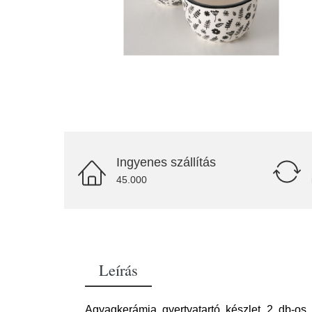
Ingyenes szállítás
45.000
Leírás
Agyagkerámia gyertyatartó készlet 2 db-os 