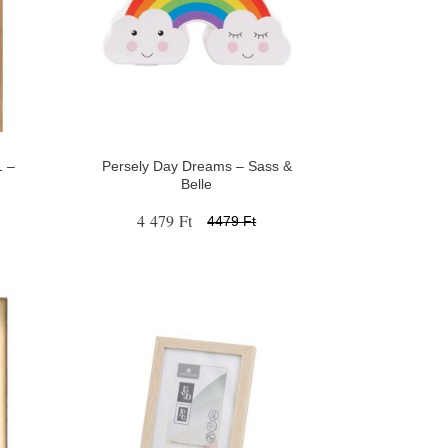
1 –
Persely Day Dreams – Sass &
Belle
4 479 Ft
4479 Ft