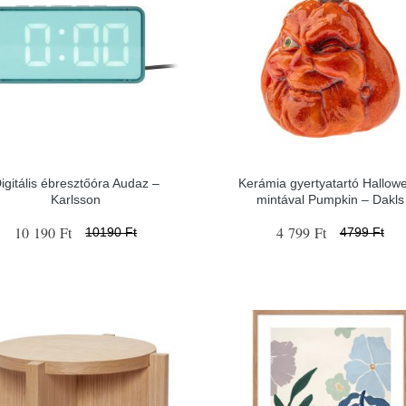
igitális ébresztőóra Audaz –
Kerámia gyertyatartó Hallow
Karlsson
mintával Pumpkin – Dakls
10 190 Ft
4 799 Ft
10190 Ft
4799 Ft