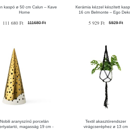
n kaspó ø 50 cm Calun – Kave
Kerámia kézzel készített kas
Home
16 cm Belmonte – Ego Dek
111 680 Ft
5 929 Ft
111680 Ft
5929 Ft
Nobili aranyszínű porcelán
Textil akasztórendszer
ertyatartó, magasság 19 cm -
virágcseréphez ø 13 cm