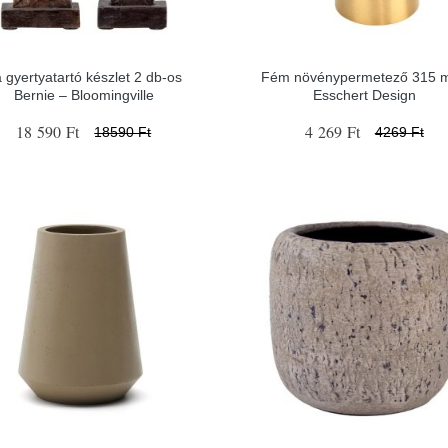
 gyertyatartó készlet 2 db-os
Fém növénypermetező 315 m
Bernie – Bloomingville
Esschert Design
18 590 Ft
4 269 Ft
18590 Ft
4269 Ft