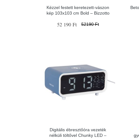
Kézzel festett keretezett-vászon
Beto
kép 103x103 cm Bold – Bizzotto
52 190 Ft
52190 Ft
Digitális ébresztőóra vezeték
nélküli töltővel Chunky LED –
gy