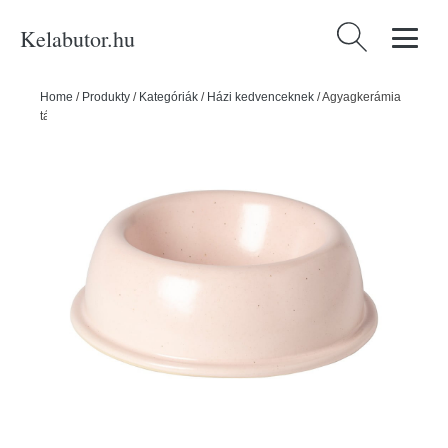
Kelabutor.hu
Keresés:
Home
/
Produkty
/
Kategóriák
/
Házi kedvenceknek
/
Agyagkerámia
tálka kisállatoknak ø 21 cm – Casafina