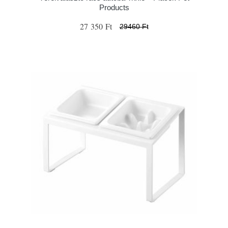
Products
27 350 Ft
29460 Ft