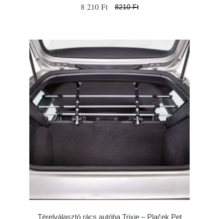
8 210 Ft
8210 Ft
Térelválasztó rács autóba Trixie – Plaček Pet