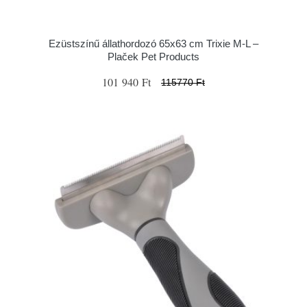
Ezüstszínű állathordozó 65x63 cm Trixie M-L –
Plaček Pet Products
101 940 Ft
115770 Ft