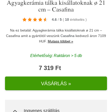
Agyagkerámia tálka kisállatoknak ø 21
cm – Casafina
4.6
/
5
(
10
értékelés
)
Na ez betalál: Agyagkerámia tálka kisállatoknak ø 21 cm –
Casafina amit a gyártótól veszünk
Casafina
kedvező áron 7109
HUF.
Mutass többet »
Elérhetőség: Raktáron > 5 db
7 319 Ft
VÁSÁRLÁS »
Ingyenes szállítás