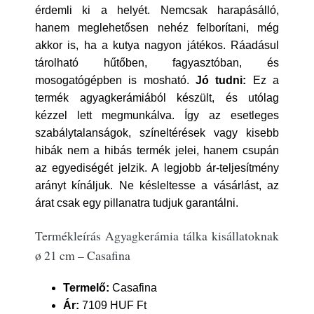
érdemli ki a helyét. Nemcsak harapásálló,
hanem meglehetősen nehéz felborítani, még
akkor is, ha a kutya nagyon játékos. Ráadásul
tárolható hűtőben, fagyasztóban, és
mosogatógépben is mosható.
Jó tudni:
Ez a
termék agyagkerámiából készült, és utólag
kézzel lett megmunkálva. Így az esetleges
szabálytalanságok, színeltérések vagy kisebb
hibák nem a hibás termék jelei, hanem csupán
az egyediségét jelzik. A legjobb ár-teljesítmény
arányt kínáljuk. Ne késleltesse a vásárlást, az
árat csak egy pillanatra tudjuk garantálni.
Termékleírás Agyagkerámia tálka kisállatoknak
ø 21 cm – Casafina
Termelő:
Casafina
Ár:
7109 HUF Ft