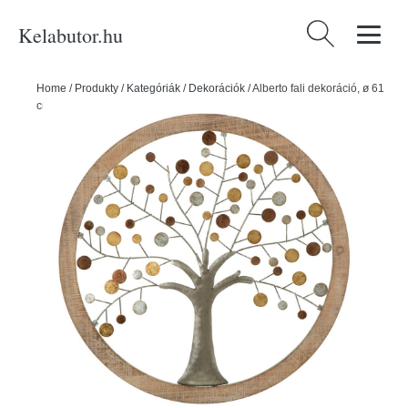
Kelabutor.hu
Keresés:
Home
/
Produkty
/
Kategóriák
/
Dekorációk
/
Alberto fali dekoráció, ø 61
cm - Mauro Ferretti