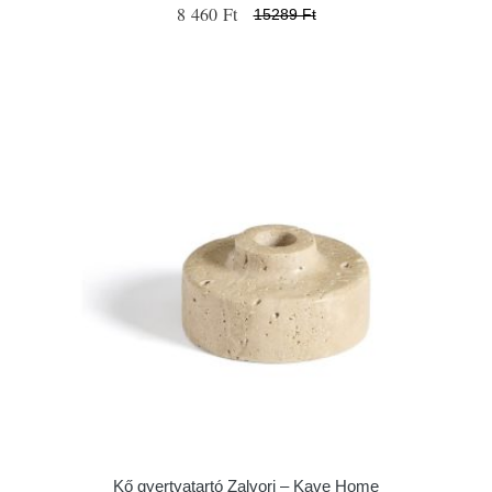
8 460 Ft
15289 Ft
Kő gyertyatartó Zalvori – Kave Home