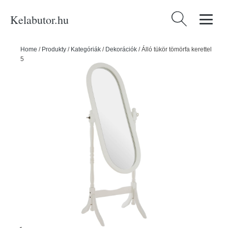
Kelabutor.hu
Keresés:
Home
/
Produkty
/
Kategóriák
/
Dekorációk
/
Álló tükör tömörfa kerettel
52x144 cm Cheval – Premier Housewares