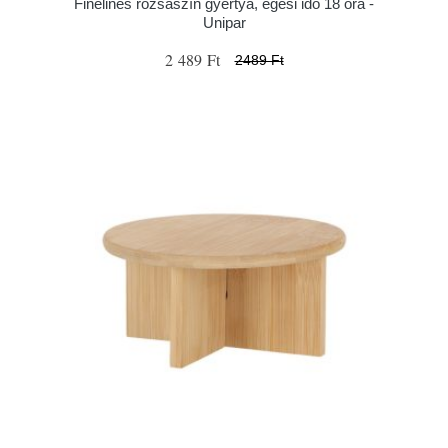
Finelines rózsaszín gyertya, égési idő 18 óra -
Unipar
2 489 Ft
2489 Ft