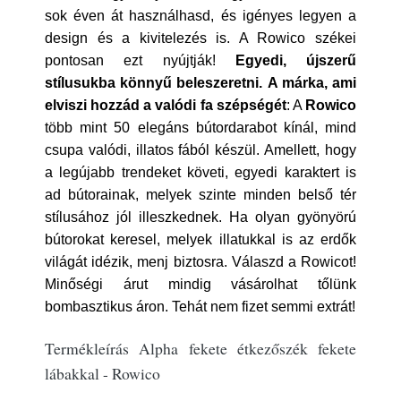
sok éven át használhasd, és igényes legyen a
design és a kivitelezés is. A Rowico székei
pontosan ezt nyújtják!
Egyedi, újszerű
stílusukba könnyű beleszeretni.
A márka, ami
elviszi hozzád a valódi fa szépségét
: A
Rowico
több mint 50 elegáns bútordarabot kínál, mind
csupa valódi, illatos fából készül. Amellett, hogy
a legújabb trendeket követi, egyedi karaktert is
ad bútorainak, melyek szinte minden belső tér
stílusához jól illeszkednek. Ha olyan gyönyörú
bútorokat keresel, melyek illatukkal is az erdők
világát idézik, menj biztosra. Válaszd a Rowicot!
Minőségi árut mindig vásárolhat tőlünk
bombasztikus áron. Tehát nem fizet semmi extrát!
Termékleírás Alpha fekete étkezőszék fekete
lábakkal - Rowico