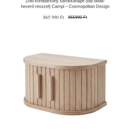
Zöld kordbársony sarokkanapé (bal oldali-
heverő résszel) Campi – Cosmopolitan Design
865 990 Ft
865990 Ft