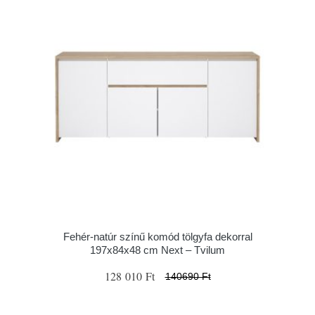
Fehér-natúr színű komód tölgyfa dekorral
197x84x48 cm Next – Tvilum
128 010 Ft
140690 Ft