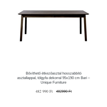
Bővíthető étkezőasztal hosszabbító
asztallappal, tölgyfa dekorral 95x190 cm Bari –
Unique Furniture
482 990 Ft
482990 Ft