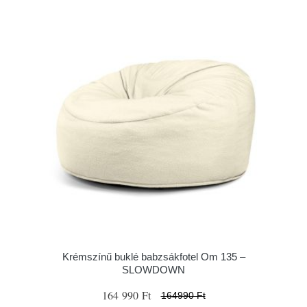
Krémszínű buklé babzsákfotel Om 135 –
SLOWDOWN
164 990 Ft
164990 Ft