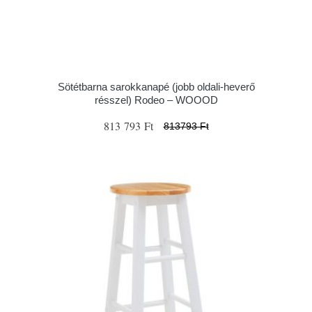
Sötétbarna sarokkanapé (jobb oldali-heverő
résszel) Rodeo – WOOOD
813 793 Ft
813793 Ft