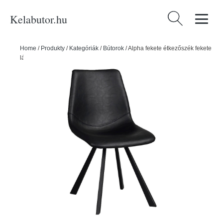
Kelabutor.hu
Keresés:
Home
/
Produkty
/
Kategóriák
/
Bútorok
/
Alpha fekete étkezőszék fekete
lábakkal - Rowico