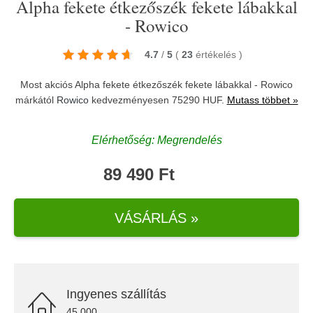
Alpha fekete étkezőszék fekete lábakkal
- Rowico
4.7
/
5
(
23
értékelés
)
Most akciós Alpha fekete étkezőszék fekete lábakkal - Rowico
márkától
Rowico
kedvezményesen 75290 HUF.
Mutass többet »
Elérhetőség: Megrendelés
89 490 Ft
VÁSÁRLÁS »
Ingyenes szállítás
45.000