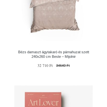
Bézs damaszt ágytakaró és párnahuzat szett
240x260 cm Beste – Mijolnir
32 710 Ft
34640 Ft