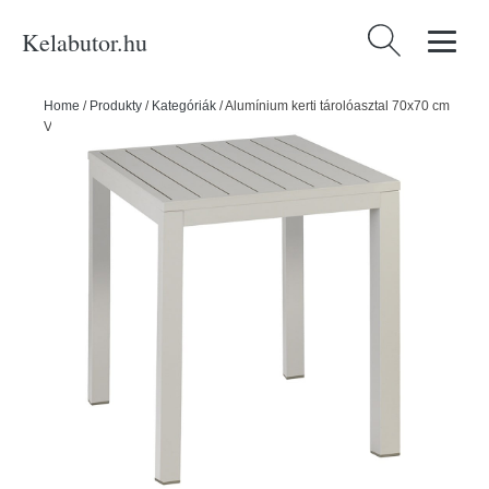
Kelabutor.hu
Keresés:
Home
/
Produkty
/
Kategóriák
/
Alumínium kerti tárolóasztal 70x70 cm
Venice – Exotan