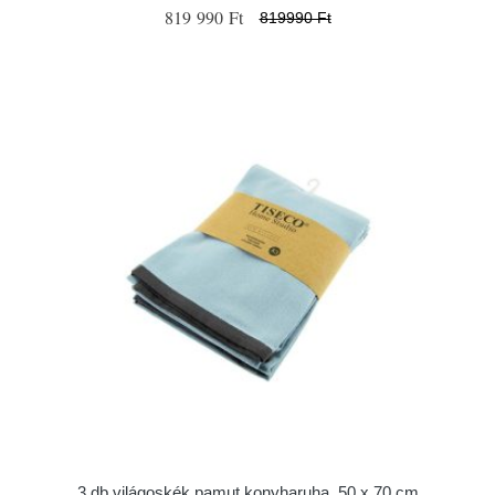
819 990 Ft
819990 Ft
3 db világoskék pamut konyharuha, 50 x 70 cm