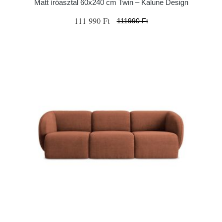
Matt íróasztal 60x240 cm Twin – Kalune Design
111 990 Ft
111990 Ft