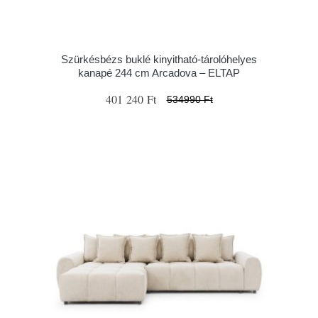
Szürkésbézs buklé kinyitható-tárolóhelyes
kanapé 244 cm Arcadova – ELTAP
401 240 Ft
534990 Ft