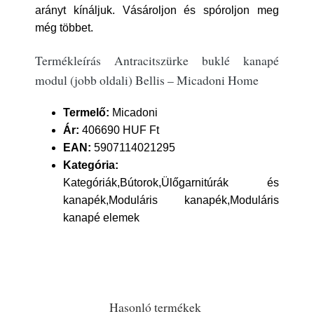
arányt kínáljuk. Vásároljon és spóroljon meg
még többet.
Termékleírás Antracitszürke buklé kanapé
modul (jobb oldali) Bellis – Micadoni Home
Termelő:
Micadoni
Ár:
406690 HUF Ft
EAN:
5907114021295
Kategória:
Kategóriák,Bútorok,Ülőgarnitúrák és
kanapék,Moduláris kanapék,Moduláris
kanapé elemek
Hasonló termékek