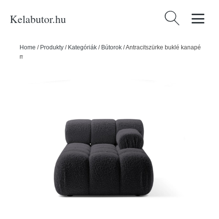
Kelabutor.hu
Keresés:
Home
/
Produkty
/
Kategóriák
/
Bútorok
/
Antracitszürke buklé kanapé
modul (jobb oldali) Bellis – Micadoni Home