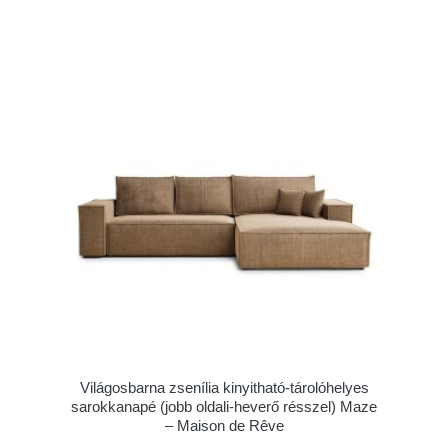
Világosbarna zsenília kinyitható-tárolóhelyes
sarokkanapé (jobb oldali-heverő résszel) Maze
– Maison de Rêve