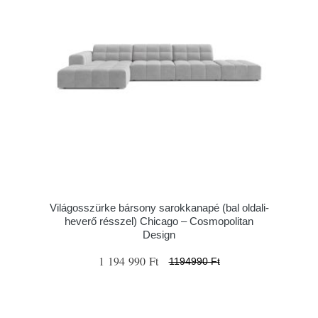
Világosszürke bársony sarokkanapé (bal oldali-
heverő résszel) Chicago – Cosmopolitan
Design
1 194 990 Ft
1194990 Ft