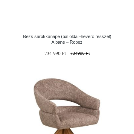
Bézs sarokkanapé (bal oldali-heverő résszel)
Albane – Ropez
734 990 Ft
734990 Ft