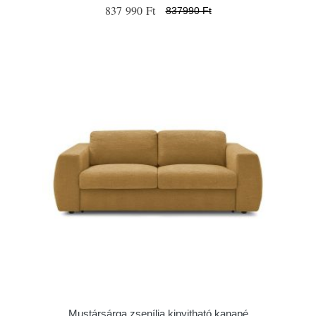
837 990 Ft
837990 Ft
Mustársárga zsenília kinyitható kanapé