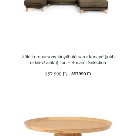
Zöld kordbársony kinyitható sarokkanapé (jobb
oldali-U alakú) Tori – Bonami Selection
857 990 Ft
857990 Ft