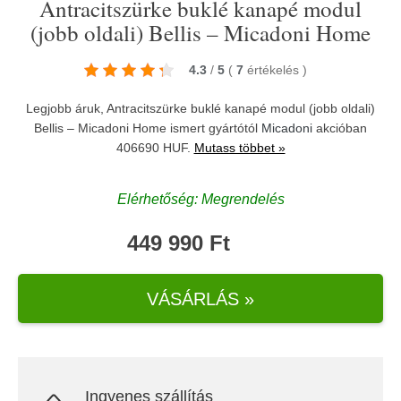
Antracitszürke buklé kanapé modul
(jobb oldali) Bellis – Micadoni Home
4.3
/
5
(
7
értékelés
)
Legjobb áruk, Antracitszürke buklé kanapé modul (jobb oldali)
Bellis – Micadoni Home ismert gyártótól
Micadoni
akcióban
406690 HUF.
Mutass többet »
Elérhetőség: Megrendelés
449 990 Ft
VÁSÁRLÁS »
Ingyenes szállítás