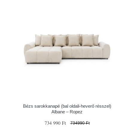
Bézs sarokkanapé (bal oldali-heverő résszel)
Albane – Ropez
734 990 Ft
734990 Ft