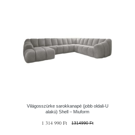
Világosszürke sarokkanapé (jobb oldali-U
alakú) Shell – Miuform
1 314 990 Ft
1314990 Ft