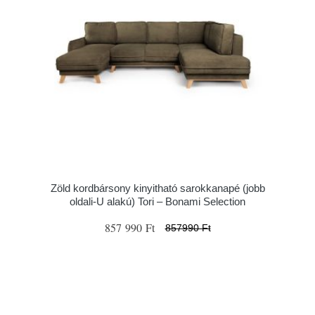
Zöld kordbársony kinyitható sarokkanapé (jobb
oldali-U alakú) Tori – Bonami Selection
857 990 Ft
857990 Ft