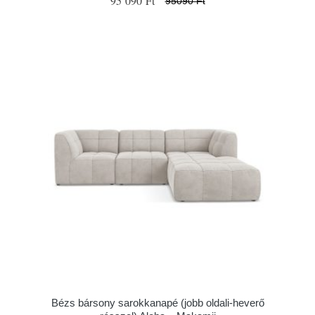
95 090 Ft
95090 Ft
Bézs bársony sarokkanapé (jobb oldali-heverő