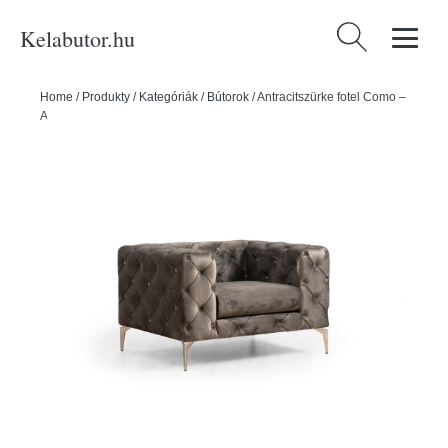
Kelabutor.hu
Keresés:
Home
/
Produkty
/
Kategóriák
/
Bútorok
/
Antracitszürke fotel Como –
Artie