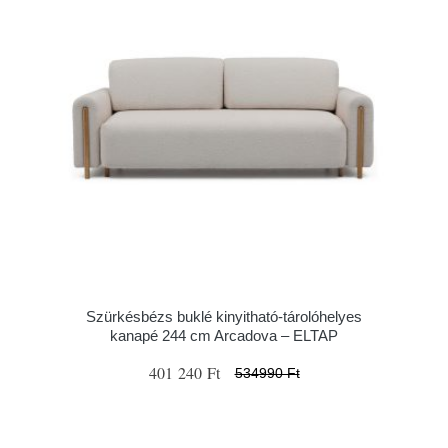
Szürkésbézs buklé kinyitható-tárolóhelyes
kanapé 244 cm Arcadova – ELTAP
401 240 Ft
534990 Ft