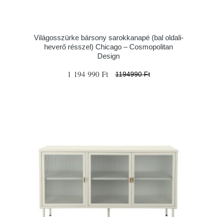
Világosszürke bársony sarokkanapé (bal oldali-
heverő résszel) Chicago – Cosmopolitan
Design
1 194 990 Ft
1194990 Ft