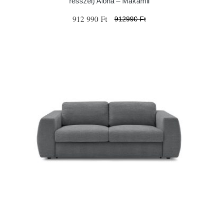
résszel) Aloha – Makamii
912 990 Ft
912990 Ft