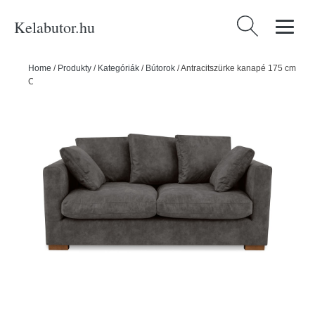
Kelabutor.hu
Keresés:
Home
/
Produkty
/
Kategóriák
/
Bútorok
/
Antracitszürke kanapé 175 cm
Comfy – Scandic