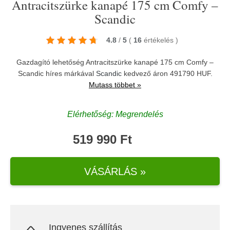
Antracitszürke kanapé 175 cm Comfy –
Scandic
4.8
/
5
(
16
értékelés
)
Gazdagító lehetőség Antracitszürke kanapé 175 cm Comfy –
Scandic híres márkával
Scandic
kedvező áron 491790 HUF.
Mutass többet »
Elérhetőség: Megrendelés
519 990 Ft
VÁSÁRLÁS »
Ingyenes szállítás