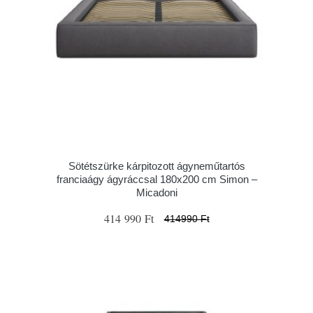
Sötétszürke kárpitozott ágyneműtartós
franciaágy ágyráccsal 180x200 cm Simon –
Micadoni
414 990 Ft
414990 Ft