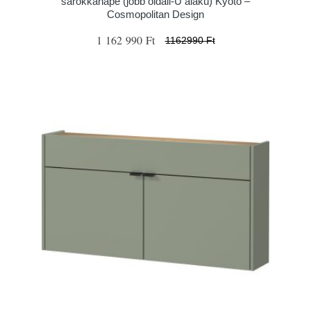
sarokkanapé (jobb oldali-U alakú) Kyoto –
Cosmopolitan Design
1 162 990 Ft
1162990 Ft