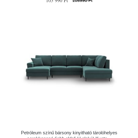
105 990 Ft
105990 Ft
Petróleum színű bársony kinyitható tárolóhelyes