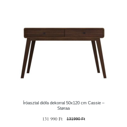
Íróasztal diófa dekorral 50x120 cm Cassie –
Støraa
131 990 Ft
131990 Ft