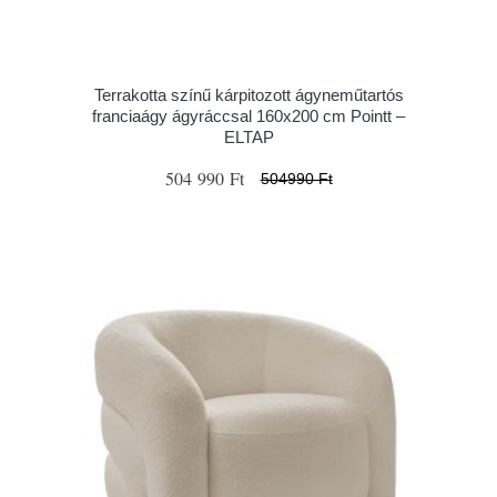
Terrakotta színű kárpitozott ágyneműtartós
franciaágy ágyráccsal 160x200 cm Pointt –
ELTAP
504 990 Ft
504990 Ft