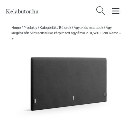
Kelabutor.hu
Keresés:
Home
/
Produkty
/
Kategóriák
/
Bútorok
/
Ágyak és matracok
/
Ágy
kiegészítők
/
Antracitszürke kárpitozott ágytámla 210,5x100 cm Remo –
Micadoni