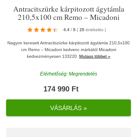
Antracitszürke kárpitozott ágytámla
210,5x100 cm Remo – Micadoni
4.4
/
5
(
25
értékelés
)
Nagyon keresett Antracitszürke kárpitozott ágytámla 210,5x100
cm Remo – Micadoni kedvenc márkától
Micadoni
kedvezményesen 133220.
Mutass többet »
Elérhetőség: Megrendelés
174 990 Ft
VÁSÁRLÁS »