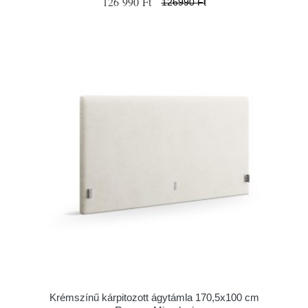
126 990 Ft
126990 Ft
Krémszínű kárpitozott ágytámla 170,5x100 cm