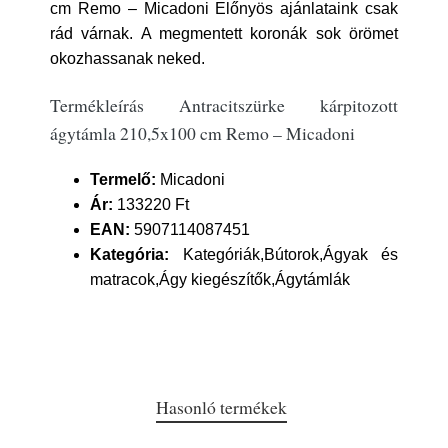
cm Remo – Micadoni Előnyös ajánlataink csak
rád várnak. A megmentett koronák sok örömet
okozhassanak neked.
Termékleírás Antracitszürke kárpitozott
ágytámla 210,5x100 cm Remo – Micadoni
Termelő:
Micadoni
Ár:
133220 Ft
EAN:
5907114087451
Kategória:
Kategóriák,Bútorok,Ágyak és
matracok,Ágy kiegészítők,Ágytámlák
Hasonló termékek