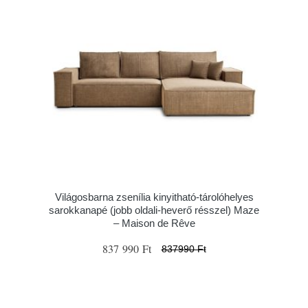
Világosbarna zsenília kinyitható-tárolóhelyes
sarokkanapé (jobb oldali-heverő résszel) Maze
– Maison de Rêve
837 990 Ft
837990 Ft