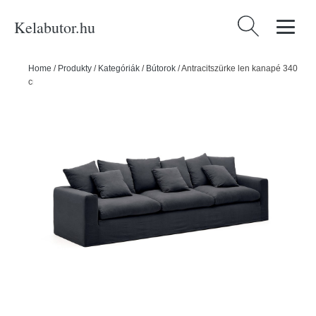
Kelabutor.hu
Keresés:
Home
/
Produkty
/
Kategóriák
/
Bútorok
/
Antracitszürke len kanapé 340
cm Nora – Kave Home