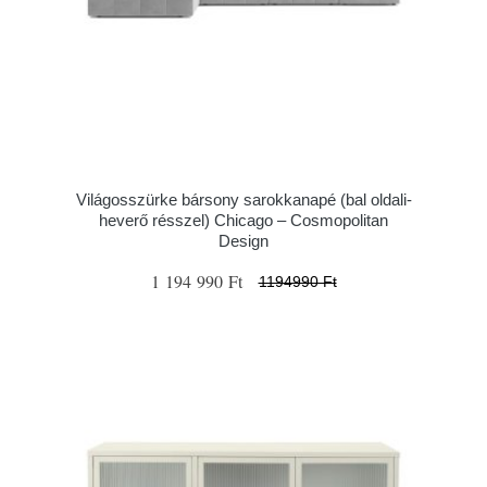
Világosszürke bársony sarokkanapé (bal oldali-
heverő résszel) Chicago – Cosmopolitan
Design
1 194 990 Ft
1194990 Ft