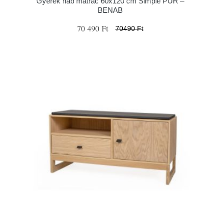
Gyerek hab matrac 60x120 cm Simple PUR –
BENAB
70 490 Ft
70490 Ft