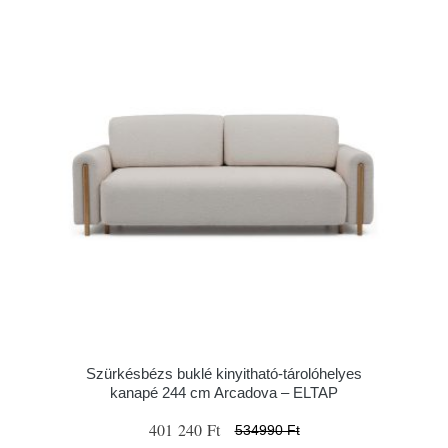
Szürkésbézs buklé kinyitható-tárolóhelyes
kanapé 244 cm Arcadova – ELTAP
401 240 Ft
534990 Ft