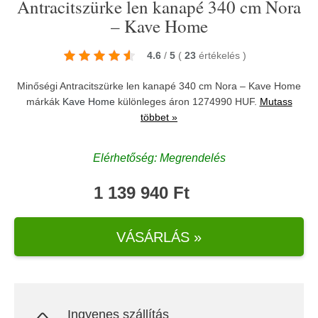
Antracitszürke len kanapé 340 cm Nora
– Kave Home
4.6
/
5
(
23
értékelés
)
Minőségi Antracitszürke len kanapé 340 cm Nora – Kave Home
márkák
Kave Home
különleges áron 1274990 HUF.
Mutass
többet »
Elérhetőség: Megrendelés
1 139 940 Ft
VÁSÁRLÁS »
Ingyenes szállítás