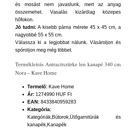
és mosást nem javaslunk, mert az anyag
összemehet. Vasalás kizárólag közepes
hőfokon.
Jó tudni:
A kisebb párna mérete 45 x 45 cm, a
nagyobbé 55 x 55 cm.
Válassza ki a legjobbat nálunk. Vásároljon és
spóroljon meg még többet.
Termékleírás Antracitszürke len kanapé 340 cm
Nora – Kave Home
Termelő:
Kave Home
Ár:
1274990 HUF Ft
EAN:
8433840959283
Kategória:
Kategóriák,Bútorok,Ülőgarnitúrák és
kanapék,Kanapék