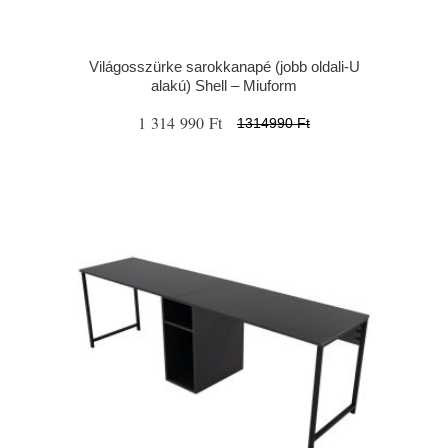
Világosszürke sarokkanapé (jobb oldali-U
alakú) Shell – Miuform
1 314 990 Ft
1314990 Ft