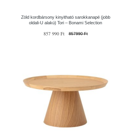
Zöld kordbársony kinyitható sarokkanapé (jobb
oldali-U alakú) Tori – Bonami Selection
857 990 Ft
857990 Ft