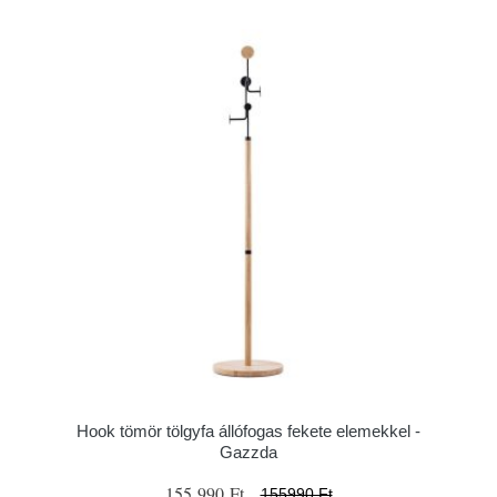
Hook tömör tölgyfa állófogas fekete elemekkel -
Gazzda
155 990 Ft
155990 Ft