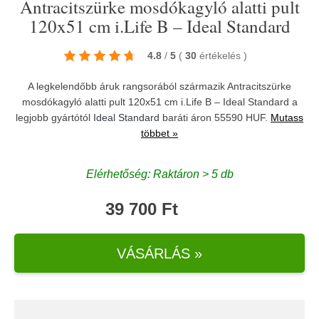
Antracitszürke mosdókagyló alatti pult
120x51 cm i.Life B – Ideal Standard
4.8
/
5
(
30
értékelés
)
A legkelendőbb áruk rangsorából származik Antracitszürke
mosdókagyló alatti pult 120x51 cm i.Life B – Ideal Standard a
legjobb gyártótól
Ideal Standard
baráti áron 55590 HUF.
Mutass
többet »
Elérhetőség: Raktáron > 5 db
39 700 Ft
VÁSÁRLÁS »