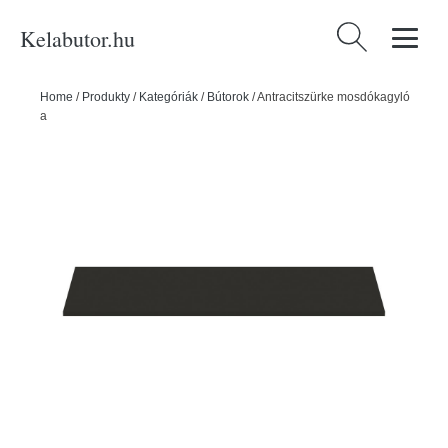
Kelabutor.hu
Keresés:
Home
/
Produkty
/
Kategóriák
/
Bútorok
/
Antracitszürke mosdókagyló
alatti pult 120x51 cm i.Life B – Ideal Standard