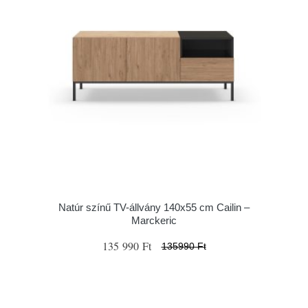
Natúr színű TV-állvány 140x55 cm Cailin –
Marckeric
135 990 Ft
135990 Ft