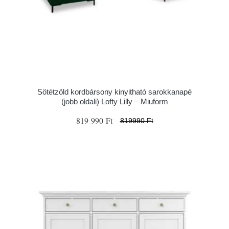
Sötétzöld kordbársony kinyitható sarokkanapé
(jobb oldali) Lofty Lilly – Miuform
819 990 Ft
819990 Ft