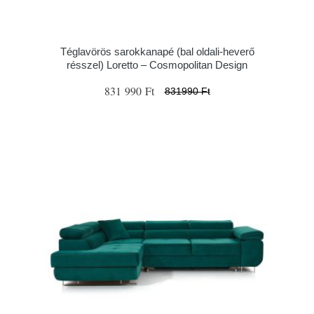
Téglavörös sarokkanapé (bal oldali-heverő
résszel) Loretto – Cosmopolitan Design
831 990 Ft
831990 Ft