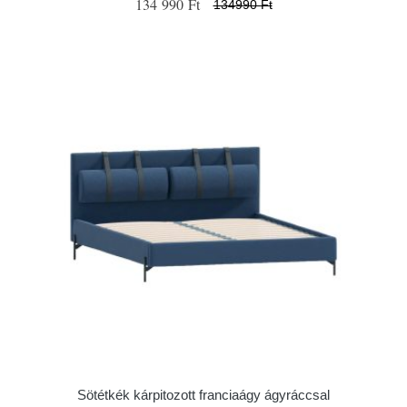
134 990 Ft
134990 Ft
Sötétkék kárpitozott franciaágy ágyráccsal