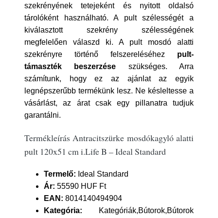
szekrényének tetejeként és nyitott oldalsó
tárolóként használható. A pult szélességét a
kiválasztott szekrény szélességének
megfelelően válaszd ki. A pult mosdó alatti
szekrényre történő felszereléséhez
pult-
támaszték beszerzése
szükséges. Arra
számítunk, hogy ez az ajánlat az egyik
legnépszerűbb termékünk lesz. Ne késleltesse a
vásárlást, az árat csak egy pillanatra tudjuk
garantálni.
Termékleírás Antracitszürke mosdókagyló alatti
pult 120x51 cm i.Life B – Ideal Standard
Termelő:
Ideal Standard
Ár:
55590 HUF Ft
EAN:
8014140494904
Kategória:
Kategóriák,Bútorok,Bútorok