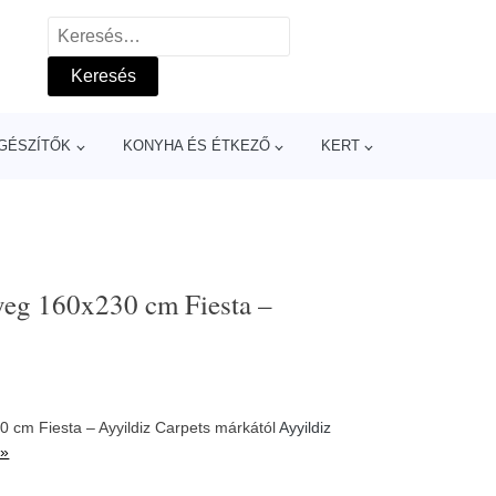
Keresés:
GÉSZÍTŐK
KONYHA ÉS ÉTKEZŐ
KERT
yeg 160x230 cm Fiesta –
 cm Fiesta – Ayyildiz Carpets márkától
Ayyildiz
 »