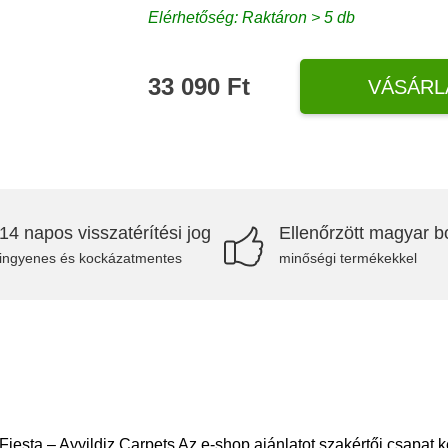
Elérhetőség: Raktáron > 5 db
33 090 Ft
VÁSÁRL
14 napos visszatérítési jog
Ellenőrzött magyar bo
ingyenes és kockázatmentes
minőségi termékekkel
sta – Ayyildiz Carpets Az e-shop ajánlatot szakértői csapat kés