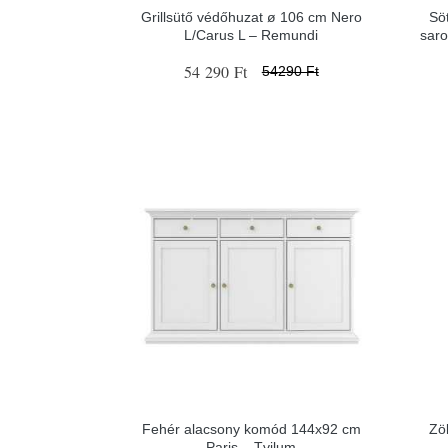
Grillsütő védőhuzat ø 106 cm Nero
Sö
L/Carus L – Remundi
saro
54 290 Ft
54290 Ft
Fehér alacsony komód 144x92 cm
Zö
Paris – Tvilum