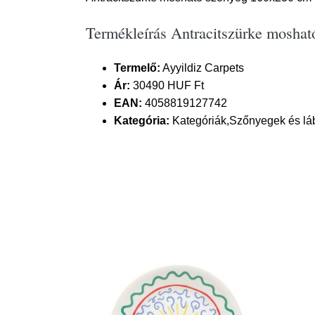
Termékleírás Antracitszürke moshat
Termelő:
Ayyildiz Carpets
Ár:
30490 HUF Ft
EAN:
4058819127742
Kategória:
Kategóriák,Szőnyegek és lá