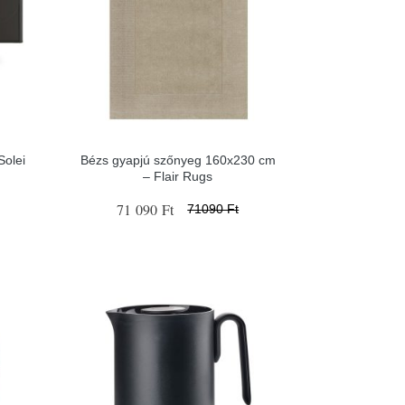
olei
Bézs gyapjú szőnyeg 160x230 cm
– Flair Rugs
71 090 Ft
71090 Ft