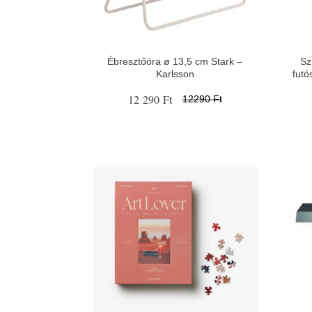
Ébresztőóra ø 13,5 cm Stark –
Sz
Karlsson
fut
12 290 Ft
12290 Ft