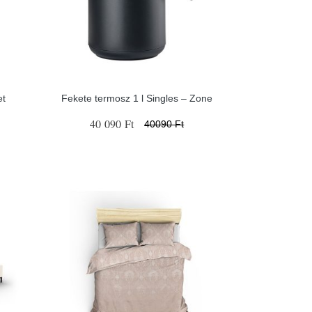
et
Fekete termosz 1 l Singles – Zone
40 090 Ft
40090 Ft