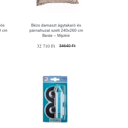
tós
Bézs damaszt ágytakaró és
0 cm
párnahuzat szett 240x260 cm
Beste – Mijolnir
32 710 Ft
34640 Ft