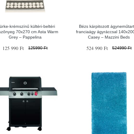
ürke-krémszínű kültéri-beltéri
Bézs kárpitozott ágyneműtar
ószőnyeg 70x270 cm Asta Warm
franciaágy ágyráccsal 140x20
Grey – Pappelina
Casey – Mazzini Beds
125 990 Ft
524 990 Ft
125990 Ft
524990 Ft