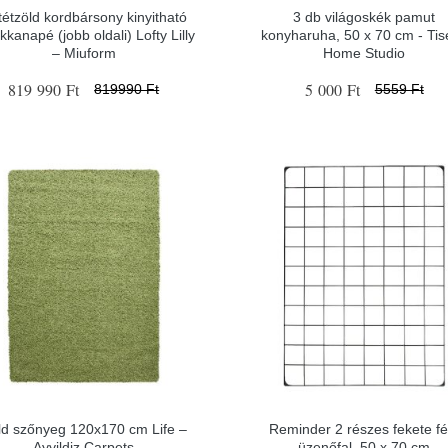
tétzöld kordbársony kinyitható
3 db világoskék pamut
kkanapé (jobb oldali) Lofty Lilly
konyharuha, 50 x 70 cm - Tis
– Miuform
Home Studio
819 990 Ft
5 000 Ft
819990 Ft
5559 Ft
ld szőnyeg 120x170 cm Life –
Reminder 2 részes fekete f
Ayyildiz Carpets
üzenőfal, 50 x 70 cm