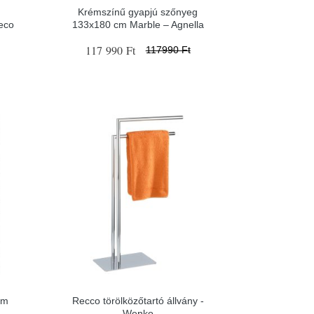
Krémszínű gyapjú szőnyeg
eco
133x180 cm Marble – Agnella
117 990 Ft
117990 Ft
ém
Recco törölközőtartó állvány -
Wenko