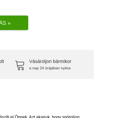
ÁS »
lt
Vásároljon bármikor
a nap 24 órájában nyitva
zíti el Önnek. Azt akarjuk, hogy spóroljon.