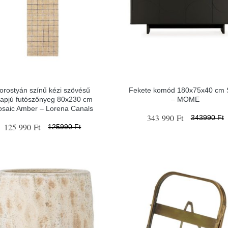
orostyán színű kézi szövésű
Fekete komód 180x75x40 cm S
apjú futószőnyeg 80x230 cm
– MOME
saic Amber – Lorena Canals
343 990 Ft
343990 Ft
125 990 Ft
125990 Ft