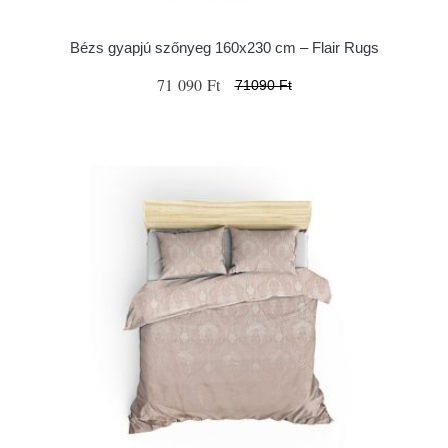
Bézs gyapjú szőnyeg 160x230 cm – Flair Rugs
71 090 Ft
71090 Ft