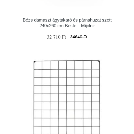
Bézs damaszt ágytakaró és párnahuzat szett
240x260 cm Beste – Mijolnir
32 710 Ft
34640 Ft