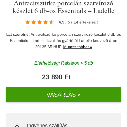
Antracitszürke porcelán szervírozó
készlet 6 db-os Essentials – Ladelle
4.5
/
5
(
14
értékelés
)
Ezt szeretné: Antracitszürke porcelán szervírozó készlet 6 db-os
Essentials – Ladelle kivalitás gyártótól
Ladelle
kedvező áron
20135.65 HUF.
Mutass többet »
Elérhetőség: Raktáron > 5 db
23 890 Ft
VÁSÁRLÁS »
Ingyenes szállítás