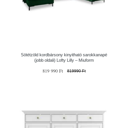
Sötétzöld kordbársony kinyitható sarokkanapé
(jobb oldali) Lofty Lilly – Miuform
819 990 Ft
819990 Ft