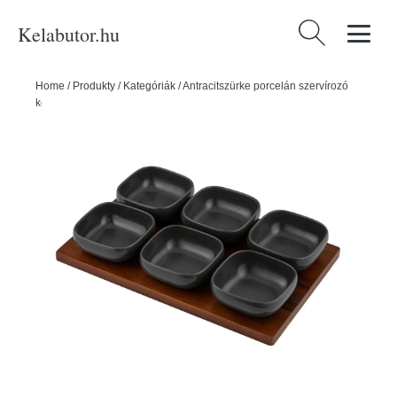
Kelabutor.hu
Keresés:
Home
/
Produkty
/
Kategóriák
/
Antracitszürke porcelán szervírozó
készlet 6 db-os Essentials – Ladelle