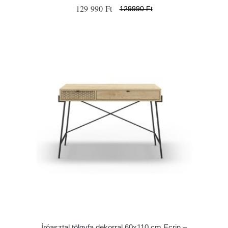
129 990 Ft
129990 Ft
Íróasztal tölgyfa dekorral 60x110 cm Ecrin –