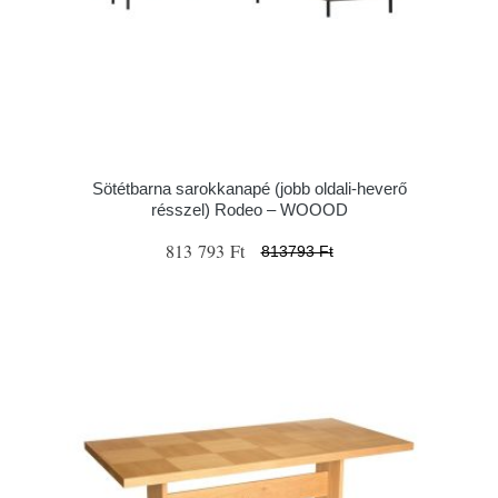
Sötétbarna sarokkanapé (jobb oldali-heverő
résszel) Rodeo – WOOOD
813 793 Ft
813793 Ft