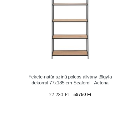
Fekete-natúr színű polcos állvány tölgyfa
dekorral 77x185 cm Seaford – Actona
52 280 Ft
59750 Ft