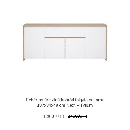
Fehér-natúr színű komód tölgyfa dekorral
197x84x48 cm Next – Tvilum
128 010 Ft
140690 Ft