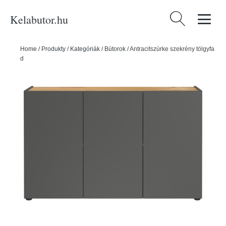
Kelabutor.hu
Keresés:
Home
/
Produkty
/
Kategóriák
/
Bútorok
/
Antracitszürke szekrény tölgyfa
dekorral 120x76x34 cm Adrano – Germania