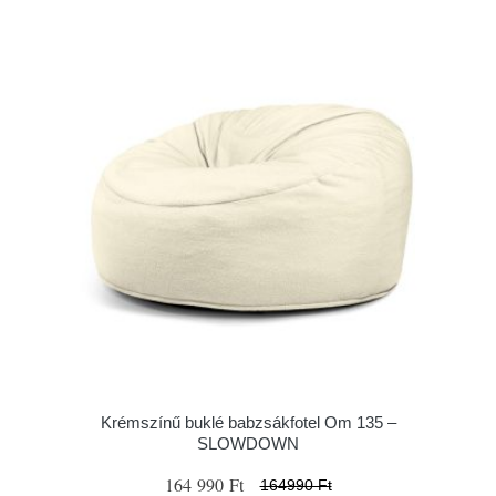
Krémszínű buklé babzsákfotel Om 135 –
SLOWDOWN
164 990 Ft
164990 Ft