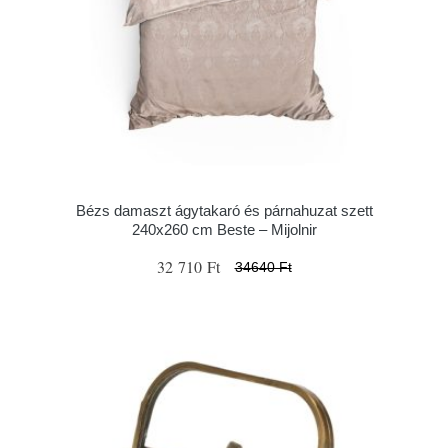
Bézs damaszt ágytakaró és párnahuzat szett
240x260 cm Beste – Mijolnir
32 710 Ft
34640 Ft