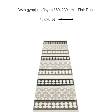
Bézs gyapjú szőnyeg 160x230 cm – Flair Rugs
71 090 Ft
71090 Ft