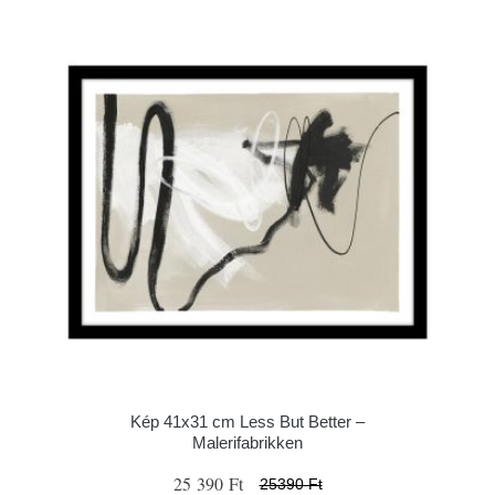
Kép 41x31 cm Less But Better –
Malerifabrikken
25 390 Ft
25390 Ft