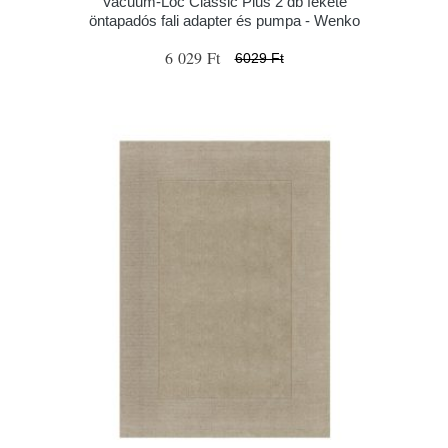
Vacuum-Loc Classic Plus 2 db fekete
öntapadós fali adapter és pumpa - Wenko
6 029 Ft
6029 Ft