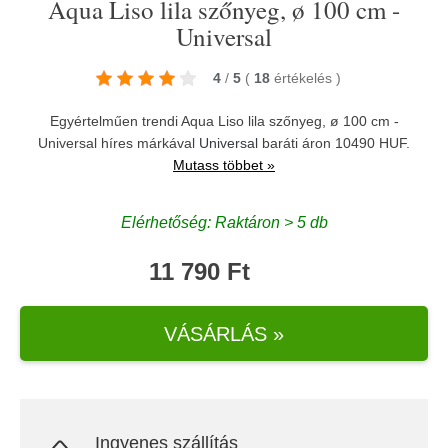
Aqua Liso lila szőnyeg, ø 100 cm -
Universal
4
/
5
(
18
értékelés
)
Egyértelműen trendi Aqua Liso lila szőnyeg, ø 100 cm -
Universal híres márkával
Universal
baráti áron 10490 HUF.
Mutass többet »
Elérhetőség: Raktáron > 5 db
11 790 Ft
VÁSÁRLÁS »
Ingyenes szállítás