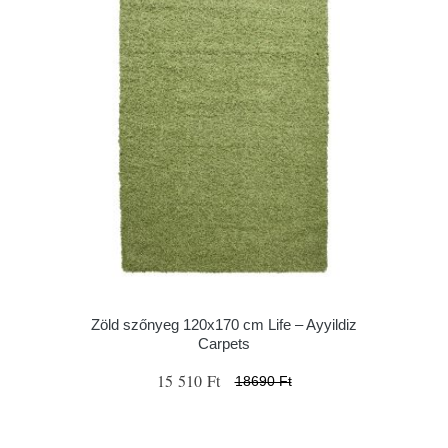
Zöld szőnyeg 120x170 cm Life – Ayyildiz
Carpets
15 510 Ft
18690 Ft