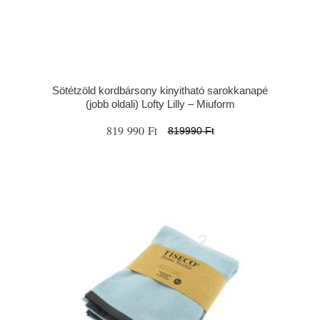
Sötétzöld kordbársony kinyitható sarokkanapé
(jobb oldali) Lofty Lilly – Miuform
819 990 Ft
819990 Ft