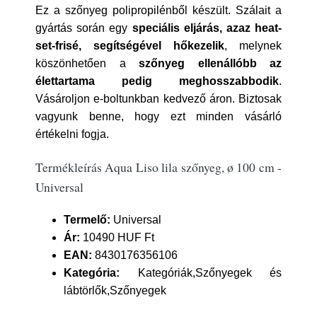
Ez a szőnyeg polipropilénből készült. Szálait a
gyártás során egy
speciális eljárás, azaz heat-
set-frisé, segítségével hőkezelik
, melynek
köszönhetően a
szőnyeg ellenállóbb az
élettartama pedig meghosszabbodik
.
Vásároljon e-boltunkban kedvező áron. Biztosak
vagyunk benne, hogy ezt minden vásárló
értékelni fogja.
Termékleírás Aqua Liso lila szőnyeg, ø 100 cm -
Universal
Termelő:
Universal
Ár:
10490 HUF Ft
EAN:
8430176356106
Kategória:
Kategóriák,Szőnyegek és
lábtörlők,Szőnyegek