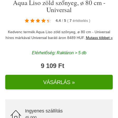
Aqua Liso zöld szőnyeg, ø 80 cm -
Universal
4.4
/
5
(
7
értékelés
)
Kedvenc termék Aqua Liso zöld szőnyeg, ø 80 cm - Universal
híres márkával
Universal
baráti áron 8489 HUF.
Mutass többet »
Elérhetőség: Raktáron > 5 db
9 109 Ft
VÁSÁRLÁS »
Ingyenes szállítás
45.000