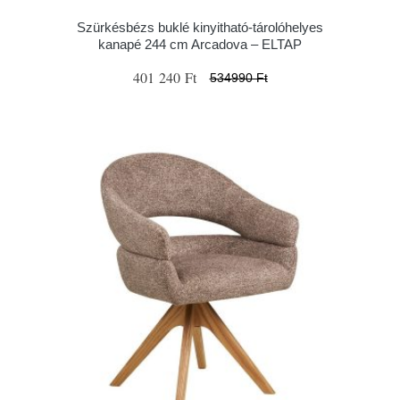
Szürkésbézs buklé kinyitható-tárolóhelyes
kanapé 244 cm Arcadova – ELTAP
401 240 Ft
534990 Ft