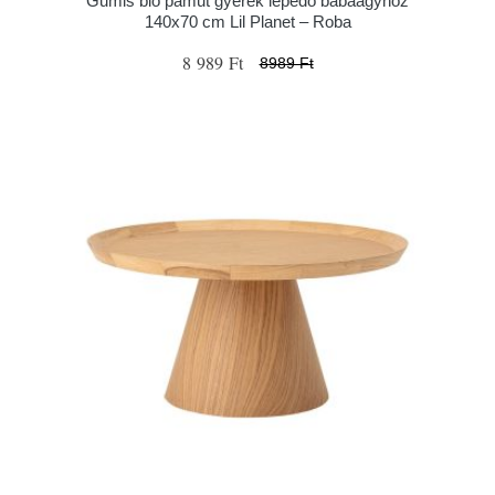
Gumis bio pamut gyerek lepedő babaágyhoz
140x70 cm Lil Planet – Roba
8 989 Ft
8989 Ft