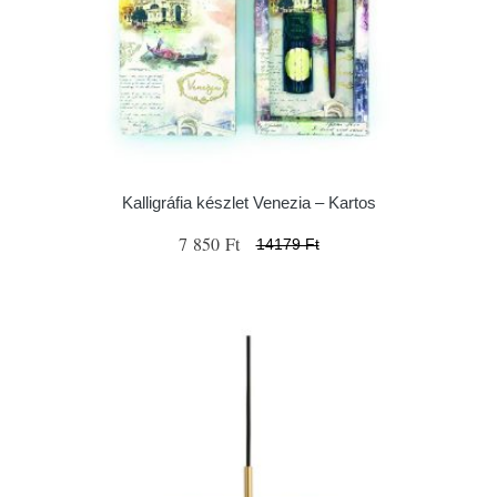
Kalligráfia készlet Venezia – Kartos
7 850 Ft
14179 Ft