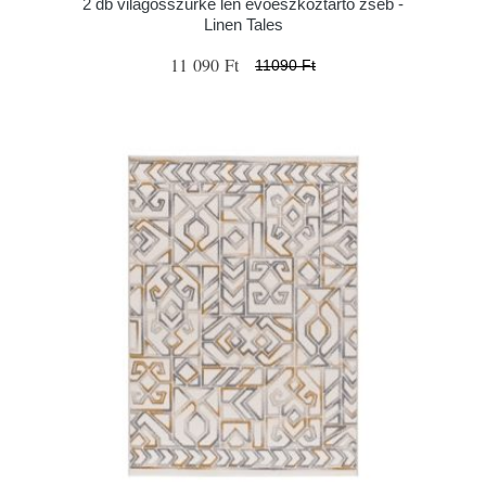
2 db világosszürke len evőeszköztartó zseb -
Linen Tales
11 090 Ft
11090 Ft