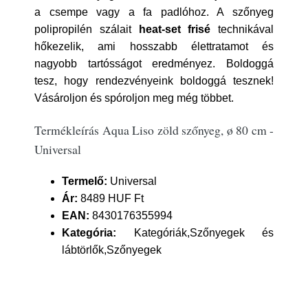
a csempe vagy a fa padlóhoz. A szőnyeg
polipropilén szálait
heat-set frisé
technikával
hőkezelik, ami hosszabb élettratamot és
nagyobb tartósságot eredményez. Boldoggá
tesz, hogy rendezvényeink boldoggá tesznek!
Vásároljon és spóroljon meg még többet.
Termékleírás Aqua Liso zöld szőnyeg, ø 80 cm -
Universal
Termelő:
Universal
Ár:
8489 HUF Ft
EAN:
8430176355994
Kategória:
Kategóriák,Szőnyegek és
lábtörlők,Szőnyegek