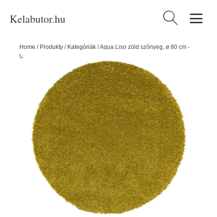
Kelabutor.hu
Keresés:
Home
/
Produkty
/
Kategóriák
/
Aqua Liso zöld szőnyeg, ø 80 cm -
Universal