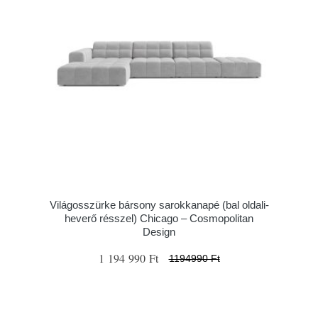
Világosszürke bársony sarokkanapé (bal oldali-
heverő résszel) Chicago – Cosmopolitan
Design
1 194 990 Ft
1194990 Ft