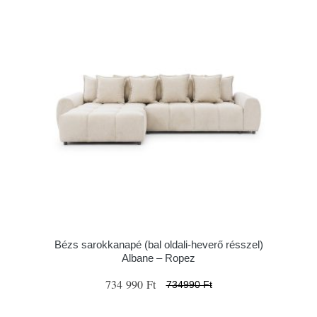
Bézs sarokkanapé (bal oldali-heverő résszel)
Albane – Ropez
734 990 Ft
734990 Ft