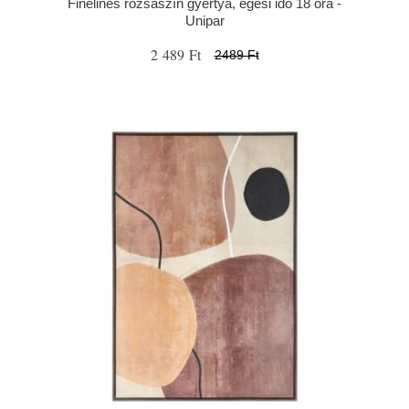
Finelines rózsaszín gyertya, égési idő 18 óra -
Unipar
2 489 Ft
2489 Ft