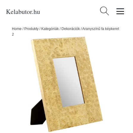
Kelabutor.hu
Keresés:
Home
/
Produkty
/
Kategóriák
/
Dekorációk
/
Aranyszínű fa képkeret
20x25 cm Bowerbird – Premier Housewares