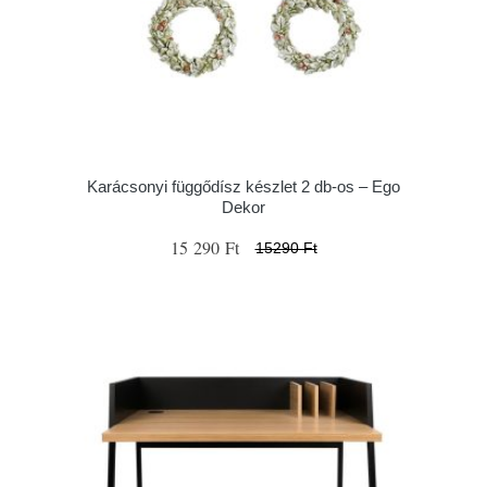
Karácsonyi függődísz készlet 2 db-os – Ego
Dekor
15 290 Ft
15290 Ft