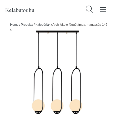
Kelabutor.hu
Keresés:
Home
/
Produkty
/
Kategóriák
/
Arch fekete függőlámpa, magasság 146
cm - Squid Lighting