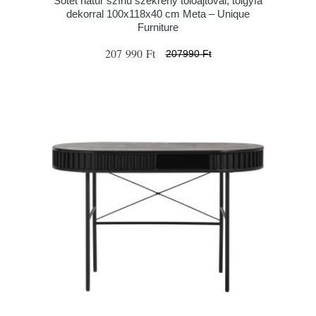
Sötét natúr színű szekrény tolóajtóval, tölgyfa
dekorral 100x118x40 cm Meta – Unique
Furniture
207 990 Ft
207990 Ft