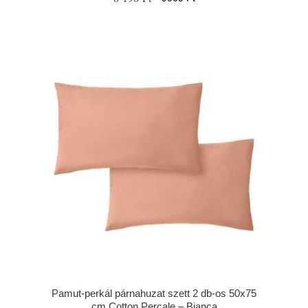
Pamut-perkál párnahuzat szett 2 db-os 50x75
cm Cotton Percale – Bianca