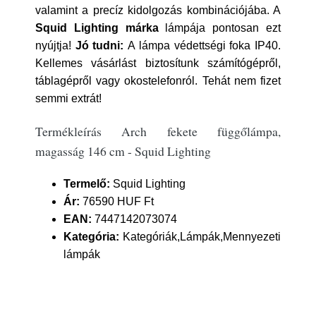
valamint a precíz kidolgozás kombinációjába. A
Squid Lighting márka
lámpája pontosan ezt
nyújtja!
Jó tudni:
A lámpa védettségi foka IP40.
Kellemes vásárlást biztosítunk számítógépről,
táblagépről vagy okostelefonról. Tehát nem fizet
semmi extrát!
Termékleírás Arch fekete függőlámpa,
magasság 146 cm - Squid Lighting
Termelő:
Squid Lighting
Ár:
76590 HUF Ft
EAN:
7447142073074
Kategória:
Kategóriák,Lámpák,Mennyezeti
lámpák