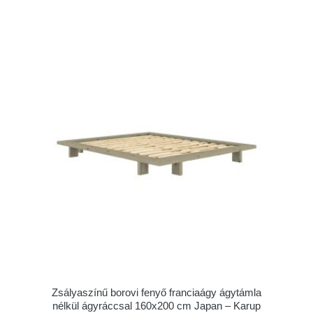
Zsályaszínű borovi fenyő franciaágy ágytámla
nélkül ágyráccsal 160x200 cm Japan – Karup