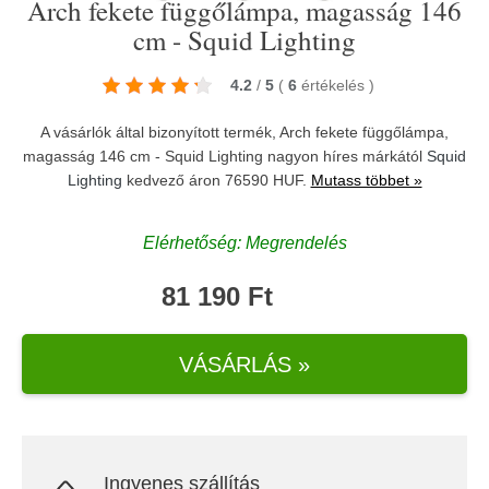
Arch fekete függőlámpa, magasság 146
cm - Squid Lighting
4.2
/
5
(
6
értékelés
)
A vásárlók által bizonyított termék, Arch fekete függőlámpa,
magasság 146 cm - Squid Lighting nagyon híres márkától
Squid
Lighting
kedvező áron 76590 HUF.
Mutass többet »
Elérhetőség: Megrendelés
81 190 Ft
VÁSÁRLÁS »
Ingyenes szállítás