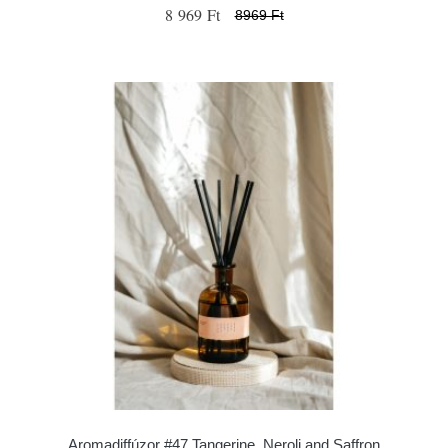
8 969 Ft
8969 Ft
Aromadiffúzor #47 Tangerine, Neroli and Saffron