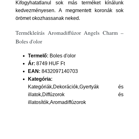
Kifogyhatatlanul sok más terméket kínálunk
kedvezményesen. A megmentett koronák sok
örömet okozhassanak neked.
Termékleírás Aromadiffúzor Angels Charm –
Boles d'olor
Termelő:
Boles d'olor
Ár:
8749 HUF Ft
EAN:
8432097140703
Kategória:
Kategóriák,Dekorációk,Gyertyák és
illatok,Diffúzorok és
illatosítók,Aromadiffúzorok