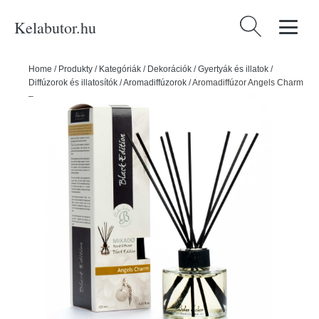
Kelabutor.hu
Keresés:
Home
/
Produkty
/
Kategóriák
/
Dekorációk
/
Gyertyák és illatok
/
Diffúzorok és illatosítók
/
Aromadiffúzorok
/
Aromadiffúzor Angels Charm
– Boles d'olor