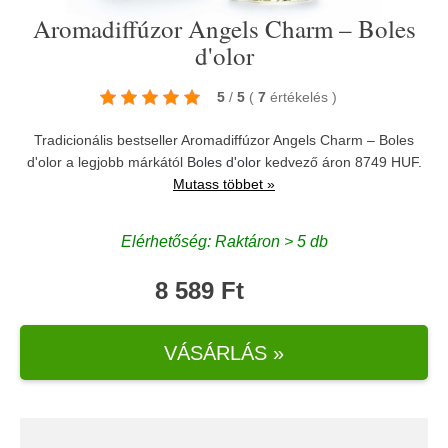
Aromadiffúzor Angels Charm – Boles
d'olor
5
/
5
(
7
értékelés
)
Tradicionális bestseller Aromadiffúzor Angels Charm – Boles
d'olor a legjobb márkától
Boles d'olor
kedvező áron 8749 HUF.
Mutass többet »
Elérhetőség: Raktáron > 5 db
8 589 Ft
VÁSÁRLÁS »