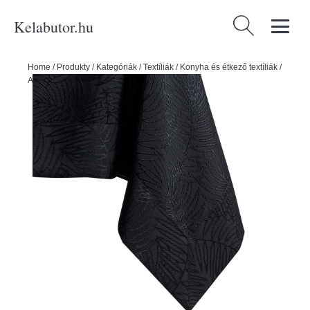
Kelabutor.hu
Keresés:
Home
/
Produkty
/
Kategóriák
/
Textíliák
/
Konyha és étkező textíliák
/
Asztalterítők
/
Asztalterítő 140x240 cm Gaia – Restilo