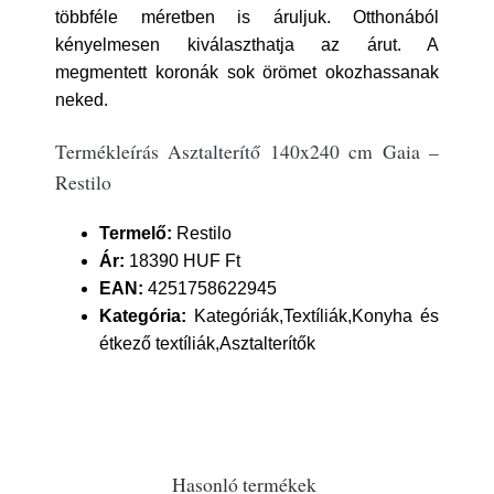
többféle méretben is áruljuk. Otthonából
kényelmesen kiválaszthatja az árut. A
megmentett koronák sok örömet okozhassanak
neked.
Termékleírás Asztalterítő 140x240 cm Gaia –
Restilo
Termelő:
Restilo
Ár:
18390 HUF Ft
EAN:
4251758622945
Kategória:
Kategóriák,Textíliák,Konyha és
étkező textíliák,Asztalterítők
Hasonló termékek