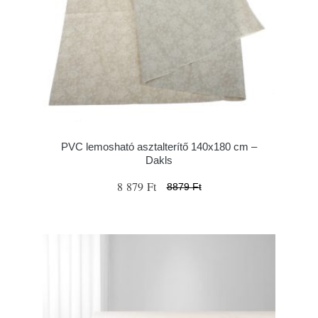
PVC lemosható asztalterítő 140x180 cm –
Dakls
8 879 Ft
8879 Ft