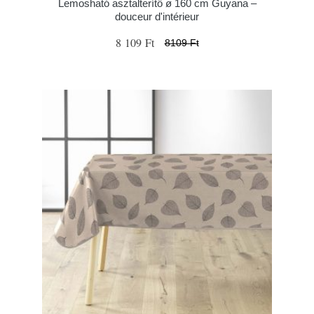
Lemosható asztalterítő ø 160 cm Guyana –
douceur d'intérieur
8 109 Ft
8109 Ft