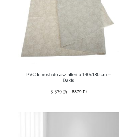
PVC lemosható asztalterítő 140x180 cm –
Dakls
8 879 Ft
8879 Ft