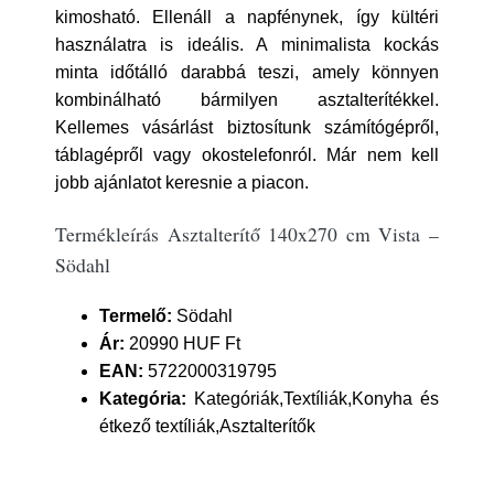
kimosható. Ellenáll a napfénynek, így kültéri
használatra is ideális. A minimalista kockás
minta időtálló darabbá teszi, amely könnyen
kombinálható bármilyen asztalterítékkel.
Kellemes vásárlást biztosítunk számítógépről,
táblagépről vagy okostelefonról. Már nem kell
jobb ajánlatot keresnie a piacon.
Termékleírás Asztalterítő 140x270 cm Vista –
Södahl
Termelő:
Södahl
Ár:
20990 HUF Ft
EAN:
5722000319795
Kategória:
Kategóriák,Textíliák,Konyha és
étkező textíliák,Asztalterítők