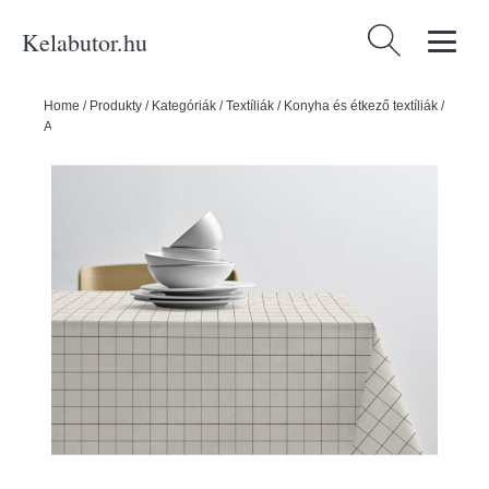
Kelabutor.hu
Keresés:
Home
/
Produkty
/
Kategóriák
/
Textíliák
/
Konyha és étkező textíliák
/
Asztalterítők
/
Asztalterítő 140x270 cm Vista – Södahl