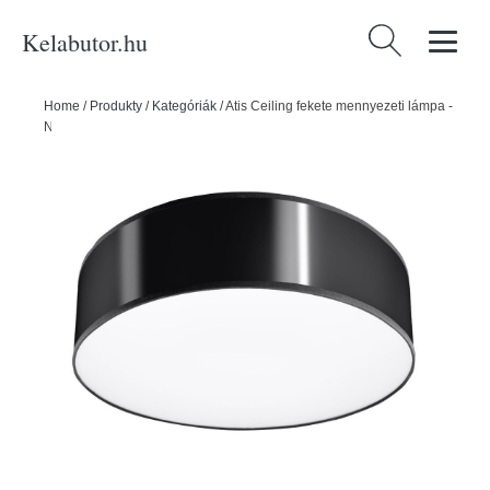
Kelabutor.hu
Keresés:
Home
/
Produkty
/
Kategóriák
/
Atis Ceiling fekete mennyezeti lámpa -
Nice Lamps