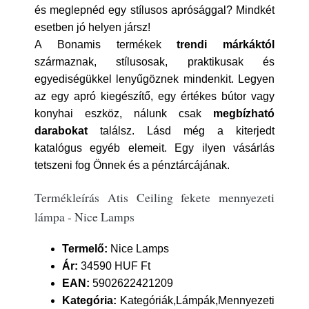
és meglepnéd egy stílusos aprósággal? Mindkét
esetben jó helyen jársz!
A Bonamis termékek
trendi márkáktól
származnak, stílusosak, praktikusak és
egyediségükkel lenyűgöznek mindenkit. Legyen
az egy apró kiegészítő, egy értékes bútor vagy
konyhai eszköz, nálunk csak
megbízható
darabokat
találsz. Lásd még a kiterjedt
katalógus egyéb elemeit. Egy ilyen vásárlás
tetszeni fog Önnek és a pénztárcájának.
Termékleírás Atis Ceiling fekete mennyezeti
lámpa - Nice Lamps
Termelő:
Nice Lamps
Ár:
34590 HUF Ft
EAN:
5902622421209
Kategória:
Kategóriák,Lámpák,Mennyezeti