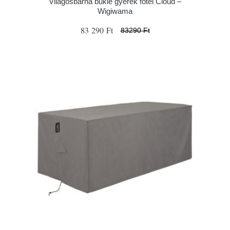
Világosbarna buklé gyerek fotel Cloud –
Wigiwama
83 290 Ft
83290 Ft