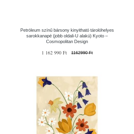
Petróleum színű bársony kinyitható tárolóhelyes
sarokkanapé (jobb oldali-U alakú) Kyoto –
Cosmopolitan Design
1 162 990 Ft
1162990 Ft