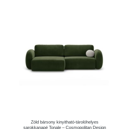
Zöld bársony kinyitható-tárolóhelyes
sarokkanapé Tonale – Cosmopolitan Design