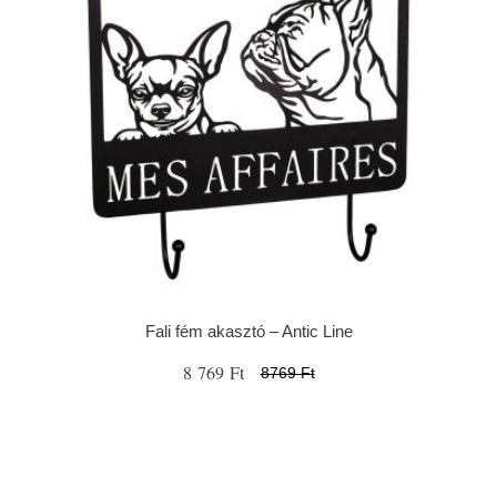
Fali fém akasztó – Antic Line
8 769 Ft
8769 Ft