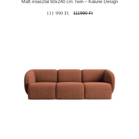
Matt íróasztal 60x240 cm Twin – Kalune Design
111 990 Ft
111990 Ft