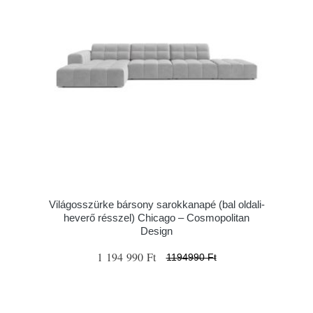
Világosszürke bársony sarokkanapé (bal oldali-
heverő résszel) Chicago – Cosmopolitan
Design
1 194 990 Ft
1194990 Ft