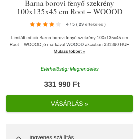
Barna borovi fenyő szekrény
100x135x45 cm Root – WOOOD
4
/
5
(
29
értékelés
)
Limitált edíció Barna borovi fenyő szekrény 100x135x45 cm
Root – WOOOD jó márkával
WOOOD
akcióban 331390 HUF.
Mutass többet »
Elérhetőség: Megrendelés
331 990 Ft
VÁSÁRLÁS »
Ingyenes szállítás