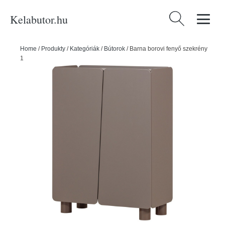
Kelabutor.hu
Keresés:
Home
/
Produkty
/
Kategóriák
/
Bútorok
/
Barna borovi fenyő szekrény
100x135x45 cm Root – WOOOD