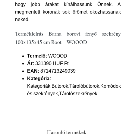
hogy jobb árakat kínálhassunk Önnek. A
megmentett koronák sok örömet okozhassanak
neked.
Termékleírás Barna borovi fenyő szekrény
100x135x45 cm Root – WOOOD
Termelő:
WOOOD
Ár:
331390 HUF Ft
EAN:
8714713249039
Kategória:
Kategóriák,Bútorok,Tárolóbútorok,Komódok
és szekrények,Tárolószekrények
Hasonló termékek