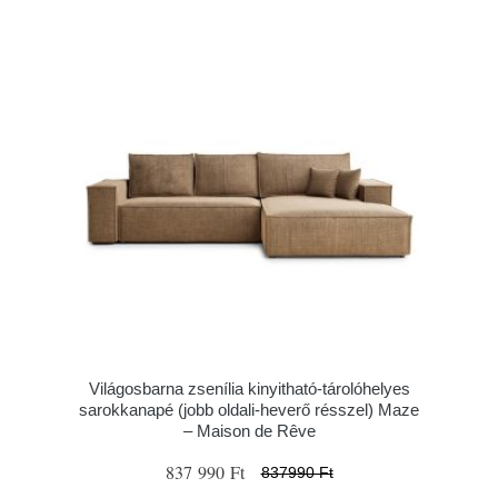
Világosbarna zsenília kinyitható-tárolóhelyes
sarokkanapé (jobb oldali-heverő résszel) Maze
– Maison de Rêve
837 990 Ft
837990 Ft