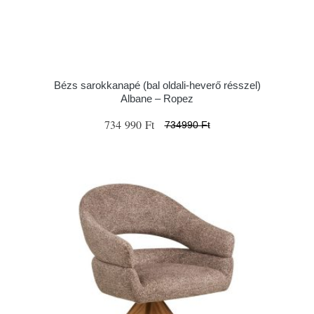
Bézs sarokkanapé (bal oldali-heverő résszel)
Albane – Ropez
734 990 Ft
734990 Ft