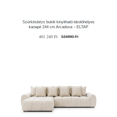
Szürkésbézs buklé kinyitható-tárolóhelyes
kanapé 244 cm Arcadova – ELTAP
401 240 Ft
534990 Ft