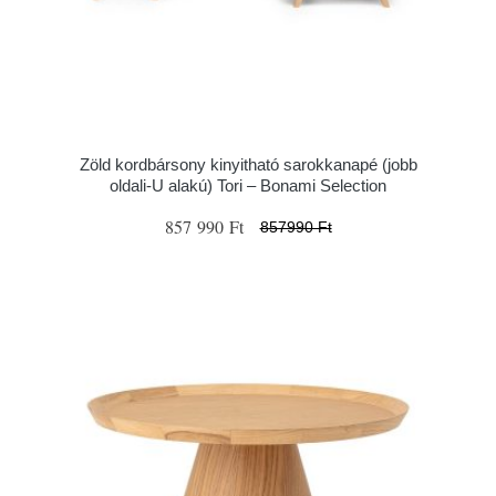
Zöld kordbársony kinyitható sarokkanapé (jobb
oldali-U alakú) Tori – Bonami Selection
857 990 Ft
857990 Ft