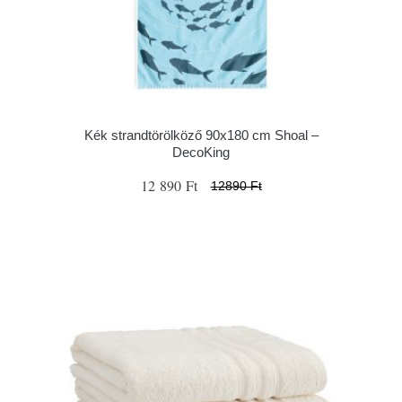
Kék strandtörölköző 90x180 cm Shoal –
DecoKing
12 890 Ft
12890 Ft