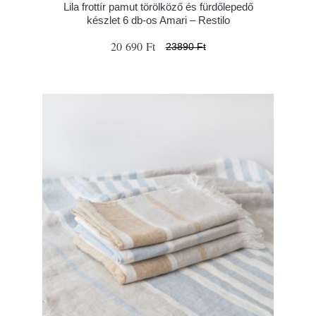
Lila frottír pamut törölköző és fürdőlepedő
készlet 6 db-os Amari – Restilo
20 690 Ft
23890 Ft