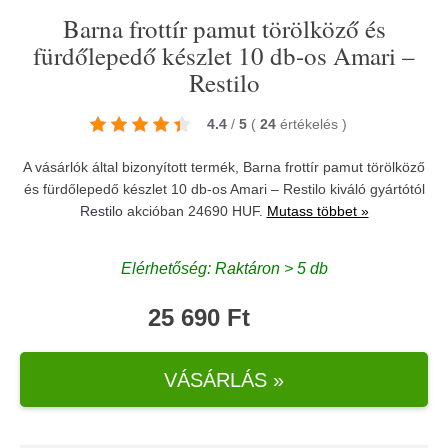
Barna frottír pamut törölköző és
fürdőlepedő készlet 10 db-os Amari –
Restilo
4.4
/
5
(
24
értékelés
)
A vásárlók által bizonyított termék, Barna frottír pamut törölköző
és fürdőlepedő készlet 10 db-os Amari – Restilo kiváló gyártótól
Restilo
akcióban 24690 HUF.
Mutass többet »
Elérhetőség: Raktáron > 5 db
25 690 Ft
VÁSÁRLÁS »