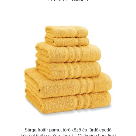
Sárga frottír pamut törölköző és fürdőlepedő
készlet 6 db-os Zero Twist – Catherine Lansfield