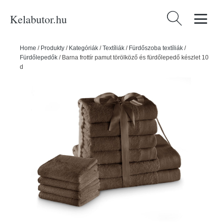
Kelabutor.hu
Keresés:
Home
/
Produkty
/
Kategóriák
/
Textíliák
/
Fürdőszoba textíliák
/
Fürdőlepedők
/
Barna frottír pamut törölköző és fürdőlepedő készlet 10
db-os Amari – Restilo