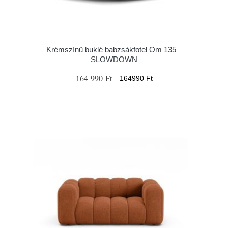
Krémszínű buklé babzsákfotel Om 135 –
SLOWDOWN
164 990 Ft
164990 Ft