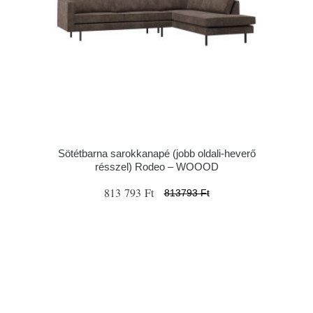
Sötétbarna sarokkanapé (jobb oldali-heverő
résszel) Rodeo – WOOOD
813 793 Ft
813793 Ft