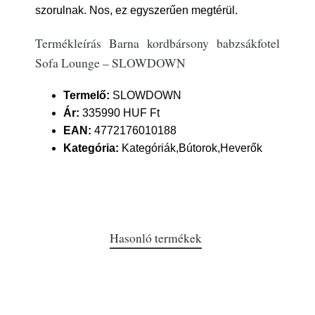
szorulnak. Nos, ez egyszerűen megtérül.
Termékleírás Barna kordbársony babzsákfotel
Sofa Lounge – SLOWDOWN
Termelő:
SLOWDOWN
Ár:
335990 HUF Ft
EAN:
4772176010188
Kategória:
Kategóriák,Bútorok,Heverők
Hasonló termékek