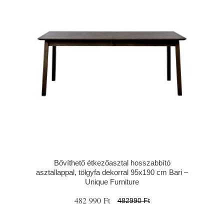
Bővíthető étkezőasztal hosszabbító
asztallappal, tölgyfa dekorral 95x190 cm Bari –
Unique Furniture
482 990 Ft
482990 Ft