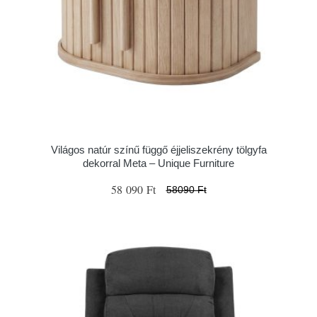
Világos natúr színű függő éjjeliszekrény tölgyfa
dekorral Meta – Unique Furniture
58 090 Ft
58090 Ft