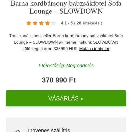
Barna kordbársony babzsákfotel Sofa
Lounge – SLOWDOWN
4.1
/
5
(
28
értékelés
)
Tradicionális bestseller Barna kordbársony babzsákfotel Sofa
Lounge – SLOWDOWN aki termel nekünk
SLOWDOWN
különleges áron 335990 HUF.
Mutass többet »
Elérhetőség: Megrendelés
370 990 Ft
VÁSÁRLÁS »
Ingyenes szállítás