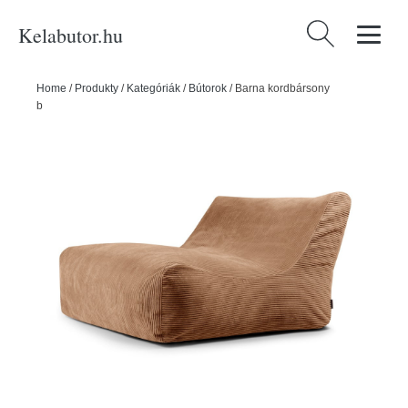
Kelabutor.hu
Keresés:
Home
/
Produkty
/
Kategóriák
/
Bútorok
/
Barna kordbársony
babzsákfotel Sofa Lounge – SLOWDOWN