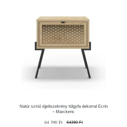
Natúr színű éjjeliszekrény tölgyfa dekorral Ecrin
– Marckeric
64 390 Ft
64390 Ft