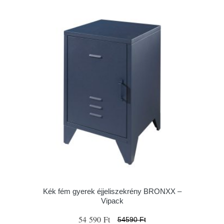
Kék fém gyerek éjjeliszekrény BRONXX –
Vipack
54 590 Ft
54590 Ft