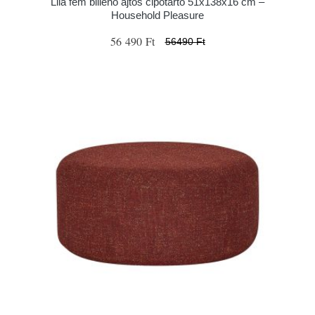
Lila fém billenő ajtós cipőtartó 51x138x16 cm –
Household Pleasure
56 490 Ft
56490 Ft