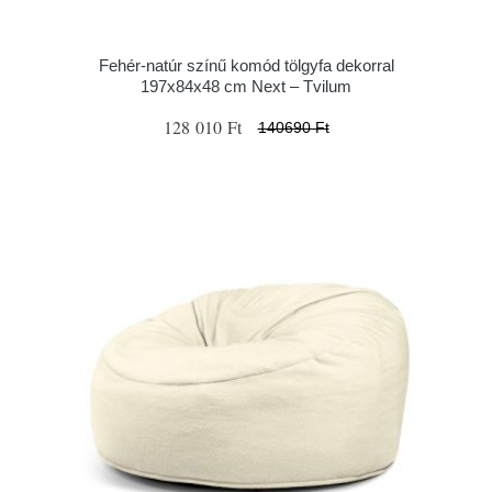
Fehér-natúr színű komód tölgyfa dekorral
197x84x48 cm Next – Tvilum
128 010 Ft
140690 Ft