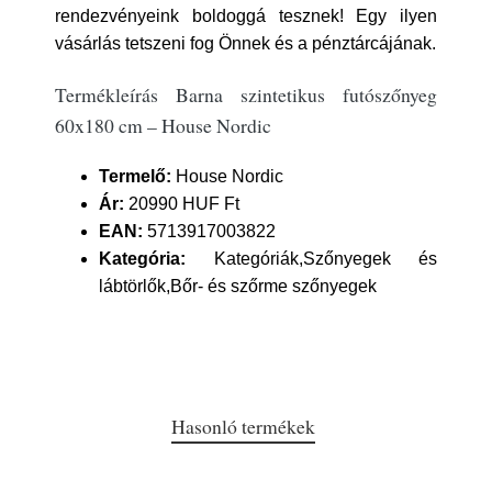
rendezvényeink boldoggá tesznek! Egy ilyen
vásárlás tetszeni fog Önnek és a pénztárcájának.
Termékleírás Barna szintetikus futószőnyeg
60x180 cm – House Nordic
Termelő:
House Nordic
Ár:
20990 HUF Ft
EAN:
5713917003822
Kategória:
Kategóriák,Szőnyegek és
lábtörlők,Bőr- és szőrme szőnyegek
Hasonló termékek