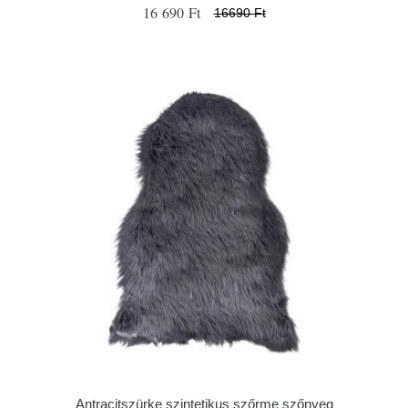
16 690 Ft
16690 Ft
Antracitszürke szintetikus szőrme szőnyeg