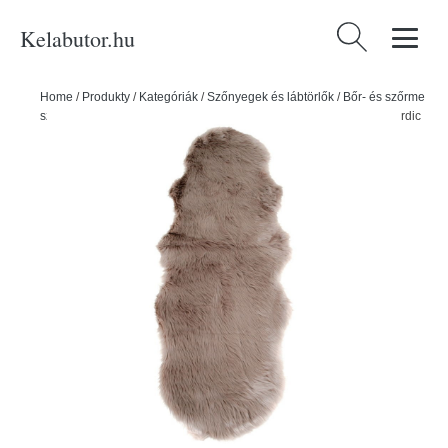
Kelabutor.hu
Keresés:
Home
/
Produkty
/
Kategóriák
/
Szőnyegek és lábtörlők
/
Bőr- és szőrme
szőnyegek
/
Barna szintetikus futószőnyeg 60x180 cm – House Nordic