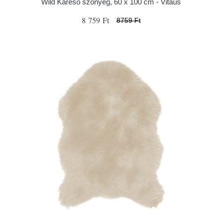
Wild Kareso szőnyeg, 60 x 100 cm - Vitaus
8 759 Ft
8759 Ft