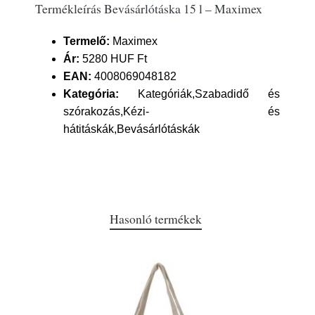
Termékleírás Bevásárlótáska 15 l – Maximex
Termelő:
Maximex
Ár:
5280 HUF Ft
EAN:
4008069048182
Kategória:
Kategóriák,Szabadidő és
szórakozás,Kézi- és
hátitáskák,Bevásárlótáskák
Hasonló termékek