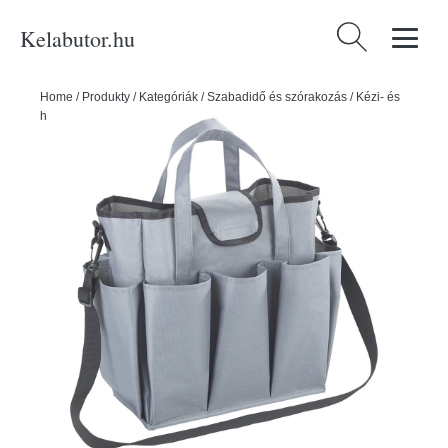
Kelabutor.hu
Keresés:
Home
/
Produkty
/
Kategóriák
/
Szabadidő és szórakozás
/
Kézi- és
hátitáskák
/
Bevásárlótáskák
/
Bevásárlótáska 15 l – Maximex