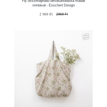
Fly összehajtható bevásárlótáska madár
mintával - Esschert Design
2 969 Ft
2969 Ft