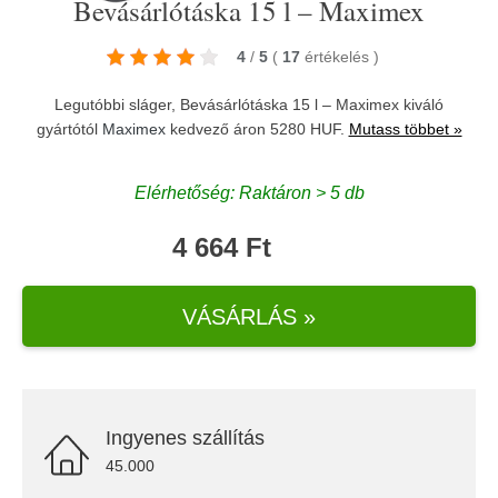
Bevásárlótáska 15 l – Maximex
4
/
5
(
17
értékelés
)
Legutóbbi sláger, Bevásárlótáska 15 l – Maximex kiváló
gyártótól
Maximex
kedvező áron 5280 HUF.
Mutass többet »
Elérhetőség: Raktáron > 5 db
4 664 Ft
VÁSÁRLÁS »
Ingyenes szállítás
45.000