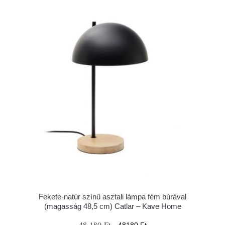
Fekete-natúr színű asztali lámpa fém búrával
(magasság 48,5 cm) Catlar – Kave Home
48 180 Ft
48180 Ft