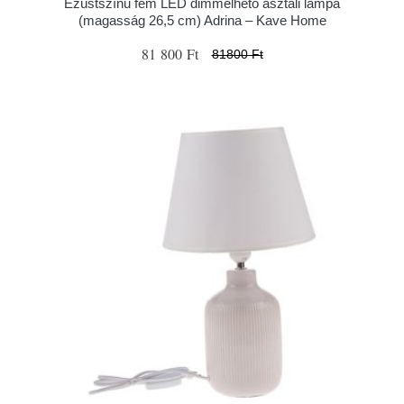
Ezüstszínű fém LED dimmelhető asztali lámpa
(magasság 26,5 cm) Adrina – Kave Home
81 800 Ft
81800 Ft