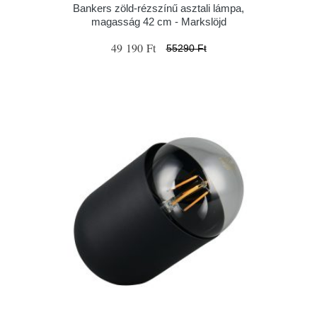
Bankers zöld-rézszínű asztali lámpa,
magasság 42 cm - Markslöjd
49 190 Ft
55290 Ft