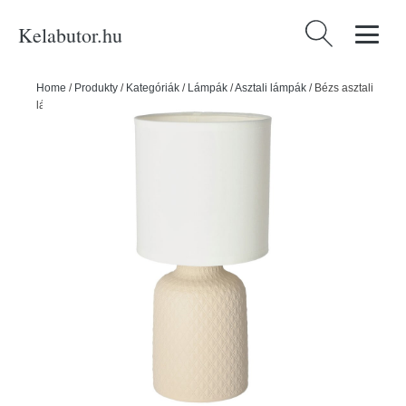
Kelabutor.hu
Keresés:
Home
/
Produkty
/
Kategóriák
/
Lámpák
/
Asztali lámpák
/
Bézs asztali
lámpa textil búrával (magasság 32 cm) Iner – Candellux Lighting