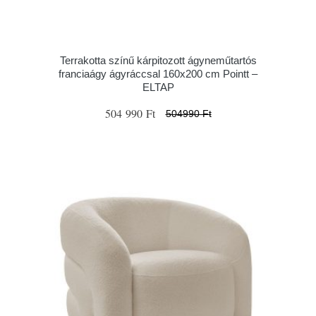
Terrakotta színű kárpitozott ágyneműtartós
franciaágy ágyráccsal 160x200 cm Pointt –
ELTAP
504 990 Ft
504990 Ft