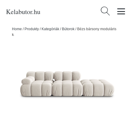
Kelabutor.hu
Keresés:
Home
/
Produkty
/
Kategóriák
/
Bútorok
/
Bézs bársony moduláris
kanapé 282 cm Bellis – Micadoni