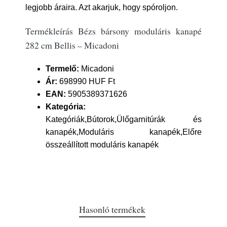
legjobb áraira. Azt akarjuk, hogy spóroljon.
Termékleírás Bézs bársony moduláris kanapé
282 cm Bellis – Micadoni
Termelő:
Micadoni
Ár:
698990 HUF Ft
EAN:
5905389371626
Kategória:
Kategóriák,Bútorok,Ülőgarnitúrák és
kanapék,Moduláris kanapék,Előre
összeállított moduláris kanapék
Hasonló termékek