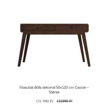
Íróasztal diófa dekorral 50x120 cm Cassie –
Støraa
131 990 Ft
131990 Ft