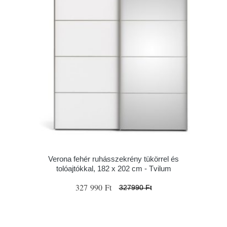
Verona fehér ruhásszekrény tükörrel és
tolóajtókkal, 182 x 202 cm - Tvilum
327 990 Ft
327990 Ft