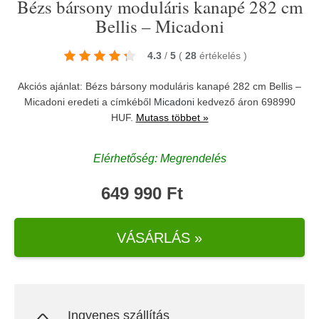
Bézs bársony moduláris kanapé 282 cm
Bellis – Micadoni
4.3
/
5
(
28
értékelés
)
Akciós ajánlat: Bézs bársony moduláris kanapé 282 cm Bellis –
Micadoni eredeti a címkéből
Micadoni
kedvező áron 698990
HUF.
Mutass többet »
Elérhetőség: Megrendelés
649 990 Ft
VÁSÁRLÁS »
Ingyenes szállítás