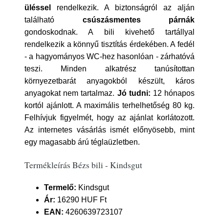
üléssel
rendelkezik. A biztonságról az alján
található
csúszásmentes párnák
gondoskodnak. A bili kivehető tartállyal
rendelkezik a könnyű tisztítás érdekében. A fedél
- a hagyományos WC-hez hasonlóan - zárhatóvá
teszi. Minden alkatrész tanúsítottan
környezetbarát anyagokból készült, káros
anyagokat nem tartalmaz.
Jó tudni:
12 hónapos
kortól ajánlott. A maximális terhelhetőség 80 kg.
Felhívjuk figyelmét, hogy az ajánlat korlátozott.
Az internetes vásárlás ismét előnyösebb, mint
egy magasabb árú téglaüzletben.
Termékleírás Bézs bili - Kindsgut
Termelő:
Kindsgut
Ár:
16290 HUF Ft
EAN:
4260639723107