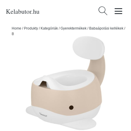
Kelabutor.hu
Keresés:
Home
/
Produkty
/
Kategóriák
/
Gyerektermékek
/
Babaápolási kellékek
/
Bézs bili - Kindsgut