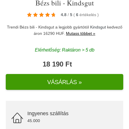
Bézs bili - Kindsgut
4.8
/
5
(
6
értékelés
)
Trendi Bézs bili - Kindsgut a legjobb gyártótól
Kindsgut
kedvező
áron 16290 HUF.
Mutass többet »
Elérhetőség: Raktáron > 5 db
18 190 Ft
VÁSÁRLÁS »
Ingyenes szállítás
45.000