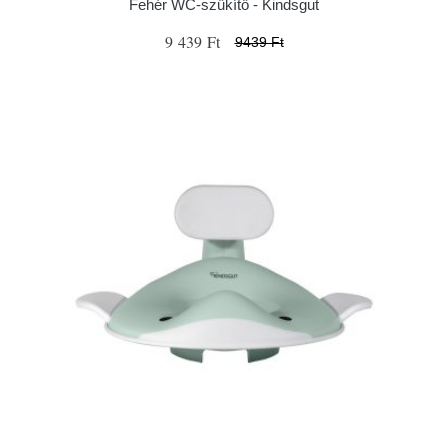
Fehér WC-szűkítő - Kindsgut
9 439 Ft
9439 Ft