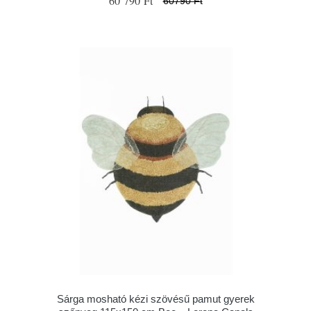
60 790 Ft
60790 Ft
Sárga mosható kézi szövésű pamut gyerek