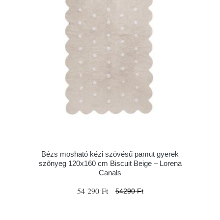
Bézs mosható kézi szövésű pamut gyerek
szőnyeg 120x160 cm Biscuit Beige – Lorena
Canals
54 290 Ft
54290 Ft