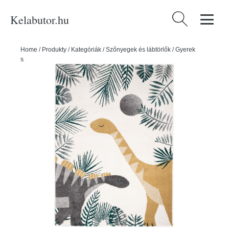
Kelabutor.hu
Keresés:
Home
/
Produkty
/
Kategóriák
/
Szőnyegek és lábtörlők
/
Gyerek
szőnyegek
/
Bézs gyerekszőnyeg 170x120 cm Sensaku - Nattiot