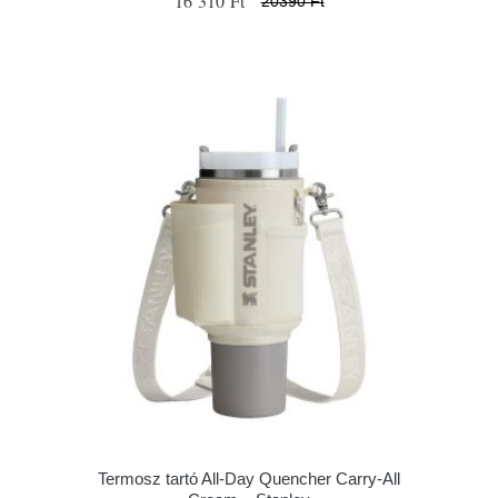
16 310 Ft
20390 Ft
Termosz tartó All-Day Quencher Carry-All