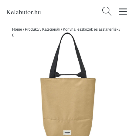
Kelabutor.hu
Keresés:
Home
/
Produkty
/
Kategóriák
/
Konyhai eszközök és asztalteríték
/
Ételhordók és tárolók
/
Bézs hűtőtáska 16 l – Black + Blum