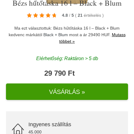
Bézs hűtőtáska 16 l – Black + Blum
4.8
/
5
(
21
értékelés
)
Ma ezt választottuk: Bézs hűtőtáska 16 l – Black + Blum
kedvenc márkától
Black + Blum
most a ár 29490 HUF.
Mutass
többet »
Elérhetőség: Raktáron > 5 db
29 790 Ft
VÁSÁRLÁS »
Ingyenes szállítás
45.000