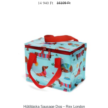
14 940 Ft
16109 Ft
Hűtőtáska Sausage Dog – Rex London