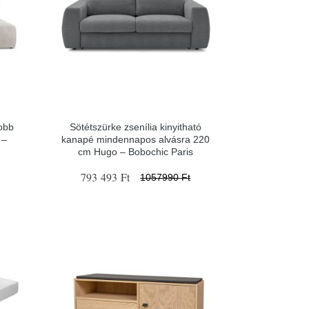
obb
Sötétszürke zsenília kinyitható
 –
kanapé mindennapos alvásra 220
cm Hugo – Bobochic Paris
793 493 Ft
1057990 Ft