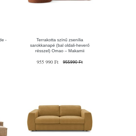
de -
Terrakotta színű zsenília
sarokkanapé (bal oldali-heverő
résszel) Omao – Makamii
955 990 Ft
955990 Ft