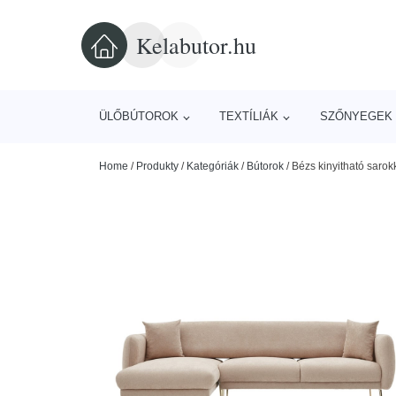
Kelabutor.hu
ÜLŐBÚTOROK
TEXTÍLIÁK
SZŐNYEGEK 
Home
/
Produkty
/
Kategóriák
/
Bútorok
/
Bézs kinyitható saro