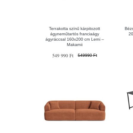
Terrakotta színű kárpitozott
Béz
ágyneműtartós franciaágy
20
ágyráccsal 160x200 cm Lemi –
Makamii
549 990 Ft
549990 Ft