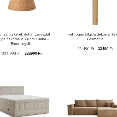
úr színű kerek dohányzóasztal
Fali fogas tölgyfa dekorral Tel
gyfa dekorral ø 74 cm Luana –
Germania
Bloomingville
33 490 Ft
33490 Ft
222 990 Ft
222990 Ft