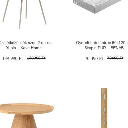
ézs étkezőszék szett 2 db-os
Gyerek hab matrac 60x120 
Yunia – Kave Home
Simple PUR – BENAB
139 990 Ft
70 490 Ft
139990 Ft
70490 Ft