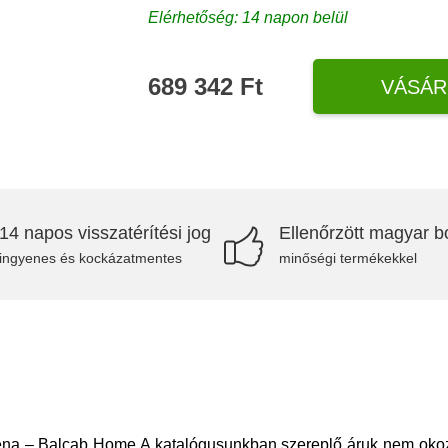
Elérhetőség: 14 napon belül
689 342 Ft
VÁSÁR
14 napos visszatérítési jog
Ellenőrzött magyar bo
ingyenes és kockázatmentes
minőségi termékekkel
mena – Balcab Home A katalógusunkban szereplő áruk nem okozn