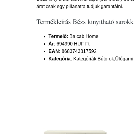
árat csak egy pillanatra tudjuk garantálni.
Termékleírás Bézs kinyitható sarok
Termelő:
Balcab Home
Ár:
694990 HUF Ft
EAN:
8683743317592
Kategória:
Kategóriák,Bútorok,Ülőgarni