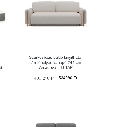
Szürkésbézs buklé kinyitható-
tárolóhelyes kanapé 244 cm
eth –
Arcadova – ELTAP
401 240 Ft
534990 Ft