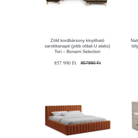
Zöld kordbársony kinyitható
Nat
sarokkanapé (jobb oldali-U alakú)
töl
Tori – Bonami Selection
857 990 Ft
857990 Ft