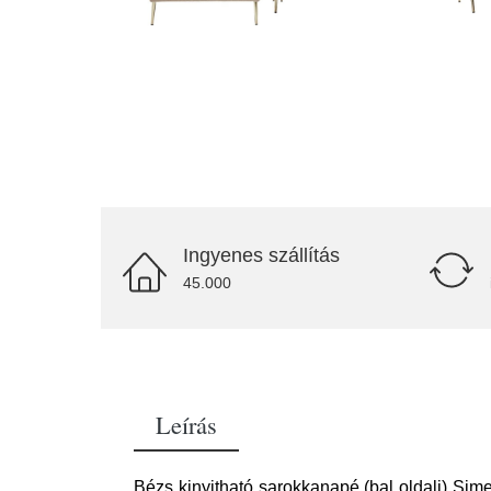
Ingyenes szállítás
45.000
Leírás
Bézs kinyitható sarokkanapé (bal oldali) Si