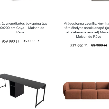
s ágyneműtartós boxspring ágy
Világosbarna zsenília kinyitha
0x200 cm Caya – Maison de
tárolóhelyes sarokkanapé (j
Rêve
oldali-heverő résszel) Maze
Maison de Rêve
959 990 Ft
959990 Ft
837 990 Ft
837990 Ft