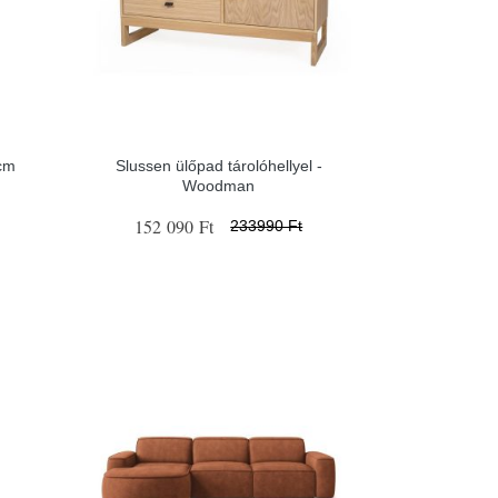
cm
Slussen ülőpad tárolóhellyel -
Woodman
152 090 Ft
233990 Ft