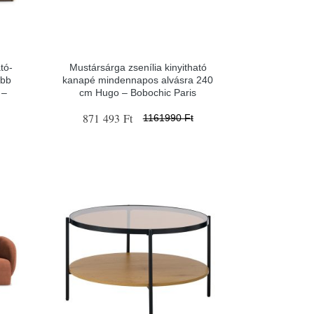
tó-
Mustársárga zsenília kinyitható
obb
kanapé mindennapos alvásra 240
 –
cm Hugo – Bobochic Paris
871 493 Ft
1161990 Ft