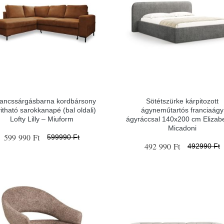
ancssárgásbarna kordbársony
Sötétszürke kárpitozott
yitható sarokkanapé (bal oldali)
ágyneműtartós franciaágy
Lofty Lilly – Miuform
ágyráccsal 140x200 cm Elizab
Micadoni
599 990 Ft
599990 Ft
492 990 Ft
492990 Ft