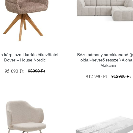
a kárpitozott karfás étkezőfotel
Bézs bársony sarokkanapé (j
Dover – House Nordic
oldali-heverő résszel) Aloha
Makamii
95 090 Ft
95090 Ft
912 990 Ft
912990 Ft