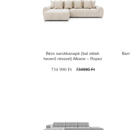
Bézs sarokkanapé (bal oldali-
Barn
heverő résszel) Albane – Ropez
734 990 Ft
734990 Ft