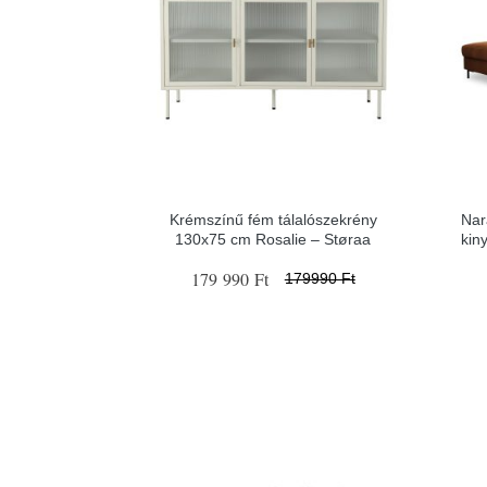
Krémszínű fém tálalószekrény
Nar
130x75 cm Rosalie – Støraa
kin
179 990 Ft
179990 Ft