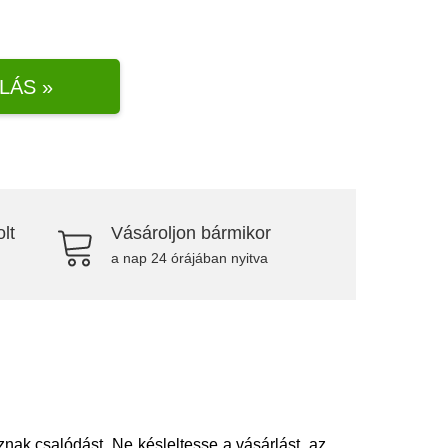
LÁS »
lt
Vásároljon bármikor
a nap 24 órájában nyitva
ak csalódást. Ne késleltesse a vásárlást, az