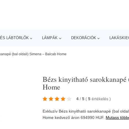
ÉS LÁBTÖRLŐK
LÁMPÁK
DEKORÁCIÓK
LAKÁSKIE
kkanapé (bal oldali) Simena – Balcab Home
Bézs kinyitható sarokkanapé 
Home
4
/
5
(
5
értékelés
)
Exkluzív Bézs kinyitható sarokkanapé (bal old
Home
kedvező áron 694990 HUF.
Mutass több