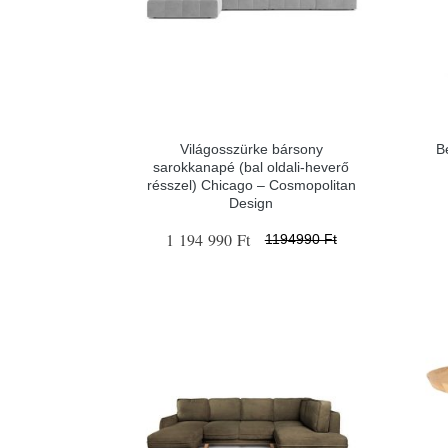
Világosszürke bársony
B
sarokkanapé (bal oldali-heverő
résszel) Chicago – Cosmopolitan
Design
1 194 990 Ft
1194990 Ft