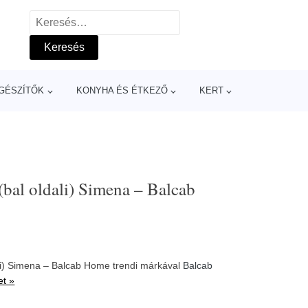
Keresés:
GÉSZÍTŐK
KONYHA ÉS ÉTKEZŐ
KERT
(bal oldali) Simena – Balcab
ali) Simena – Balcab Home trendi márkával
Balcab
et »