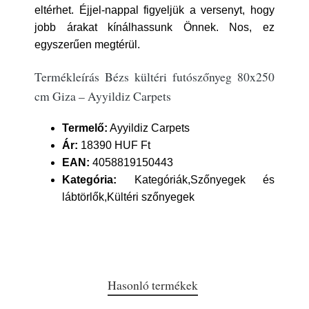
eltérhet. Éjjel-nappal figyeljük a versenyt, hogy
jobb árakat kínálhassunk Önnek. Nos, ez
egyszerűen megtérül.
Termékleírás Bézs kültéri futószőnyeg 80x250
cm Giza – Ayyildiz Carpets
Termelő:
Ayyildiz Carpets
Ár:
18390 HUF Ft
EAN:
4058819150443
Kategória:
Kategóriák,Szőnyegek és
lábtörlők,Kültéri szőnyegek
Hasonló termékek