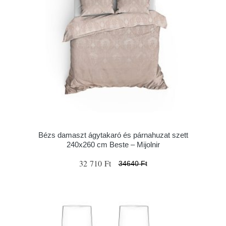
Bézs damaszt ágytakaró és párnahuzat szett
240x260 cm Beste – Mijolnir
32 710 Ft
34640 Ft