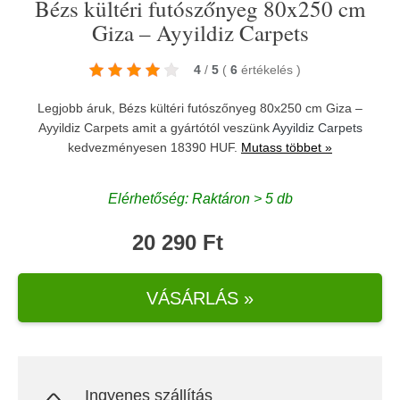
Bézs kültéri futószőnyeg 80x250 cm
Giza – Ayyildiz Carpets
4
/
5
(
6
értékelés
)
Legjobb áruk, Bézs kültéri futószőnyeg 80x250 cm Giza –
Ayyildiz Carpets amit a gyártótól veszünk
Ayyildiz Carpets
kedvezményesen 18390 HUF.
Mutass többet »
Elérhetőség: Raktáron > 5 db
20 290 Ft
VÁSÁRLÁS »
Ingyenes szállítás