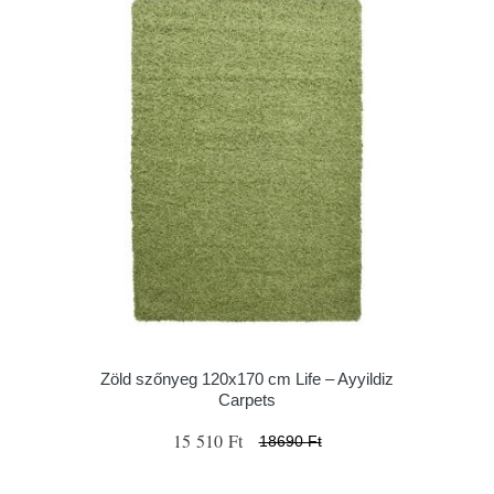
Zöld szőnyeg 120x170 cm Life – Ayyildiz
Carpets
15 510 Ft
18690 Ft