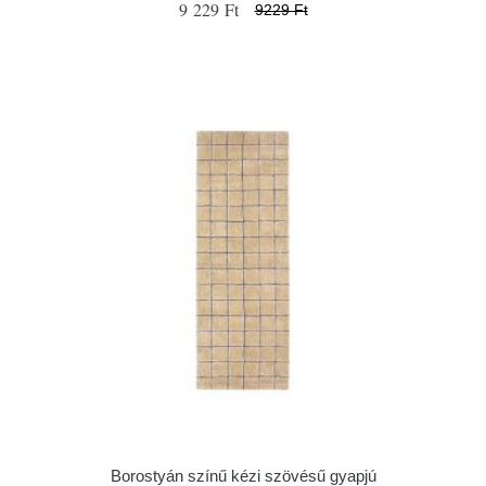
9 229 Ft
9229 Ft
Borostyán színű kézi szövésű gyapjú