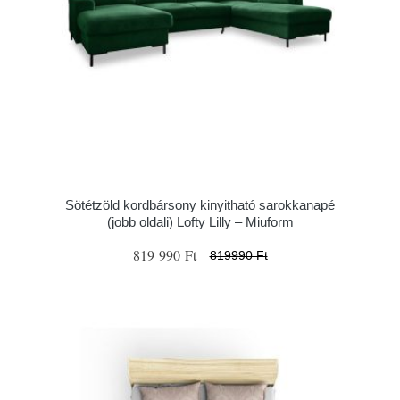
Sötétzöld kordbársony kinyitható sarokkanapé
(jobb oldali) Lofty Lilly – Miuform
819 990 Ft
819990 Ft