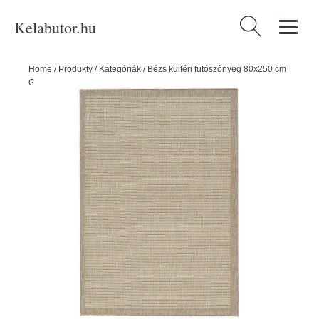
Kelabutor.hu
Keresés:
Home
/
Produkty
/
Kategóriák
/
Bézs kültéri futószőnyeg 80x250 cm
Giza – Ayyildiz Carpets