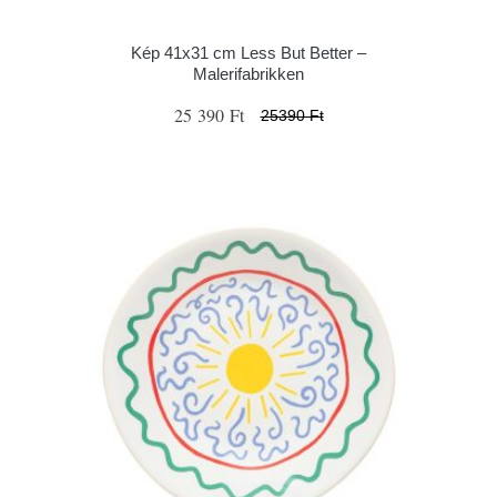
Kép 41x31 cm Less But Better –
Malerifabrikken
25 390 Ft
25390 Ft