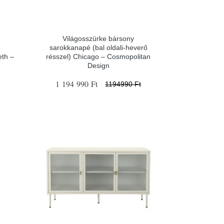
Világosszürke bársony
sarokkanapé (bal oldali-heverő
eth –
résszel) Chicago – Cosmopolitan
Design
1 194 990 Ft
1194990 Ft