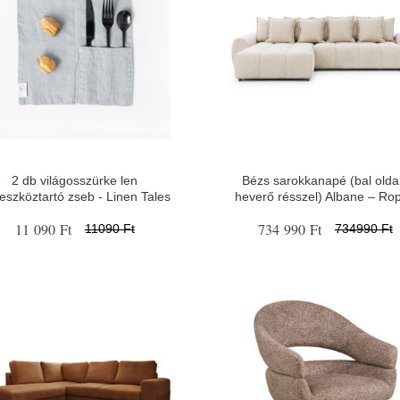
2 db világosszürke len
Bézs sarokkanapé (bal oldal
eszköztartó zseb - Linen Tales
heverő résszel) Albane – Ro
11 090 Ft
734 990 Ft
11090 Ft
734990 Ft