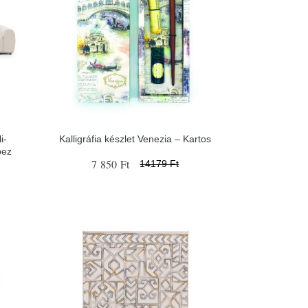
i-
Kalligráfia készlet Venezia – Kartos
pez
7 850 Ft
14179 Ft