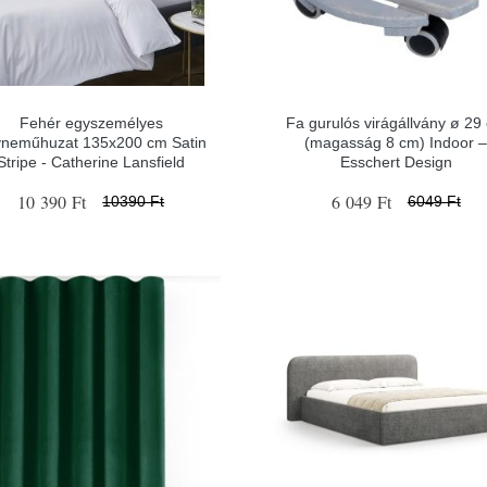
Fehér egyszemélyes
Fa gurulós virágállvány ø 29
neműhuzat 135x200 cm Satin
(magasság 8 cm) Indoor 
Stripe - Catherine Lansfield
Esschert Design
10 390 Ft
6 049 Ft
10390 Ft
6049 Ft