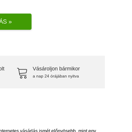
ÁS »
lt
Vásároljon bármikor
a nap 24 órájában nyitva
internetes vásárlás ismét előnyösebb, mint egy