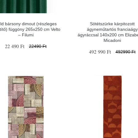
ld bársony dimout (részleges
Sötétszürke kárpitozott
títő) függöny 265x250 cm Velto
ágyneműtartós franciaágy
– Filumi
ágyráccsal 140x200 cm Elizab
Micadoni
22 490 Ft
22490 Ft
492 990 Ft
492990 Ft