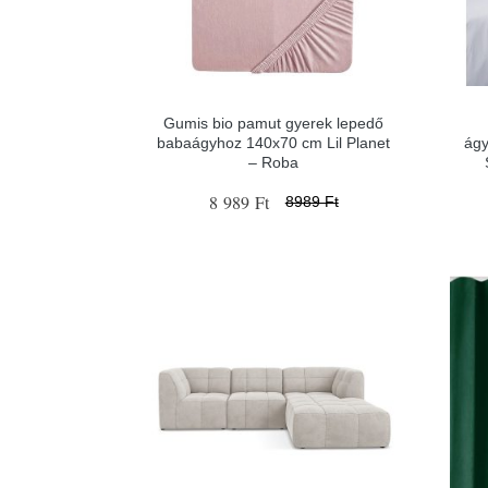
Gumis bio pamut gyerek lepedő
babaágyhoz 140x70 cm Lil Planet
ágy
– Roba
8 989 Ft
8989 Ft