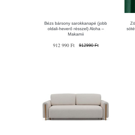
Bézs bársony sarokkanapé (jobb
Zö
oldali-heverő résszel) Aloha –
söté
Makamii
912 990 Ft
912990 Ft