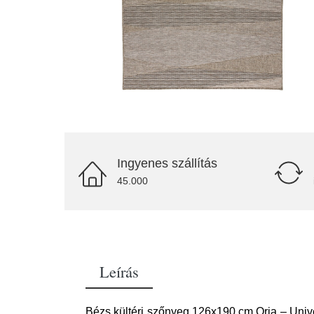
Ingyenes szállítás
45.000
Leírás
Bézs kültéri szőnyeg 126x190 cm Oria – Univer