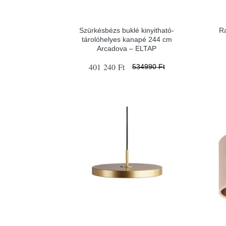
Szürkésbézs buklé kinyitható-
Ra
tárolóhelyes kanapé 244 cm
Arcadova – ELTAP
401 240 Ft
534990 Ft