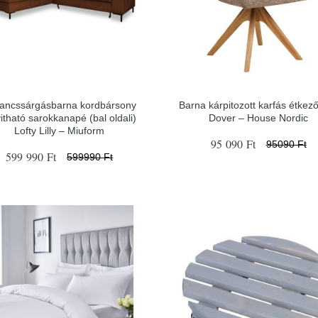
ancssárgásbarna kordbársony
Barna kárpitozott karfás étkező
yitható sarokkanapé (bal oldali)
Dover – House Nordic
Lofty Lilly – Miuform
95 090 Ft
95090 Ft
599 990 Ft
599990 Ft