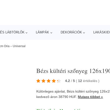
ÉS LÁBTÖRLŐK
LÁMPÁK
DEKORÁCIÓK
LAKÁSKIE
cm Oria – Universal
Bézs kültéri szőnyeg 126x190
4.2
/
5
(
12
értékelés
)
Különleges ajánlat, Bézs kültéri szőnyeg 126x
kedvező áron 38790 HUF.
Mutass többet »