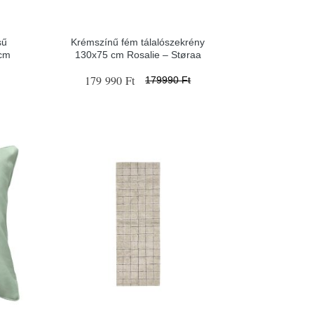
sű
Krémszínű fém tálalószekrény
 cm
130x75 cm Rosalie – Støraa
179 990 Ft
179990 Ft