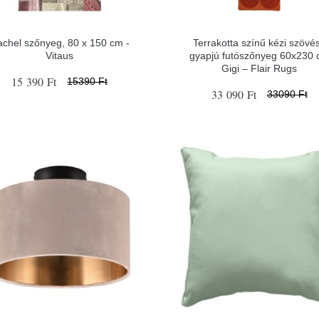
chel szőnyeg, 80 x 150 cm -
Terrakotta színű kézi szövé
Vitaus
gyapjú futószőnyeg 60x230
Gigi – Flair Rugs
15 390 Ft
15390 Ft
33 090 Ft
33090 Ft