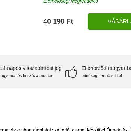
Elérhetőség: Megrendelés
40 190 Ft
VÁSÁRL
14 napos visszatérítési jog
Ellenőrzött magyar bo
ingyenes és kockázatmentes
minőségi termékekkel
sal Az e-shop ajánlatot szakértői csapat készíti el Önnek. Az 