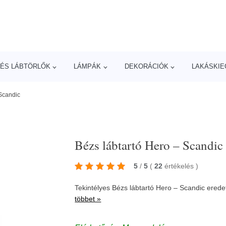
ÉS LÁBTÖRLŐK
LÁMPÁK
DEKORÁCIÓK
LAKÁSKIE
 Scandic
Bézs lábtartó Hero – Scandic
5
/
5
(
22
értékelés
)
Tekintélyes Bézs lábtartó Hero – Scandic eredet
többet »