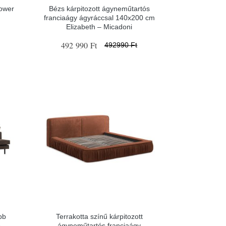
Tower
Bézs kárpitozott ágyneműtartós
franciaágy ágyráccsal 140x200 cm
Elizabeth – Micadoni
492 990 Ft
492990 Ft
bb
Terrakotta színű kárpitozott
o –
ágyneműtartós franciaágy