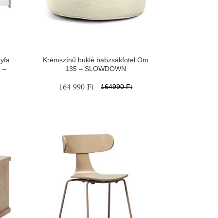
yfa
Krémszínű buklé babzsákfotel Om
 –
135 – SLOWDOWN
164 990 Ft
164990 Ft