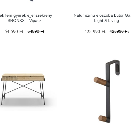
ék fém gyerek éjjeliszekrény
Natúr színű előszoba bútor Ga
BRONXX – Vipack
Light & Living
54 590 Ft
425 990 Ft
54590 Ft
425990 Ft