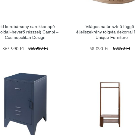
ld kordbársony sarokkanapé
Világos natúr színű függő
 oldali-heverő résszel) Campi –
éjjeliszekrény tölgyfa dekorral
Cosmopolitan Design
– Unique Furniture
865 990 Ft
58 090 Ft
865990 Ft
58090 Ft