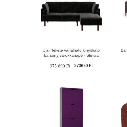
Clair fekete variálható kinyitható
Bar
bársony sarokkanapé - Støraa
373 690 Ft
373690 Ft