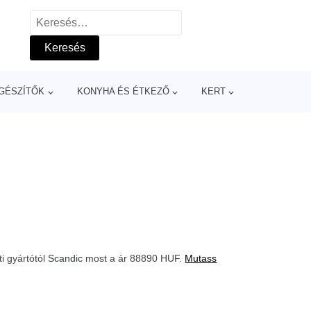
Keresés:
GÉSZÍTŐK
KONYHA ÉS ÉTKEZŐ
KERT
i gyártótól
Scandic
most a ár 88890 HUF.
Mutass