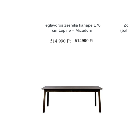
Téglavörös zsenília kanapé 170
Zö
cm Lupine – Micadoni
(bal
514 990 Ft
514990 Ft