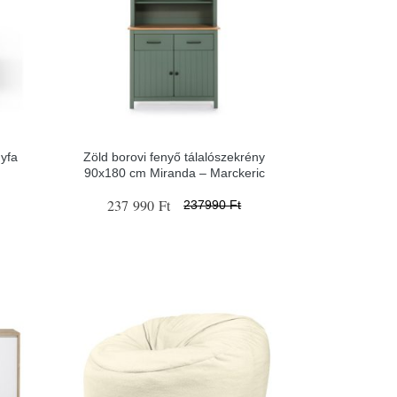
gyfa
Zöld borovi fenyő tálalószekrény
90x180 cm Miranda – Marckeric
237 990 Ft
237990 Ft