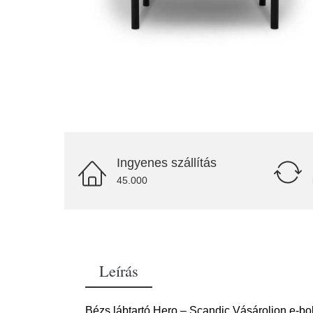
Ingyenes szállítás
45.000
Leírás
Bézs lábtartó Hero – Scandic Vásároljon e-b