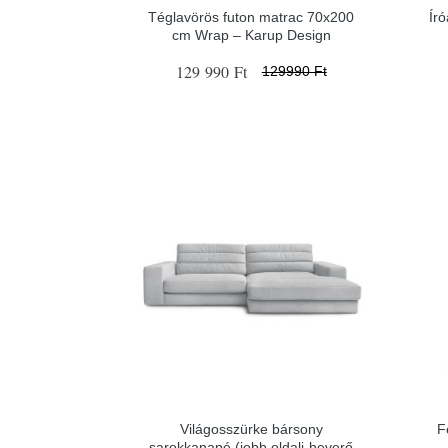
Téglavörös futon matrac 70x200
Író
cm Wrap – Karup Design
129 990 Ft
129990 Ft
Világosszürke bársony
F
sarokkanapé (jobb oldali-heverő