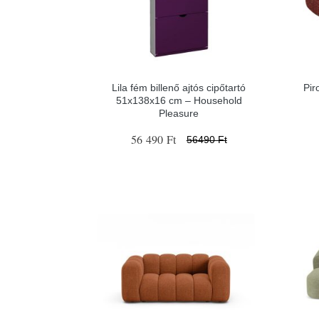
Lila fém billenő ajtós cipőtartó
Pir
51x138x16 cm – Household
Pleasure
56 490 Ft
56490 Ft