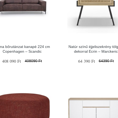
na bőrutánzat kanapé 224 cm
Natúr színű éjjeliszekrény töl
Copenhagen – Scandic
dekorral Ecrin – Marckeric
408 090 Ft
64 390 Ft
408090 Ft
64390 Ft