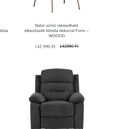
Natúr színű rakásolható
 Meta
étkezőszék kőrisfa dekorral Form –
WOOOD
142 990 Ft
142990 Ft