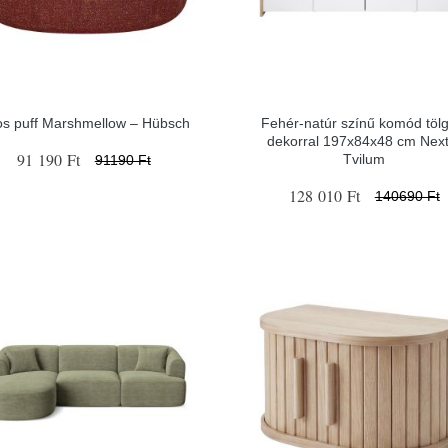
os puff Marshmellow – Hübsch
Fehér-natúr színű komód tölg
dekorral 197x84x48 cm Next
91 190 Ft
Tvilum
91190 Ft
128 010 Ft
140690 Ft