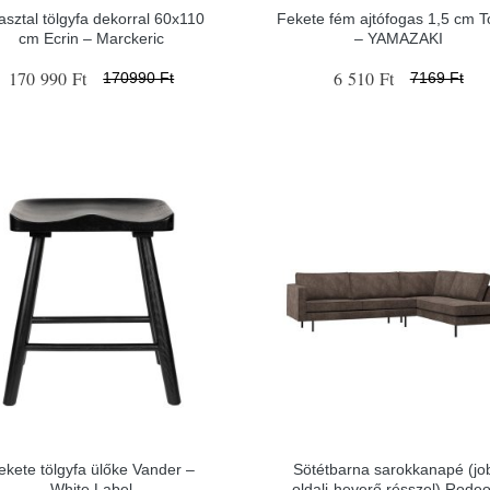
asztal tölgyfa dekorral 60x110
Fekete fém ajtófogas 1,5 cm 
cm Ecrin – Marckeric
– YAMAZAKI
170 990 Ft
6 510 Ft
170990 Ft
7169 Ft
ekete tölgyfa ülőke Vander –
Sötétbarna sarokkanapé (jo
White Label
oldali-heverő résszel) Rode