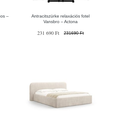
ios –
Antracitszürke relaxációs fotel
Vansbro – Actona
231 690 Ft
231690 Ft