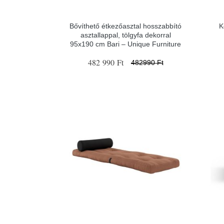
Bővíthető étkezőasztal hosszabbító
K
asztallappal, tölgyfa dekorral
95x190 cm Bari – Unique Furniture
482 990 Ft
482990 Ft