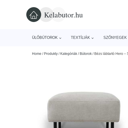
Kelabutor.hu
ÜLŐBÚTOROK
TEXTÍLIÁK
SZŐNYEGEK 
Home
/
Produkty
/
Kategóriák
/
Bútorok
/
Bézs lábtartó Hero –