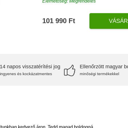
Elérhetőség: Megrendelés
101 990 Ft
VÁSÁR
14 napos visszatérítési jog
Ellenőrzött magyar bo
ingyenes és kockázatmentes
minőségi termékekkel
oltunkban kedvező áron. Tedd magad boldoggá.