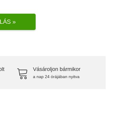
LÁS »
lt
Vásároljon bármikor
a nap 24 órájában nyitva