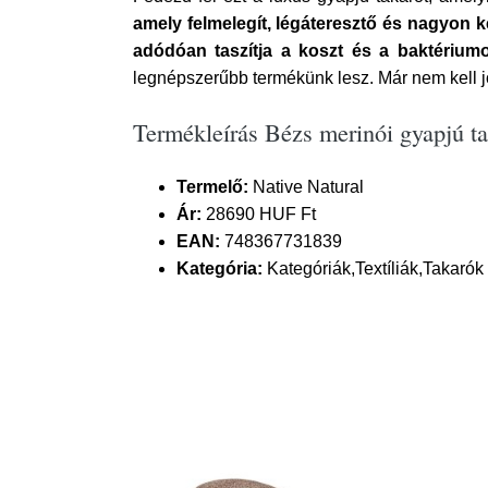
amely felmelegít, légáteresztő és nagyon k
adódóan taszítja a koszt és a baktérium
legnépszerűbb termékünk lesz. Már nem kell jo
Termékleírás Bézs merinói gyapjú t
Termelő:
Native Natural
Ár:
28690 HUF Ft
EAN:
748367731839
Kategória:
Kategóriák,Textíliák,Takarók