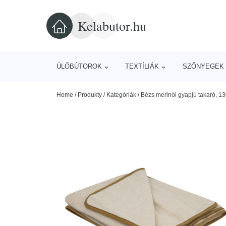
Kelabutor.hu
ÜLŐBÚTOROK
TEXTÍLIÁK
SZŐNYEGEK 
Home
/
Produkty
/
Kategóriák
/
Bézs merinói gyapjú takaró, 1