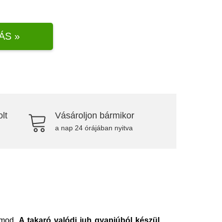
ÁS »
lt
Vásároljon bármikor
a nap 24 órájában nyitva
lmod.
A takaró valódi juh gyapjúból készül,