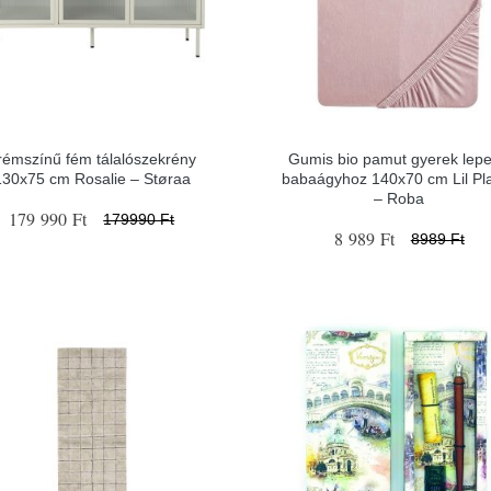
rémszínű fém tálalószekrény
Gumis bio pamut gyerek lep
130x75 cm Rosalie – Støraa
babaágyhoz 140x70 cm Lil Pl
– Roba
179 990 Ft
179990 Ft
8 989 Ft
8989 Ft