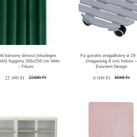
ld bársony dimout (részleges
Fa gurulós virágállvány ø 29
títő) függöny 265x250 cm Velto
(magasság 8 cm) Indoor 
– Filumi
Esschert Design
22 490 Ft
6 049 Ft
22490 Ft
6049 Ft