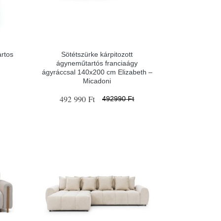
artos
Sötétszürke kárpitozott
ágyneműtartós franciaágy
ágyráccsal 140x200 cm Elizabeth –
Micadoni
492 990 Ft
492990 Ft