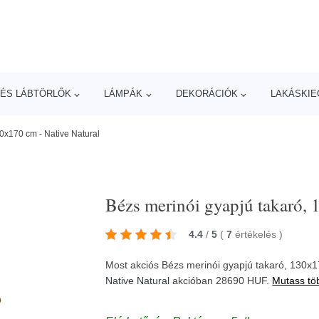
ÉS LÁBTÖRLŐK
LÁMPÁK
DEKORÁCIÓK
LAKÁSKIE
30x170 cm - Native Natural
Bézs merinói gyapjú takaró,
4.4
/
5
(
7
értékelés
)
Most akciós Bézs merinói gyapjú takaró, 130x1
Native Natural
akcióban 28690 HUF.
Mutass tö