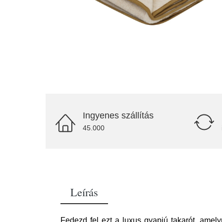
Ingyenes szállítás
45.000
Leírás
Fedezd fel ezt a luxus gyapjú takarót, ame