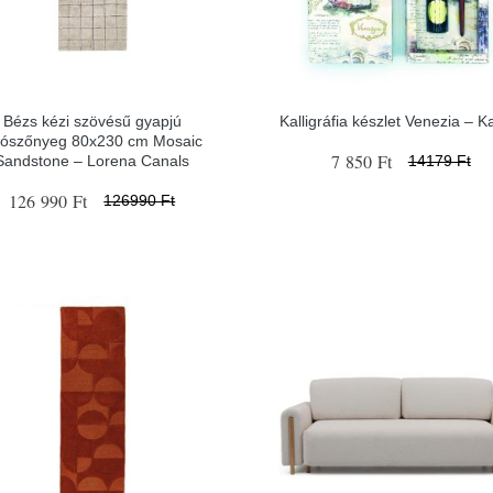
Bézs kézi szövésű gyapjú
Kalligráfia készlet Venezia – K
tószőnyeg 80x230 cm Mosaic
7 850 Ft
Sandstone – Lorena Canals
14179 Ft
126 990 Ft
126990 Ft