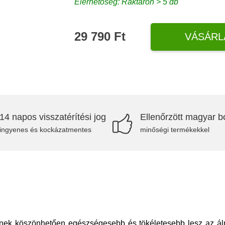
Elérhetőség: Raktáron > 5 db
29 790 Ft
VÁSÁRL
14 napos visszatérítési jog
Ellenőrzött magyar bo
ingyenes és kockázatmentes
minőségi termékekkel
lynek köszönhetően egészségesebb és tökéletesebb lesz az á