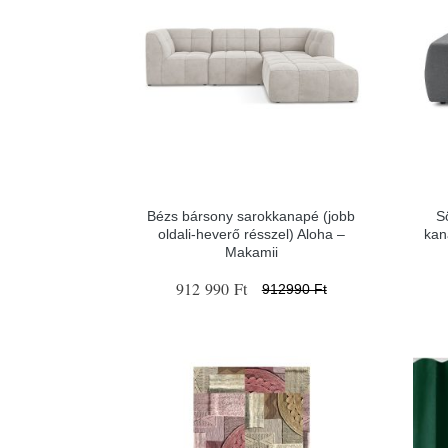
Bézs bársony sarokkanapé (jobb
S
oldali-heverő résszel) Aloha –
kan
Makamii
912 990 Ft
912990 Ft