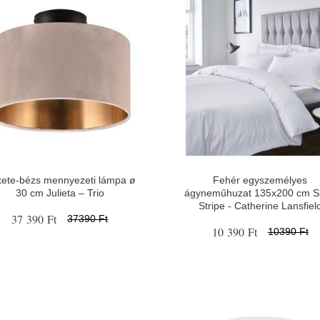
ete-bézs mennyezeti lámpa ø
Fehér egyszemélyes
30 cm Julieta – Trio
ágyneműhuzat 135x200 cm S
Stripe - Catherine Lansfiel
37 390 Ft
37390 Ft
10 390 Ft
10390 Ft