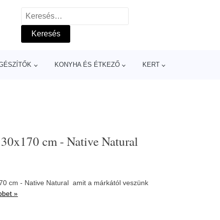
Keresés:
GÉSZÍTŐK
KONYHA ÉS ÉTKEZŐ
KERT
 130x170 cm - Native Natural
70 cm - Native Natural amit a márkától veszünk
bbet »