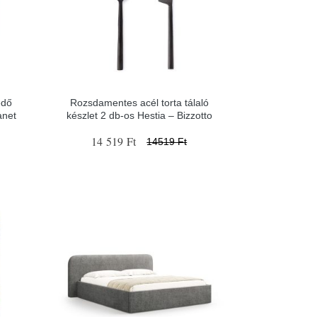
edő
Rozsdamentes acél torta tálaló
anet
készlet 2 db-os Hestia – Bizzotto
14 519 Ft
14519 Ft