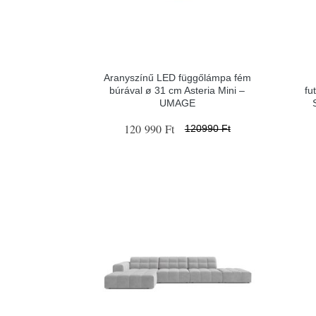
Aranyszínű LED függőlámpa fém
búrával ø 31 cm Asteria Mini –
fu
UMAGE
120 990 Ft
120990 Ft