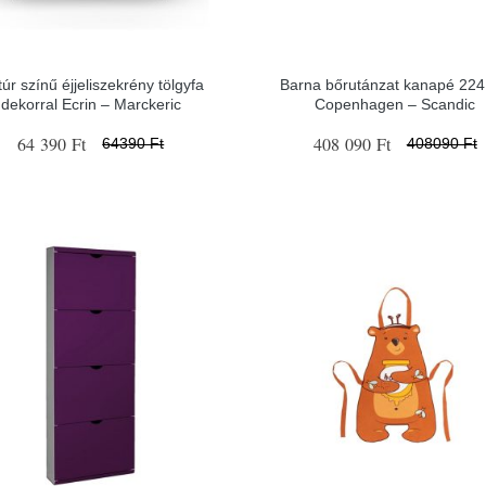
úr színű éjjeliszekrény tölgyfa
Barna bőrutánzat kanapé 22
dekorral Ecrin – Marckeric
Copenhagen – Scandic
64 390 Ft
408 090 Ft
64390 Ft
408090 Ft