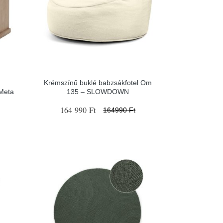
Krémszínű buklé babzsákfotel Om
 Meta
135 – SLOWDOWN
164 990 Ft
164990 Ft