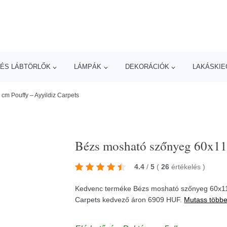
ÉS LÁBTÖRLŐK
LÁMPÁK
DEKORÁCIÓK
LAKÁSKIE
m Pouffy – Ayyildiz Carpets
Bézs mosható szőnyeg 60x110
4.4
/
5
(
26
értékelés
)
Kedvenc terméke Bézs mosható szőnyeg 60x110
Carpets
kedvező áron 6909 HUF.
Mutass többe