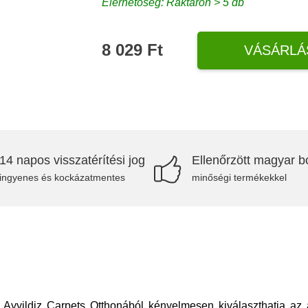
Elérhetőség: Raktáron > 5 db
8 029 Ft
VÁSÁRLÁ
14 napos visszatérítési jog
Ellenőrzött magyar bo
ingyenes és kockázatmentes
minőségi termékekkel
yildiz Carpets Otthonából kényelmesen kiválaszthatja az á