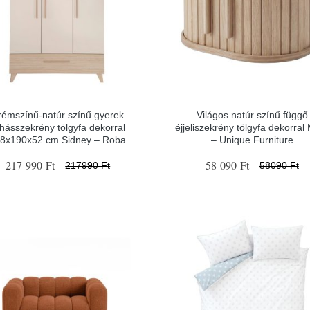
rémszínű-natúr színű gyerek
Világos natúr színű függő
hásszekrény tölgyfa dekorral
éjjeliszekrény tölgyfa dekorral
8x190x52 cm Sidney – Roba
– Unique Furniture
217 990 Ft
58 090 Ft
217990 Ft
58090 Ft