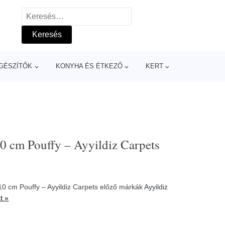
Keresés:
GÉSZÍTŐK
KONYHA ÉS ÉTKEZŐ
KERT
 cm Pouffy – Ayyildiz Carpets
 cm Pouffy – Ayyildiz Carpets előző márkák
Ayyildiz
t »