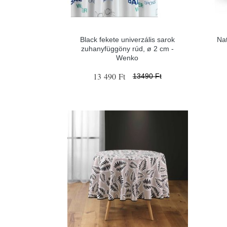
Black fekete univerzális sarok
Nat
zuhanyfüggöny rúd, ø 2 cm -
Wenko
13 490 Ft
13490 Ft