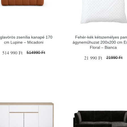
glavörös zsenília kanapé 170
Fehér-kék kétszemélyes pa
cm Lupine – Micadoni
ágyneműhuzat 200x200 cm 
Floral – Bianca
514 990 Ft
514990 Ft
21 990 Ft
21990 Ft