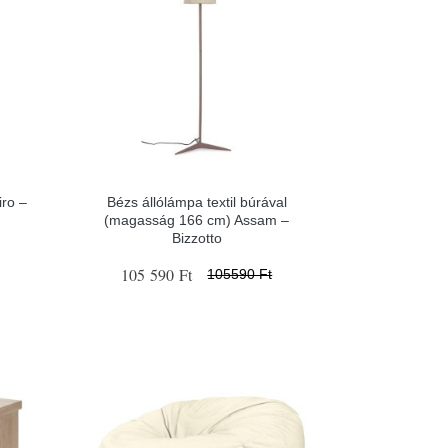
ro –
Bézs állólámpa textil búrával
(magasság 166 cm) Assam –
Bizzotto
105 590 Ft
105590 Ft