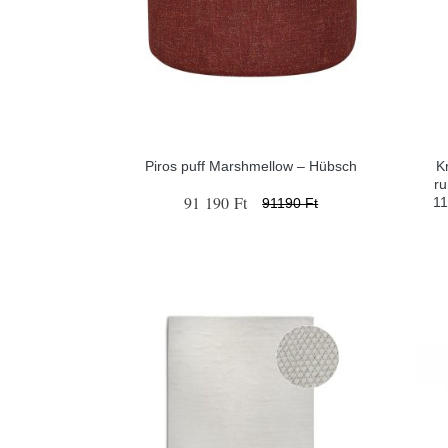
Piros puff Marshmellow – Hübsch
K
ru
91 190 Ft
11
91190 Ft