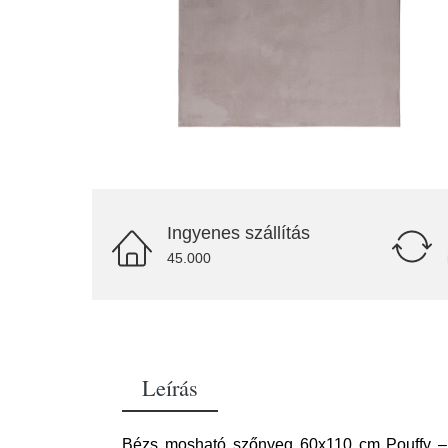
Ingyenes szállítás
45.000
Leírás
Bézs mosható szőnyeg 60x110 cm Pouffy – Ay