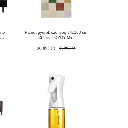
ató
Pamut gyerek szőnyeg 84x168 cm
aa
Chess – OYOY Mini
36 893 Ft
36893 Ft