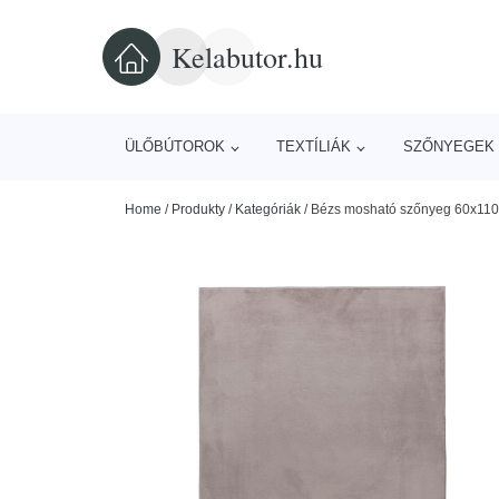
Kelabutor.hu
ÜLŐBÚTOROK
TEXTÍLIÁK
SZŐNYEGEK 
Home
/
Produkty
/
Kategóriák
/
Bézs mosható szőnyeg 60x110 c