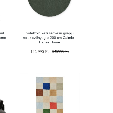
mut
Sötétzöld kézi szövésű gyapjú
Esme
kerek szőnyeg ø 200 cm Calmio –
Hanse Home
142 990 Ft
142990 Ft