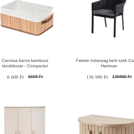
Carossa barna bambusz
Fekete műanyag kerti szék Cai
tárolókosár - Compactor
Hartman
6 609 Ft
136 990 Ft
6609 Ft
136990 Ft