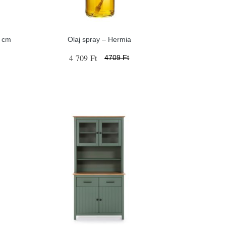
4 cm
Olaj spray – Hermia
4 709 Ft
4709 Ft