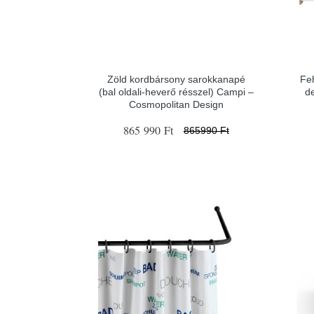
Zöld kordbársony sarokkanapé
Fe
(bal oldali-heverő résszel) Campi –
d
Cosmopolitan Design
865 990 Ft
865990 Ft