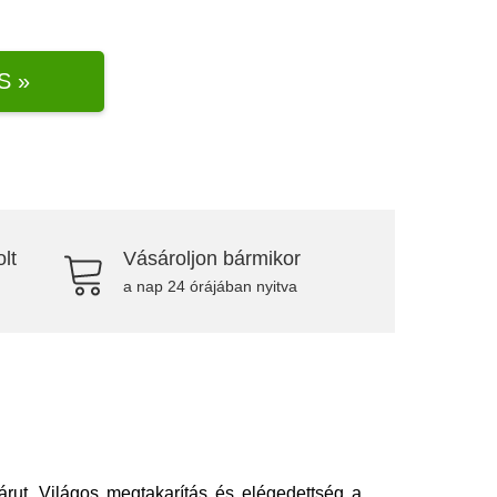
S »
lt
Vásároljon bármikor
a nap 24 órájában nyitva
rut. Világos megtakarítás és elégedettség a