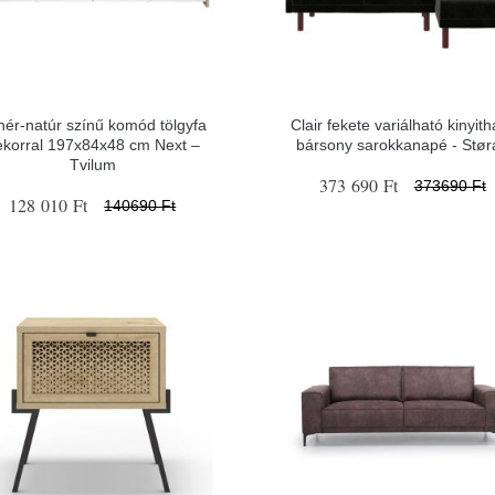
hér-natúr színű komód tölgyfa
Clair fekete variálható kinyith
ekorral 197x84x48 cm Next –
bársony sarokkanapé - Stør
Tvilum
373 690 Ft
373690 Ft
128 010 Ft
140690 Ft