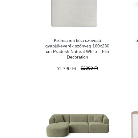
Krémszínű kézi szövésű
Té
gyapjúkeverék szőnyeg 160x230
cm Pradesh Natural White – Elle
Decoration
52 390 Ft
52390 Ft