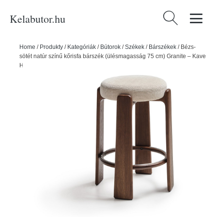
Kelabutor.hu
Keresés:
Home
/
Produkty
/
Kategóriák
/
Bútorok
/
Székek
/
Bárszékek
/
Bézs-
sötét natúr színű kőrisfa bárszék (ülésmagasság 75 cm) Granite – Kave
Home