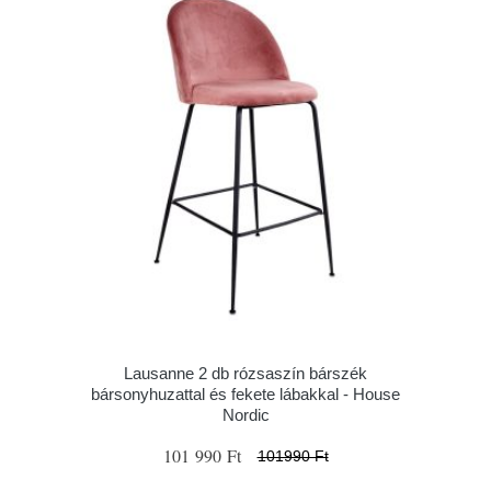
Lausanne 2 db rózsaszín bárszék
bársonyhuzattal és fekete lábakkal - House
Nordic
101 990 Ft
101990 Ft