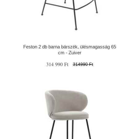
Feston 2 db barna bárszék, ülésmagasság 65
cm - Zuiver
314 990 Ft
314990 Ft