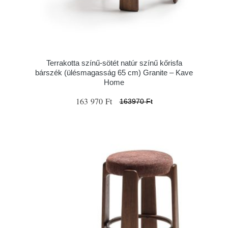
Terrakotta színű-sötét natúr színű kőrisfa
bárszék (ülésmagasság 65 cm) Granite – Kave
Home
163 970 Ft
163970 Ft