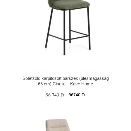
Sötétzöld kárpitozott bárszék (ülésmagasság
65 cm) Ciselia – Kave Home
96 740 Ft
96740 Ft