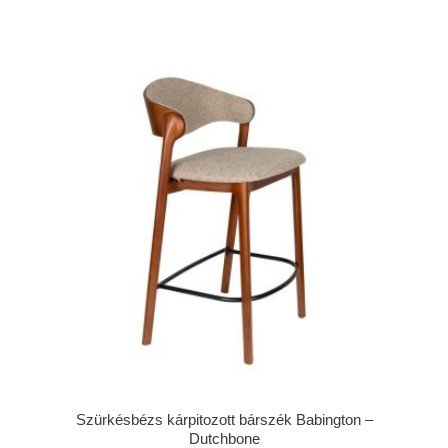
Szürkésbézs kárpitozott bárszék Babington –
Dutchbone