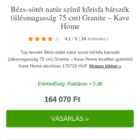
Bézs-sötét natúr színű kőrisfa bárszék
(ülésmagasság 75 cm) Granite – Kave
Home
4.1
/
5
(
24
értékelés
)
Top termék Bézs-sötét natúr színű kőrisfa bárszék
(ülésmagasság 75 cm) Granite – Kave Home kivalitás gyártótól
Kave Home
akcióban 170720 HUF.
Mutass többet »
Elérhetőség: Raktáron > 5 db
164 070 Ft
VÁSÁRLÁS »