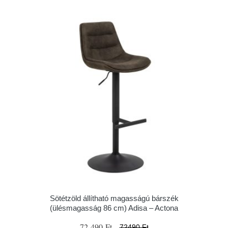
Sötétzöld állítható magasságú bárszék
(ülésmagasság 86 cm) Adisa – Actona
72 490 Ft
72490 Ft