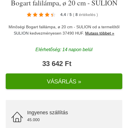
Bogart falilámpa, ø 20 cm - SULION
4.4
/
5
(
8
értékelés
)
Minőségi Bogart falilámpa, ø 20 cm - SULION od a termelőtől
SULION
kedvezményesen 37490 HUF.
Mutass többet »
Elérhetőség: 14 napon belül
33 642 Ft
VÁSÁRLÁS »
Ingyenes szállítás
45.000