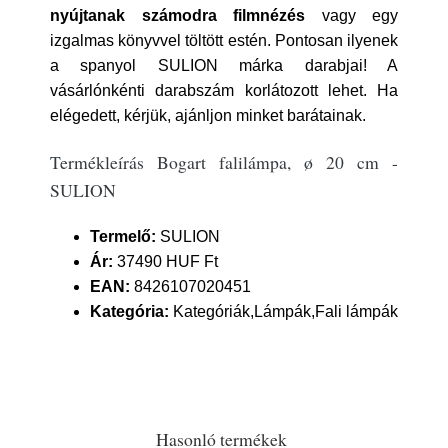
nyújtanak számodra filmnézés
vagy egy
izgalmas könyvvel töltött estén. Pontosan ilyenek
a spanyol SULION márka darabjai! A
vásárlónkénti darabszám korlátozott lehet. Ha
elégedett, kérjük, ajánljon minket barátainak.
Termékleírás Bogart falilámpa, ø 20 cm -
SULION
Termelő:
SULION
Ár:
37490 HUF Ft
EAN:
8426107020451
Kategória:
Kategóriák,Lámpák,Fali lámpák
Hasonló termékek