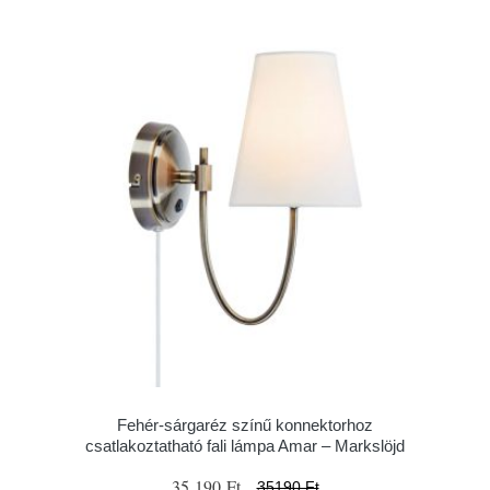
Fehér-sárgaréz színű konnektorhoz
csatlakoztatható fali lámpa Amar – Markslöjd
35 190 Ft
35190 Ft