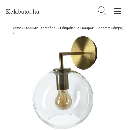
Kelabutor.hu
Keresés:
Home
/
Produkty
/
Kategóriák
/
Lámpák
/
Fali lámpák
/
Bogart falilámpa,
ø 20 cm - SULION