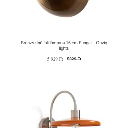
Bronzszínű fali lámpa ø 16 cm Fungal – Opviq
lights
5 929 Ft
5929 Ft