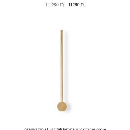
11 290 Ft
11290 Ft
Aranyszínű LED fali lámpa ø 7 cm Sword –