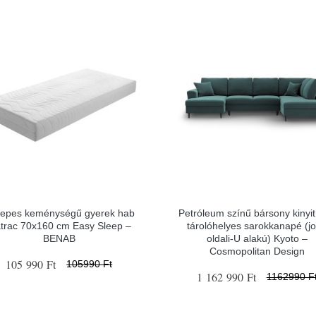
epes keménységű gyerek hab
Petróleum színű bársony kinyi
trac 70x160 cm Easy Sleep –
tárolóhelyes sarokkanapé (j
BENAB
oldali-U alakú) Kyoto –
Cosmopolitan Design
105 990 Ft
105990 Ft
1 162 990 Ft
1162990 F