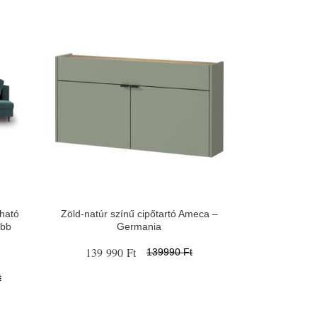
tható
Zöld-natúr színű cipőtartó Ameca –
obb
Germania
139 990 Ft
139990 Ft
t