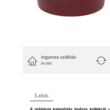
Ingyenes szállítás
45.000
Leírás
A prémium kategóriás Ipalyss kollekció
u