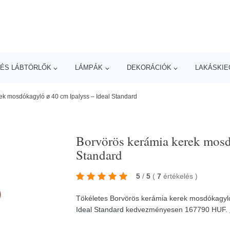
ÉS LÁBTÖRLŐK
LÁMPÁK
DEKORÁCIÓK
LAKÁSKIE
ek mosdókagyló ø 40 cm Ipalyss – Ideal Standard
Borvörös kerámia kerek mosd
Standard
5
/
5
(
7
értékelés
)
Tökéletes Borvörös kerámia kerek mosdókagyló 
Ideal Standard
kedvezményesen 167790 HUF.