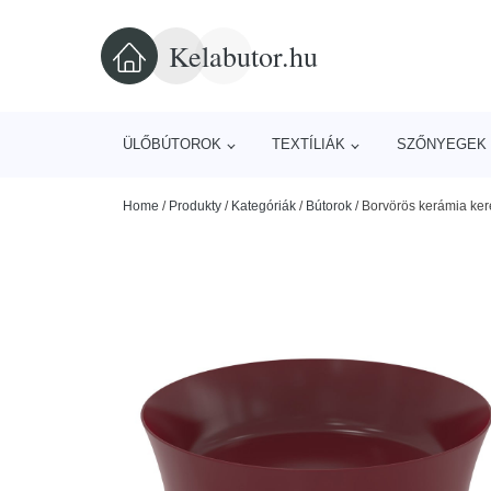
Kelabutor.hu
ÜLŐBÚTOROK
TEXTÍLIÁK
SZŐNYEGEK 
Home
/
Produkty
/
Kategóriák
/
Bútorok
/
Borvörös kerámia ker