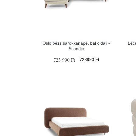
Oslo bézs sarokkanapé, bal oldali -
Léc
Scandic
723 990 Ft
723990 Ft