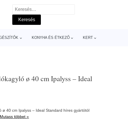
Keresés:
GÉSZÍTŐK
KONYHA ÉS ÉTKEZŐ
KERT
ókagyló ø 40 cm Ipalyss – Ideal
ø 40 cm Ipalyss – Ideal Standard híres gyártótól
Mutass többet »