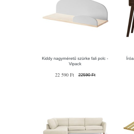
Kiddy nagyméretű szürke fali polc -
Író
Vipack
22 590 Ft
22590 Ft