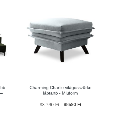
obb
Charming Charlie világosszürke
 –
lábtartó - Miuform
88 590 Ft
88590 Ft