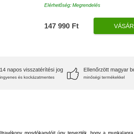
Elérhetőség: Megrendelés
147 990 Ft
VÁSÁR
14 napos visszatérítési jog
Ellenőrzött magyar bo
ingyenes és kockázatmentes
minőségi termékekkel
ltravékony mosdókagylóit úgy tervezték, hogy a munkalapra