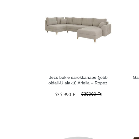
Bézs buklé sarokkanapé (jobb
Gar
oldali-U alakú) Ariella – Ropez
535 990 Ft
535990 Ft