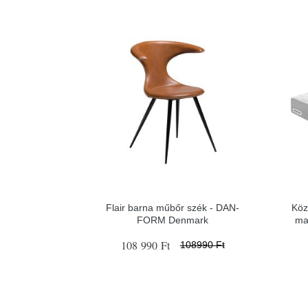
Flair barna műbőr szék - ​​​​​DAN-
Köz
FORM Denmark
ma
108 990 Ft
108990 Ft