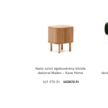
Natúr színű éjjeliszekrény kőrisfa
dekorral Mailen – Kave Home
tár
163 970 Ft
163970 Ft