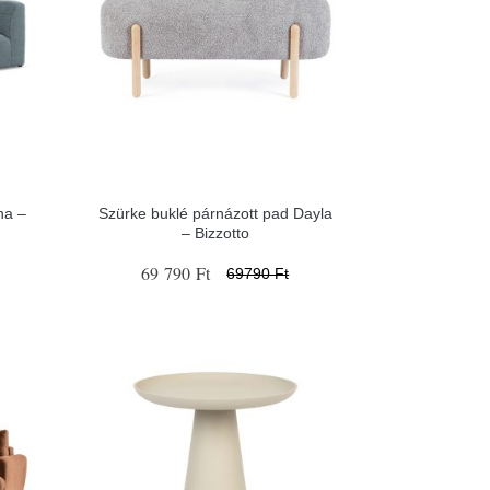
ha –
Szürke buklé párnázott pad Dayla
– Bizzotto
69 790 Ft
69790 Ft