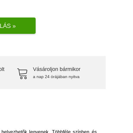
LÁS »
lt
Vásároljon bármikor
a nap 24 órájában nyitva
 helyezhetők legyenek. Többféle színben és