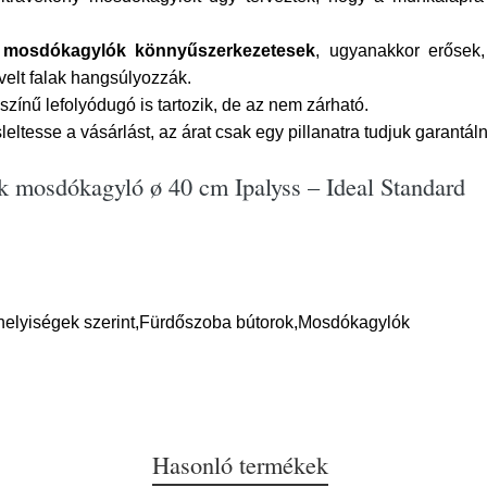
 mosdókagylók könnyűszerkezetesek
, ugyanakkor erősek
velt falak hangsúlyozzák.
nű lefolyódugó is tartozik, de az nem zárható.
ltesse a vásárlást, az árat csak egy pillanatra tudjuk garantáln
k mosdókagyló ø 40 cm Ipalyss – Ideal Standard
helyiségek szerint,Fürdőszoba bútorok,Mosdókagylók
Hasonló termékek