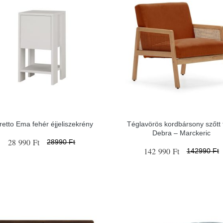
etto Ema fehér éjjeliszekrény
Téglavörös kordbársony szőtt f
Debra – Marckeric
28 990 Ft
28990 Ft
142 990 Ft
142990 Ft