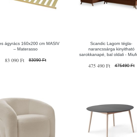
es ágyrács 160x200 cm MASIV
Scandic Lagom tégla-
– Materasso
narancssárga kinyitható
sarokkanapé, bal oldali - Miu
83 090 Ft
83090 Ft
475 490 Ft
475490 Ft