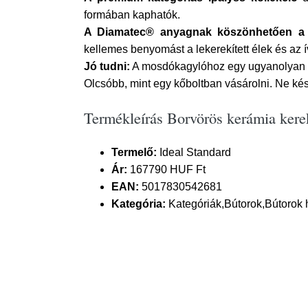
formában kaphatók.
A Diamatec® anyagnak köszönhetően a
kellemes benyomást a lekerekített élek és az í
Jó tudni:
A mosdókagylóhoz egy ugyanolyan szí
Olcsóbb, mint egy kőboltban vásárolni. Ne késle
Termékleírás Borvörös kerámia kere
Termelő:
Ideal Standard
Ár:
167790 HUF Ft
EAN:
5017830542681
Kategória:
Kategóriák,Bútorok,Bútorok 