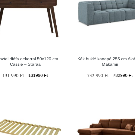
asztal diófa dekorral 50x120 cm
Kék buklé kanapé 255 cm Alo
Cassie – Støraa
Makamii
131 990 Ft
732 990 Ft
131990 Ft
732990 Ft