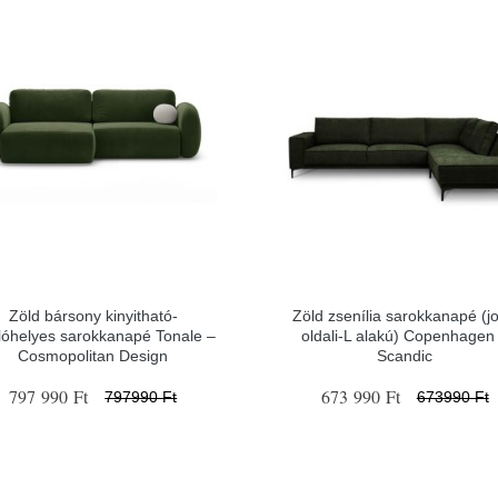
Zöld bársony kinyitható-
Zöld zsenília sarokkanapé (j
olóhelyes sarokkanapé Tonale –
oldali-L alakú) Copenhagen
Cosmopolitan Design
Scandic
797 990 Ft
673 990 Ft
797990 Ft
673990 Ft