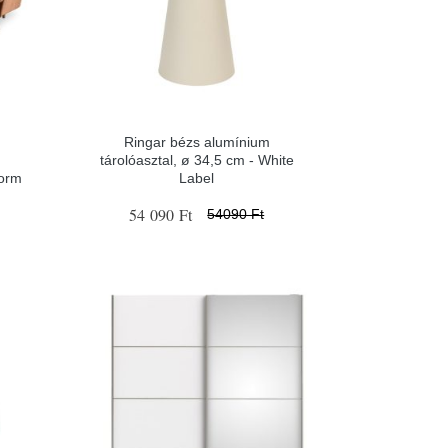
Ringar bézs alumínium
tárolóasztal, ø 34,5 cm - White
form
Label
54 090 Ft
54090 Ft