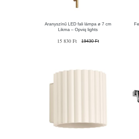
Aranyszínű LED fali lámpa ø 7 cm
Fe
Likma – Opviq lights
15 830 Ft
19430 Ft