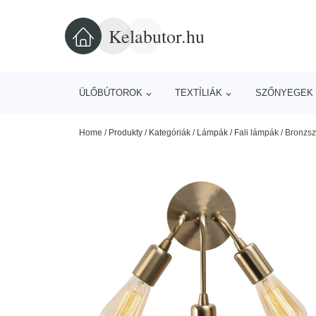
Kelabutor.hu
ÜLŐBÚTOROK
TEXTÍLIÁK
SZŐNYEGEK 
Home
/
Produkty
/
Kategóriák
/
Lámpák
/
Fali lámpák
/
Bronzszí