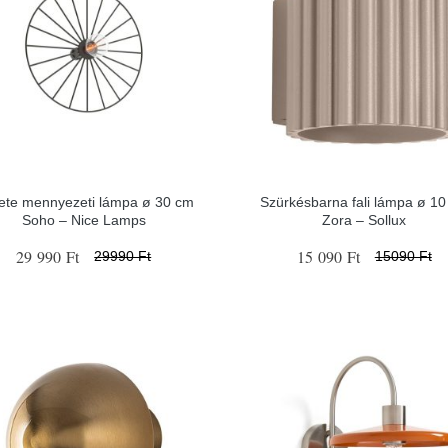
ete mennyezeti lámpa ø 30 cm
Szürkésbarna fali lámpa ø 1
Soho – Nice Lamps
Zora – Sollux
29 990 Ft
15 090 Ft
29990 Ft
15090 Ft