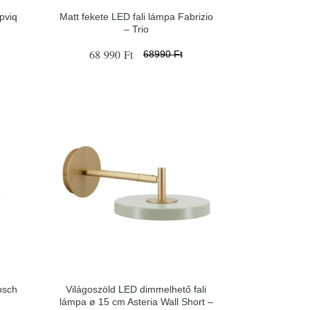
Opviq
Matt fekete LED fali lámpa Fabrizio
– Trio
68 990 Ft
68990 Ft
bsch
Világoszöld LED dimmelhető fali
lámpa ø 15 cm Asteria Wall Short –