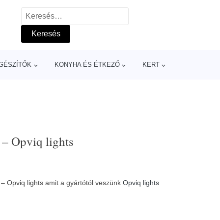
Keresés:
GÉSZÍTŐK
KONYHA ÉS ÉTKEZŐ
KERT
 – Opviq lights
– Opviq lights amit a gyártótól veszünk
Opviq lights