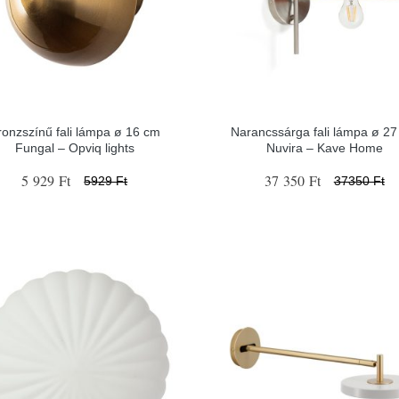
ronzszínű fali lámpa ø 16 cm
Narancssárga fali lámpa ø 2
Fungal – Opviq lights
Nuvira – Kave Home
5 929 Ft
37 350 Ft
5929 Ft
37350 Ft