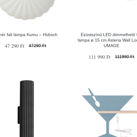
hér fali lámpa Kumu – Hübsch
Ezüstszínű LED dimmelhető f
lámpa ø 15 cm Asteria Wall Lo
47 290 Ft
UMAGE
47290 Ft
111 990 Ft
111990 Ft