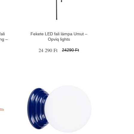
ali
Fekete LED fali lámpa Umut –
ng –
Opviq lights
24 290 Ft
24290 Ft