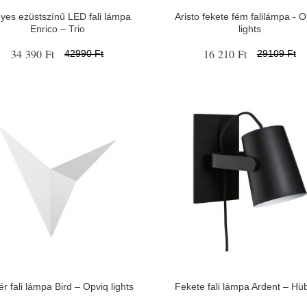
yes ezüstszínű LED fali lámpa
Aristo fekete fém falilámpa - 
Enrico – Trio
lights
34 390 Ft
16 210 Ft
42990 Ft
29109 Ft
r fali lámpa Bird – Opviq lights
Fekete fali lámpa Ardent – Hü