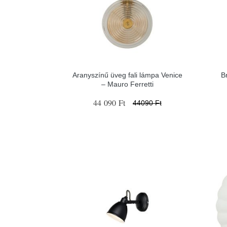
Aranyszínű üveg fali lámpa Venice
B
– Mauro Ferretti
44 090 Ft
44090 Ft