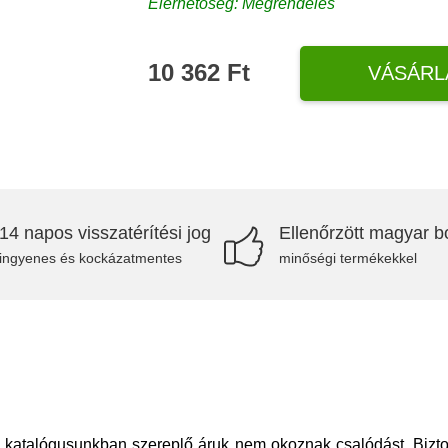
Elérhetőség: Megrendelés
10 362 Ft
VÁSÁRL
14 napos visszatérítési jog
Ellenőrzött magyar bo
ingyenes és kockázatmentes
minőségi termékekkel
 A katalógusunkban szereplő áruk nem okoznak csalódást. Biz