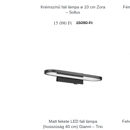
Krémszínű fali lámpa ø 10 cm Zora
Fén
– Sollux
15 090 Ft
15090 Ft
Matt fekete LED fali lámpa
Fehé
(hosszúság 40 cm) Gianni – Trio