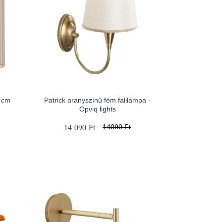
0 cm
Patrick aranyszínű fém falilámpa -
Opviq lights
14 090 Ft
14090 Ft