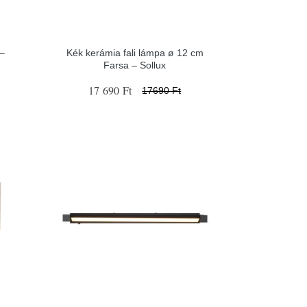
 –
Kék kerámia fali lámpa ø 12 cm
Farsa – Sollux
17 690 Ft
17690 Ft