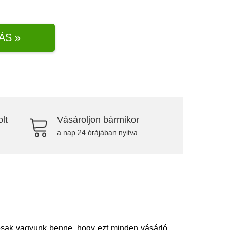
ÁS »
lt
Vásároljon bármikor
a nap 24 órájában nyitva
tosak vagyunk benne, hogy ezt minden vásárló