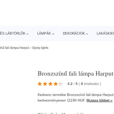
ÉS LÁBTÖRLŐK
LÁMPÁK
DEKORÁCIÓK
LAKÁSKIE
nű fali lámpa Harput – Opviq lights
Bronzszínű fali lámpa Harput
4.2
/
5
(
8
értékelés
)
Kedvenc terméke Bronzszínű fali lámpa Harput 
kedvezményesen 11190 HUF.
Mutass többet »