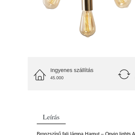
Ingyenes szállítás
45.000
Leírás
Bronzszínű fali lámpa Harput – Opviq lights