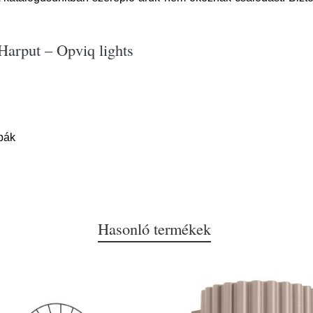
Harput – Opviq lights
pák
Hasonló termékek