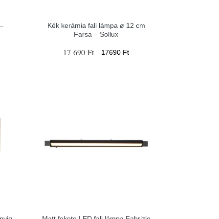
 –
Kék kerámia fali lámpa ø 12 cm
Farsa – Sollux
17 690 Ft
17690 Ft
Opviq
Matt fekete LED fali lámpa Fabrizio