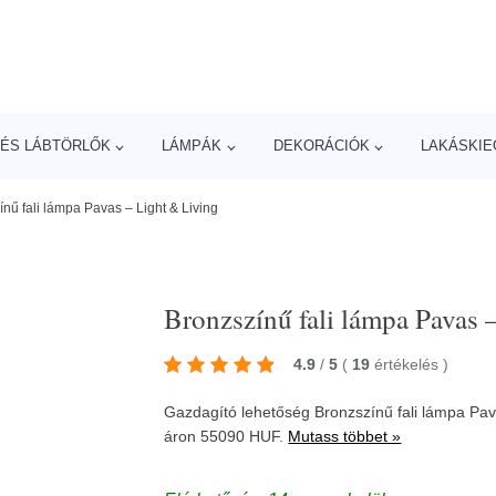
ÉS LÁBTÖRLŐK
LÁMPÁK
DEKORÁCIÓK
LAKÁSKIE
nű fali lámpa Pavas – Light & Living
Bronzszínű fali lámpa Pavas 
4.9
/
5
(
19
értékelés
)
Gazdagító lehetőség Bronzszínű fali lámpa Pava
áron 55090 HUF.
Mutass többet »