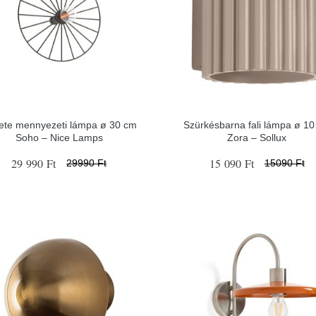
ete mennyezeti lámpa ø 30 cm
Szürkésbarna fali lámpa ø 1
Soho – Nice Lamps
Zora – Sollux
29 990 Ft
15 090 Ft
29990 Ft
15090 Ft