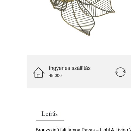
Ingyenes szállítás
45.000
Leírás
Bronzszínű fali lámpa Pavas – Light & Living