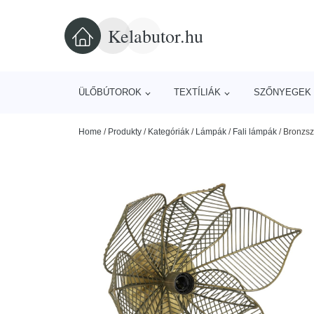
Kelabutor.hu
ÜLŐBÚTOROK
TEXTÍLIÁK
SZŐNYEGEK 
Home
/
Produkty
/
Kategóriák
/
Lámpák
/
Fali lámpák
/
Bronzszí