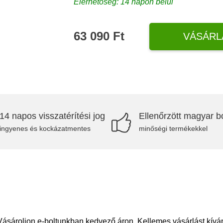
Elérhetőség: 14 napon belül
63 090 Ft
VÁSÁRL
14 napos visszatérítési jog
Ellenőrzött magyar bo
ingyenes és kockázatmentes
minőségi termékekkel
 Vásároljon e-boltunkban kedvező áron. Kellemes vásárlást kívá