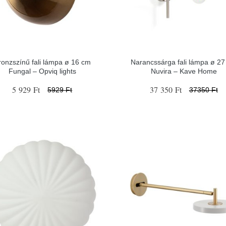
ronzszínű fali lámpa ø 16 cm
Narancssárga fali lámpa ø 2
Fungal – Opviq lights
Nuvira – Kave Home
5 929 Ft
37 350 Ft
5929 Ft
37350 Ft