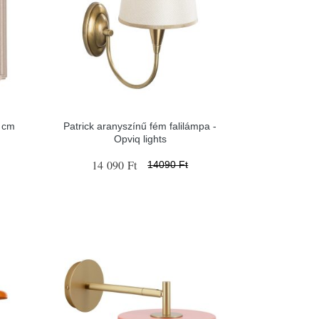
0 cm
Patrick aranyszínű fém falilámpa -
Opviq lights
14 090 Ft
14090 Ft