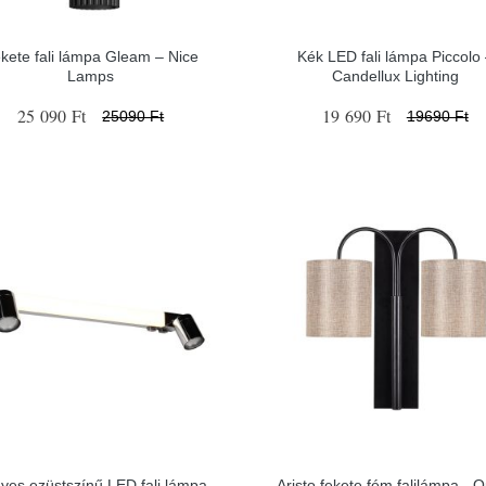
kete fali lámpa Gleam – Nice
Kék LED fali lámpa Piccolo
Lamps
Candellux Lighting
25 090 Ft
19 690 Ft
25090 Ft
19690 Ft
yes ezüstszínű LED fali lámpa
Aristo fekete fém falilámpa - 