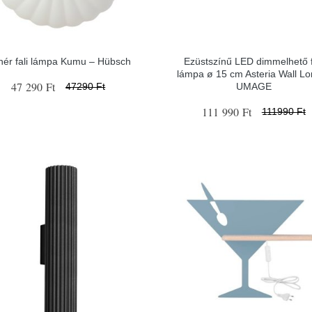
hér fali lámpa Kumu – Hübsch
Ezüstszínű LED dimmelhető f
lámpa ø 15 cm Asteria Wall Lo
47 290 Ft
UMAGE
47290 Ft
111 990 Ft
111990 Ft