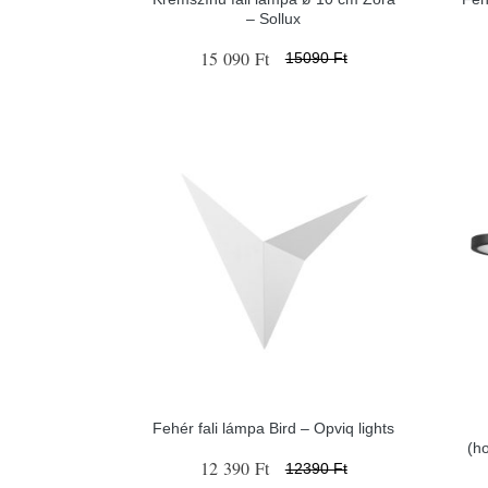
– Sollux
15 090 Ft
15090 Ft
Fehér fali lámpa Bird – Opviq lights
(h
12 390 Ft
12390 Ft