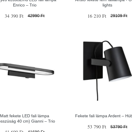
Enrico – Trio
lights
34 390 Ft
16 210 Ft
42990 Ft
29109 Ft
Matt fekete LED fali lámpa
Fekete fali lámpa Ardent – Hü
osszúság 40 cm) Gianni – Trio
53 790 Ft
53790 Ft
41 690 Ft
41690 Ft