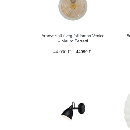
Aranyszínű üveg fali lámpa Venice
B
– Mauro Ferretti
44 090 Ft
44090 Ft