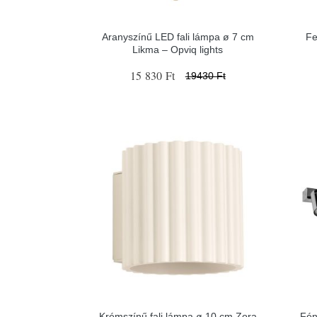
Aranyszínű LED fali lámpa ø 7 cm
Fe
Likma – Opviq lights
15 830 Ft
19430 Ft
Krémszínű fali lámpa ø 10 cm Zora
Fén