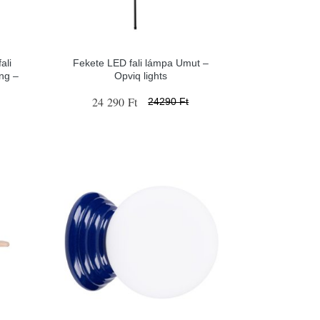
ali
Fekete LED fali lámpa Umut –
ng –
Opviq lights
24 290 Ft
24290 Ft