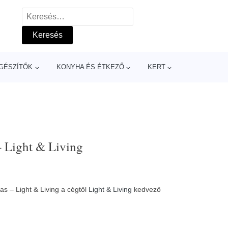
Keresés:
GÉSZÍTŐK
KONYHA ÉS ÉTKEZŐ
KERT
– Light & Living
s – Light & Living a cégtől
Light & Living
kedvező