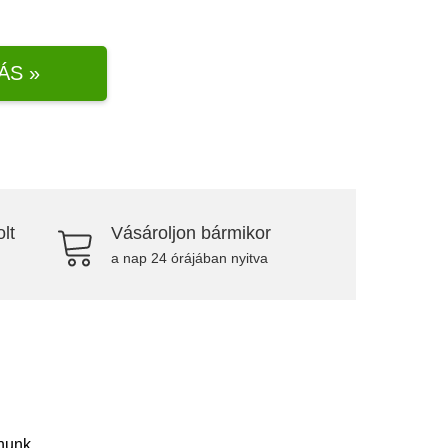
ÁS »
lt
Vásároljon bármikor
a nap 24 órájában nyitva
nunk.