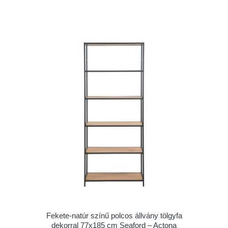
Fekete-natúr színű polcos állvány tölgyfa
dekorral 77x185 cm Seaford – Actona