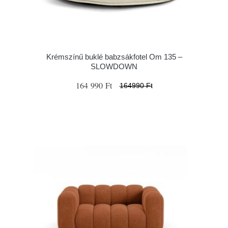
Krémszínű buklé babzsákfotel Om 135 –
SLOWDOWN
164 990 Ft
164990 Ft