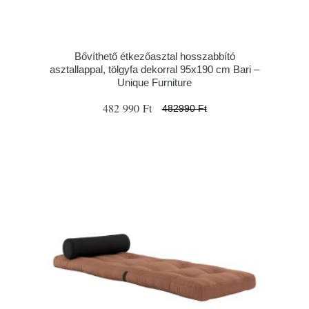
Bővíthető étkezőasztal hosszabbító
asztallappal, tölgyfa dekorral 95x190 cm Bari –
Unique Furniture
482 990 Ft
482990 Ft