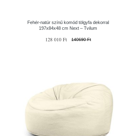
Fehér-natúr színű komód tölgyfa dekorral
197x84x48 cm Next – Tvilum
128 010 Ft
140690 Ft