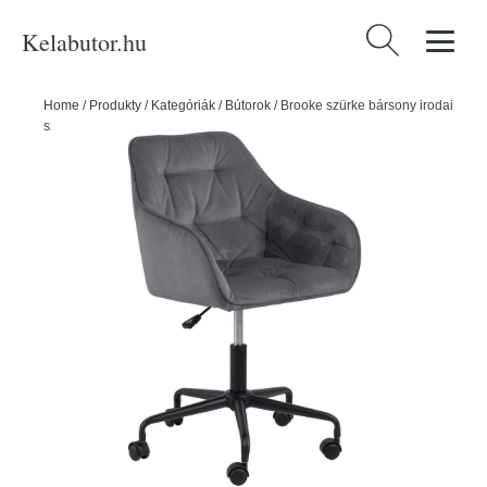
Kelabutor.hu
Keresés:
Home
/
Produkty
/
Kategóriák
/
Bútorok
/
Brooke szürke bársony irodai
szék - Actona