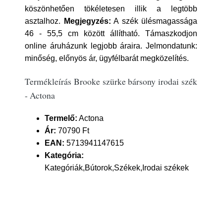
köszönhetően tökéletesen illik a legtöbb
asztalhoz.
Megjegyzés:
A szék ülésmagassága
46 - 55,5 cm között állítható. Támaszkodjon
online áruházunk legjobb áraira. Jelmondatunk:
minőség, előnyös ár, ügyfélbarát megközelítés.
Termékleírás Brooke szürke bársony irodai szék
- Actona
Termelő:
Actona
Ár:
70790 Ft
EAN:
5713941147615
Kategória:
Kategóriák,Bútorok,Székek,Irodai székek