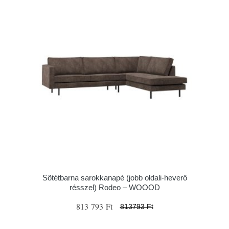
Sötétbarna sarokkanapé (jobb oldali-heverő
résszel) Rodeo – WOOOD
813 793 Ft
813793 Ft