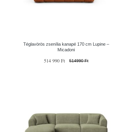
Téglavörös zsenília kanapé 170 cm Lupine –
Micadoni
514 990 Ft
514990 Ft