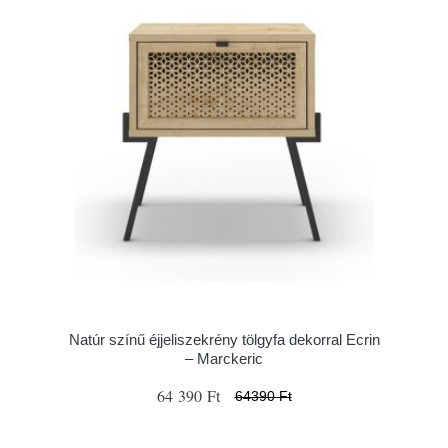
Natúr színű éjjeliszekrény tölgyfa dekorral Ecrin
– Marckeric
64 390 Ft
64390 Ft