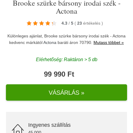
Brooke szürke bársony irodai szék -
Actona
4.3
/
5
(
23
értékelés
)
Különleges ajánlat, Brooke szürke bársony irodai szék - Actona
kedvenc márkától
Actona
baráti áron 70790.
Mutass többet »
Elérhetőség: Raktáron > 5 db
99 990 Ft
VÁSÁRLÁS »
Ingyenes szállítás
45.000