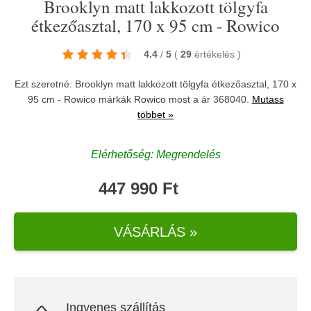
Brooklyn matt lakkozott tölgyfa
étkezőasztal, 170 x 95 cm - Rowico
4.4
/
5
(
29
értékelés
)
Ezt szeretné: Brooklyn matt lakkozott tölgyfa étkezőasztal, 170 x
95 cm - Rowico márkák
Rowico
most a ár 368040.
Mutass
többet »
Elérhetőség: Megrendelés
447 990 Ft
VÁSÁRLÁS »
Ingyenes szállítás