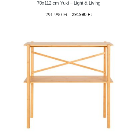
70x112 cm Yuki – Light & Living
291 990 Ft
291990 Ft