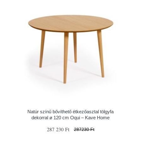
Natúr színű bővíthető étkezőasztal tölgyfa
dekorral ø 120 cm Oqui – Kave Home
287 230 Ft
287230 Ft