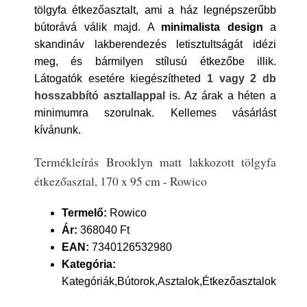
tölgyfa étkezőasztalt, ami a ház legnépszerűbb
bútorává válik majd. A
minimalista design
a
skandináv lakberendezés letisztultságát idézi
meg, és bármilyen stílusú étkezőbe illik.
Látogatók esetére kiegészítheted
1 vagy 2 db
hosszabbító asztallappal
is. Az árak a héten a
minimumra szorulnak. Kellemes vásárlást
kívánunk.
Termékleírás Brooklyn matt lakkozott tölgyfa
étkezőasztal, 170 x 95 cm - Rowico
Termelő:
Rowico
Ár:
368040 Ft
EAN:
7340126532980
Kategória:
Kategóriák,Bútorok,Asztalok,Étkezőasztalok