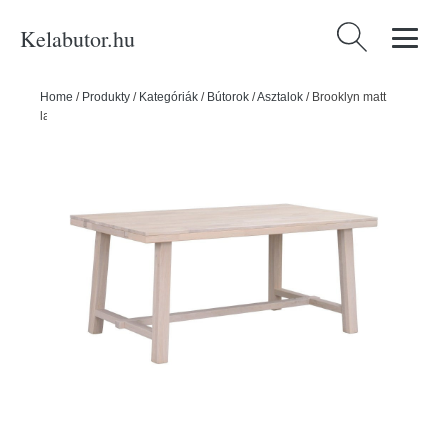
Kelabutor.hu
Keresés:
Home
/
Produkty
/
Kategóriák
/
Bútorok
/
Asztalok
/
Brooklyn matt
lakkozott tölgyfa étkezőasztal, 170 x 95 cm - Rowico