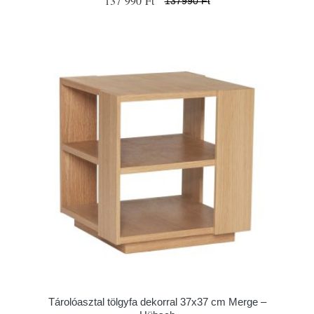
137 990 Ft
137990 Ft
Tárolóasztal tölgyfa dekorral 37x37 cm Merge –