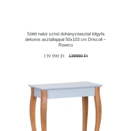
Sötét natúr színű dohányzóasztal tölgyfa
dekoros asztallappal 50x103 cm Driscoll –
Rowico
139 990 Ft
139990 Ft